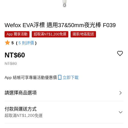
Wefox EVA浮標 適用37&50mm夜光棒 F039
App 獨享活動
超取滿NT$1,200免運
國家/地區配送
5
(
5
則評價
)
NT$60
NT$80
App 結帳可享專屬活動優惠價
立即下載
請選擇商品選項
付款與運送方式
超取滿NT$1,200免運
付款方式