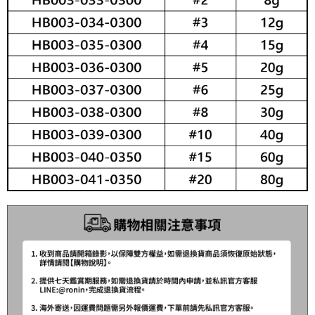
消。如遇「轉專審核」未通過狀況，表示未達大哥付你分期系統評分，恕無
２．便利：只要手機號碼，簡訊認證，即可結帳。
法說明評估內容。
３．安心：先確認商品／服務後，再付款。
【繳款方式說明】
運送方式
1.分期款項不併入電信帳單，「大哥付你分期」於每月結算日後寄送繳費提
【「AFTEE先享後付」結帳流程】
全家取貨付款
醒簡訊。
１．於結帳方式選擇「AFTEE先享後付」後，將跳轉至「AFTEE先享後付」
2.透過簡訊連結打開帳單後，可選擇「超商條碼／台灣大直營門市／銀行轉
每筆NT$60，滿NT$1,200(含以上)免運費
結帳頁面，進行簡訊認證並確認金額後，即可完成結帳。
帳／街口支付／iPASS MONEY」等通路繳費。
２．訂單成立數日內，您將收到繳費通知簡訊。
付款後全家取貨
３．收到繳費通知簡訊後14天內，點擊此簡訊中的連結，可透過四大超商／
【注意事項】
ATM／網路銀行／等多元方式進行付款，方視為交易完成。
每筆NT$60，滿NT$1,200(含以上)免運費
1.本服務係由「台灣大哥大股份有限公司」（以下簡稱本公司）所提供，讓
※ 請注意：結帳手續完成當下不需立刻繳費，但若您需要取消訂單，請聯絡
用戶於交易時，得透過本服務購買商品或服務，並由商店將買賣／分期付款
購買商品的店家。未經商家同意取消之訂單仍視為有效，需透過AFTEE先享
7-11取貨付款
買賣價金債權讓與本公司後，依約使用本公司帳單繳交帳款。
後付繳納相關費用。
2.基於同意付款使用「大哥付你分期」之契約關係目的，商店將以您的個人
每筆NT$60，滿NT$1,200(含以上)免運費
※ 交易是否成功請以「AFTEE先享後付 」之結帳頁面顯示為準，若有關於
資料（包含姓名、電話或地址）提供予台灣大哥大進項蒐集、處理及利用，
是否繳費成功／繳費後需取消欲退款等相關疑問，請聯繫「AFTEE先享後付
由本公司與您本人進行分期帳單所需資料之確認、核對及更正。
客戶支援中心」
https://netprotections.freshdesk.com/support/home
付款後7-11取貨
3.完整用戶服務條款，請詳閱以下連結：
https://oppay.tw/userRule
每筆NT$60，滿NT$1,200(含以上)免運費
【注意事項】
１．透過由恩沛科技股份有限公司提供之「AFTEE先享後付」服務完成之交
一般宅配（門市自取請勿下單，請聯繫客服）
易，需依本服務之必要範圍內提供個人資料，並將交易相關給付款項請求債
權轉讓予恩沛科技股份有限公司。
每筆NT$100，滿NT$2,000(含以上)免運費
２．關於個人資料處理事宜，請瀏覽以下網址：
https://aftee.tw/terms/#terms3
離島一般宅配
３．未成年的使用者請事先徵得法定代理人或監護人之同意方可使用
每筆NT$200，滿NT$2,000(含以上)免運費
「AFTEE先享後付」，若未經同意申辦者引起之損失，本公司不負相關責
任。