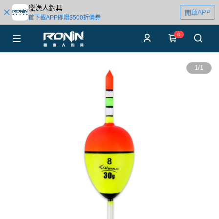
獵漁人釣具
開啟APP
首下載APP即贈$500折價券
0
1
/
1