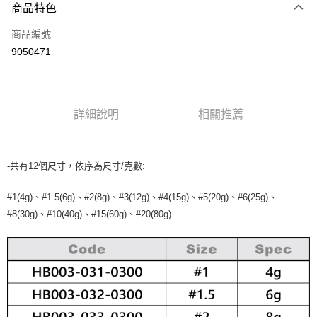
商品特色
信用卡一次付款
商品編號
信用卡分期付款
9050471
3 期 0 利率 每期
NT$20
21家銀行
合作金庫商業銀行
第一商業銀行
超商取貨付款
華南商業銀行
彰化商業銀行
詳細說明
相關推薦
Apple Pay
上海商業儲蓄銀行
台北富邦商業銀行
國泰世華商業銀行
兆豐國際商業銀行
街口支付
臺灣中小企業銀行
台中商業銀行
匯豐（台灣）商業銀行
華泰商業銀行
-共有12個尺寸，依序為尺寸/克數:
悠遊付
聯邦商業銀行
遠東國際商業銀行
元大商業銀行
永豐商業銀行
大哥付你分期
#1(4g)、#1.5(6g)、#2(8g)、#3(12g)、#4(15g)、#5(20g)、#6(25g)、
玉山商業銀行
星展（台灣）商業銀行
#8(30g)、#10(40g)、#15(60g)、#20(80g)
相關說明
台新國際商業銀行
中國信託商業銀行
【大哥付你分期使用說明】
台灣樂天信用卡公司
AFTEE先享後付
1.本服務由台灣大哥大提供，台灣大哥大用戶可立即使用無須另外申請。
2.付款方式選擇「大哥付你分期」，訂單成立後會自動跳轉到大哥付的交易
相關說明
流程，驗證手機門號後，選擇欲分期的期數、繳款截止日，確認付款後即完
【關於「AFTEE先享後付」】
成交易。
ATM付款
AFTEE先享後付是「在收到商品之後才付款」的支付方式。 讓您購物簡單
3.實際核准額度、可分期數及費用金額請依後續交易確認頁面所載為準。
便利好安心！
4.訂單成立30分鐘內，如未前往確認交易或遇審核未通過，訂單將自動取
貨到付款
１．簡單：不需註冊會員、不需綁卡、不需儲值。