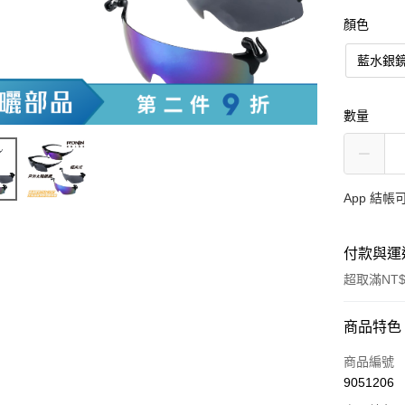
顏色
藍水銀
數量
App 結
付款與運
超取滿NT$
付款方式
商品特色
信用卡一
商品編號
9051206
信用卡分