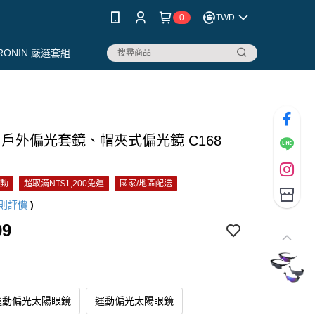
0
TWD
RONIN 嚴選套組
N 戶外偏光套鏡、帽夾式偏光鏡 C168
活動
超取滿NT$1,200免運
國家/地區配送
則評價
)
99
運動偏光太陽眼鏡
運動偏光太陽眼鏡