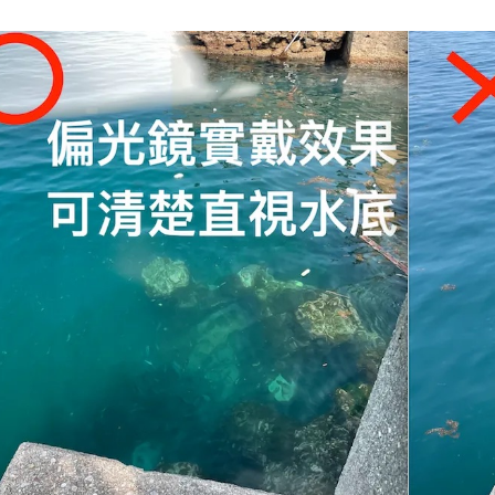
１．於結帳
全家取貨
2.透過簡
付」結帳
帳／街口支
每筆NT$6
２．訂單
３．收到繳
【注意事
／ATM／
付款後全
1.本服務
※ 請注意
每筆NT$6
用戶於交
絡購買商品
款買賣價
先享後付
7-11取貨
2.基於同
※ 交易是
資料（包
是否繳費成
每筆NT$6
用，由本
付客戶支
3.完整用
付款後7-1
【注意事
每筆NT$6
１．透過由
交易，需
一般宅配
求債權轉
２．關於
每筆NT$1
https://aft
３．未成
離島一般
「AFTE
每筆NT$2
任。
４．使用「
貨到付款
即時審查
結果請求
每筆NT$2
５．嚴禁