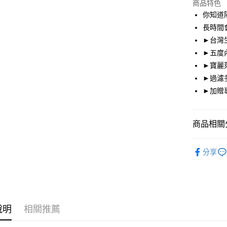
商品特色
3 期 
你知道
合作金
長時間
超商取貨
華南商
►台灣
Apple Pay
上海商
►五度
國泰世
►寶麗
街口支付
臺灣中
►過濾
匯豐（
悠遊付
聯邦商
►加贈
元大商
大哥付你
玉山商
相關說明
台新國
商品相關分
【大哥付
台灣樂
AFTEE先
1.本服務
戶外服飾
2.付款方
相關說明
分享
流程，驗
【關於「A
RONIN
ATM付款
完成交易
AFTEE
3.實際核
便利好安
季節專區
4.訂單成
貨到付款
１．簡單
消。如遇
２．便利
指定防曬
無法說明
３．安心
【繳款方
說明
相關推薦
帥氣老爸
運送方式
1.分期款
【「AFT
醒簡訊。