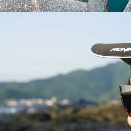
形，恩沛
國家/地區
動。
計)，訂單才