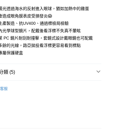
0 利率 每期
NT$133
21家銀行
陽光透過海水的反射進入眼球，猶如加熱中的雞蛋
庫商業銀行
第一商業銀行
會造成眼角膜表皮受損發炎😱
付款
業銀行
彰化商業銀行
生產製造、抗UV400、通過標檢局檢驗
業儲蓄銀行
台北富邦商業銀行
內光學球型鏡片，配戴後看浮標不失真不暈眩
華商業銀行
兆豐國際商業銀行
萊 PC 鏡片耐刮耐撞擊，套鏡式設計戴眼鏡也可配戴
小企業銀行
台中商業銀行
多餘的光線，路亞拋投看浮標更容易看到標點
台灣）商業銀行
華泰商業銀行
業銀行
遠東國際商業銀行
專屬保護硬盒
業銀行
永豐商業銀行
分期
業銀行
星展（台灣）商業銀行
際商業銀行
中國信託商業銀行
類 (5)
你分期使用說明】
天信用卡公司
享後付
由台灣大哥大提供，台灣大哥大用戶可立即使用無須另外申請。
偏光鏡
式選擇「大哥付你分期」，訂單成立後會自動跳轉到大哥付的交易
客服
證手機門號後，選擇欲分期的期數、繳款截止日，確認付款後即
FTEE先享後付」】
 獵漁人自有品牌專區
RONIN 系列
。
先享後付是「在收到商品之後才付款」的支付方式。 讓您購物簡單
准額度、可分期數及費用金額請依後續交易確認頁面所載為準。
心！
夏季防曬涼感商品
立30分鐘內，如未前往確認交易或遇審核未通過，訂單將自動取
：不需註冊會員、不需綁卡、不需儲值。
「轉專審核」未通過狀況，表示未達大哥付你分期系統評分，恕
：只要手機號碼，簡訊認證，即可結帳。
涼感部品｜第二件9折
評估內容。
：先確認商品／服務後，再付款。
式說明】
｜精選必購商品
項不併入電信帳單，「大哥付你分期」於每月結算日後寄送繳費提
EE先享後付」結帳流程】