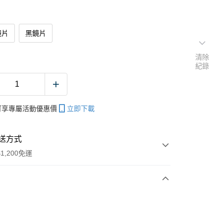
鏡片
黑鏡片
清除
紀錄
帳可享專屬活動優惠價
立即下載
送方式
1,200免運
次付款
期付款