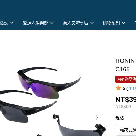
活動
獵漁人俱樂部
漁人交流專區
購物須知
RONI
C165
App 獨享
5 (
18
NT$3
NT$500
規格
帽夾式