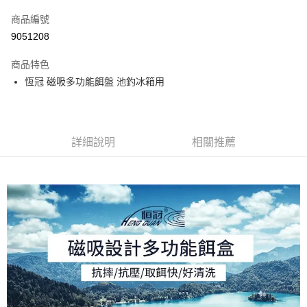
信用卡一次付款
商品編號
信用卡分期付款
9051208
3 期 0 利率 每期
NT$99
21家銀行
商品特色
合作金庫商業銀行
第一商業銀行
Apple Pay
恆冠 磁吸多功能餌盤 池釣冰箱用
華南商業銀行
彰化商業銀行
街口支付
上海商業儲蓄銀行
台北富邦商業銀行
國泰世華商業銀行
兆豐國際商業銀行
悠遊付
臺灣中小企業銀行
台中商業銀行
詳細說明
相關推薦
匯豐（台灣）商業銀行
華泰商業銀行
大哥付你分期
聯邦商業銀行
遠東國際商業銀行
相關說明
元大商業銀行
永豐商業銀行
【大哥付你分期使用說明】
玉山商業銀行
星展（台灣）商業銀行
AFTEE先享後付
1.本服務由台灣大哥大提供，台灣大哥大用戶可立即使用無須另外申請。
台新國際商業銀行
中國信託商業銀行
2.付款方式選擇「大哥付你分期」，訂單成立後會自動跳轉到大哥付的交易
相關說明
台灣樂天信用卡公司
流程，驗證手機門號後，選擇欲分期的期數、繳款截止日，確認付款後即完
【關於「AFTEE先享後付」】
成交易。
ATM付款
AFTEE先享後付是「在收到商品之後才付款」的支付方式。 讓您購物簡單
3.實際核准額度、可分期數及費用金額請依後續交易確認頁面所載為準。
便利好安心！
4.訂單成立30分鐘內，如未前往確認交易或遇審核未通過，訂單將自動取
貨到付款
１．簡單：不需註冊會員、不需綁卡、不需儲值。
消。如遇「轉專審核」未通過狀況，表示未達大哥付你分期系統評分，恕無
２．便利：只要手機號碼，簡訊認證，即可結帳。
法說明評估內容。
３．安心：先確認商品／服務後，再付款。
【繳款方式說明】
運送方式