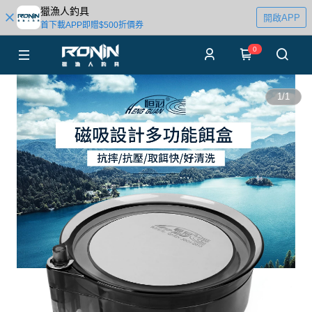
獵漁人釣具
開啟APP
首下載APP即贈$500折價券
0
1
/
1