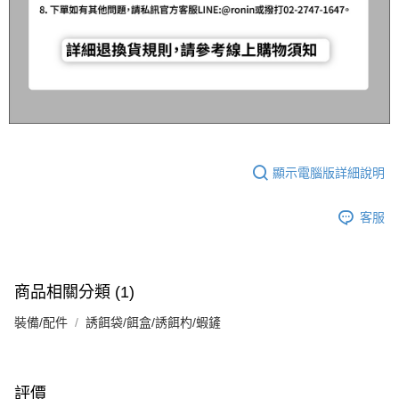
顯示電腦版詳細說明
客服
商品相關分類 (1)
裝備/配件
誘餌袋/餌盒/誘餌杓/蝦鏟
評價