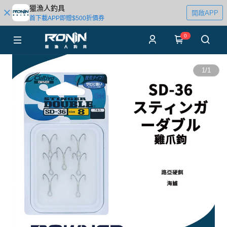
獵漁人釣具
開啟APP
首下載APP即贈$500折價券
0
1
/
1