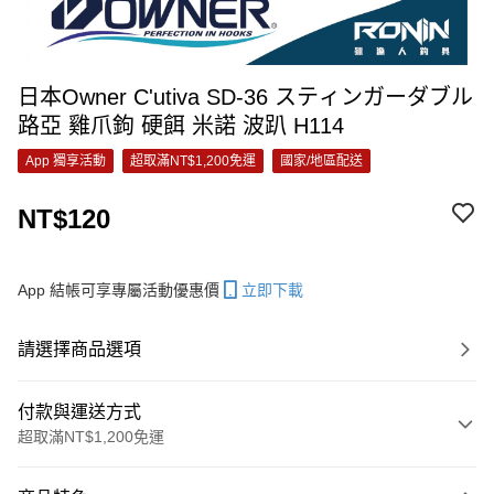
日本Owner C'utiva SD-36 スティンガーダブル
路亞 雞爪鉤 硬餌 米諾 波趴 H114
App 獨享活動
超取滿NT$1,200免運
國家/地區配送
NT$120
App 結帳可享專屬活動優惠價
立即下載
請選擇商品選項
付款與運送方式
超取滿NT$1,200免運
付款方式