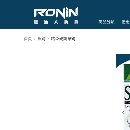
商品分類
優惠
首頁
魚鉤
路亞硬餌單鉤