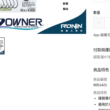
數量
App 結
付款與運
超取滿NT$
付款方式
商品特色
信用卡一
商品編號
9051421
信用卡分
商品特色
3 期 
硬餌專
合作金
適用於米
超商取貨
華南商