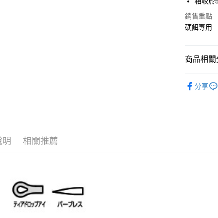
相較於
Apple Pay
上海商
銷售重點
國泰世
街口支付
硬餌專用
臺灣中
匯豐（
悠遊付
聯邦商
商品相關分
元大商
大哥付你
玉山商
相關說明
魚鉤
路
台新國
【大哥付
分享
台灣樂
AFTEE先
1.本服務
品牌專區
2.付款方
相關說明
流程，驗
【關於「A
ATM付款
完成交易
AFTEE
3.實際核
便利好安
4.訂單成
貨到付款
１．簡單
說明
相關推薦
消。如遇
２．便利
無法說明
３．安心
【繳款方
運送方式
1.分期款
【「AFT
醒簡訊。
１．於結帳
全家取貨
2.透過簡
付」結帳
帳／街口支
每筆NT$6
２．訂單
３．收到繳
【注意事
／ATM／
付款後全