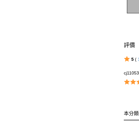
評價
5
(
cj1105
本分類