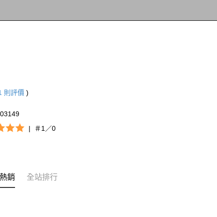
1
則評價
)
303149
|
＃1／0
熱銷
全站排行