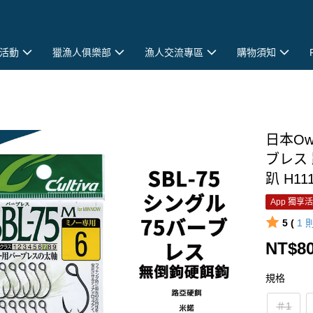
活動
獵漁人俱樂部
漁人交流專區
購物須知
日本Own
ブレス 
趴 H11
App 獨享
5 (
1
NT$8
規格
＃1