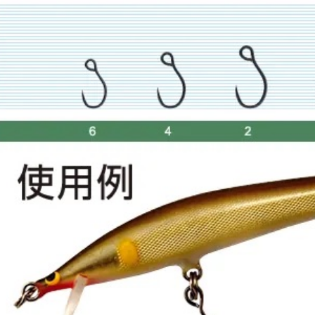
1.本服務
※ 請注意
每筆NT$6
用戶於交
絡購買商品
款買賣價
先享後付
7-11取貨
2.基於同
※ 交易是
資料（包
是否繳費成
每筆NT$6
用，由本
付客戶支
3.完整用
付款後7-1
【注意事
每筆NT$6
１．透過由
交易，需
一般宅配
求債權轉
２．關於
每筆NT$1
https://aft
３．未成
離島一般
「AFTE
每筆NT$2
任。
４．使用「
貨到付款
即時審查
結果請求
每筆NT$2
５．嚴禁
形，恩沛
國家/地區
動。
計)，訂單才