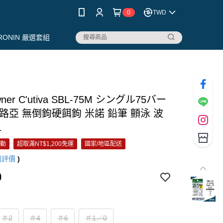
0
TWD
RONIN 嚴選套組
er C'utiva SBL-75M シングル75バー
路亞 無倒鉤硬餌鉤 米諾 鉛筆 顫泳 波
1
活動
超取滿NT$1,200免運
國家/地區配送
則評價
)
0
＃2
＃4
＃6
＃1／0