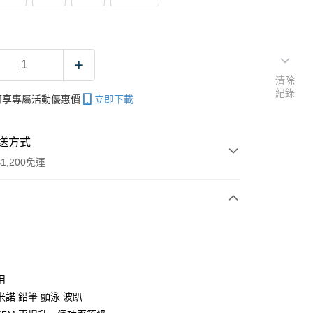
清除
紀錄
帳可享專屬活動優惠價
立即下載
送方式
1,200免運
次付款
期付款
0 利率 每期
NT$26
21家銀行
用
庫商業銀行
第一商業銀行
諾 鉛筆 顫泳 波趴
付款
業銀行
彰化商業銀行