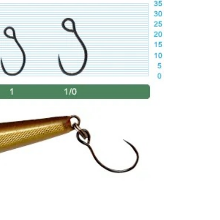
係由「台灣大哥大股份有限公司」（以下簡稱本公司）所提供，讓
：結帳手續完成當下不需立刻繳費，但若您需要取消訂單，請聯
0，滿NT$1,200(含以上)免運費
易時，得透過本服務購買商品或服務，並由商店將買賣／分期付
的店家。未經商家同意取消之訂單仍視為有效，需透過AFTEE
金債權讓與本公司後，依約使用本公司帳單繳交帳款。
繳納相關費用。
付款
意付款使用「大哥付你分期」之契約關係目的，商店將以您的個人
否成功請以「AFTEE先享後付 」之結帳頁面顯示為準，若有關於
含姓名、電話或地址）提供予台灣大哥大進項蒐集、處理及利
功／繳費後需取消欲退款等相關疑問，請聯繫「AFTEE先享後
0，滿NT$1,200(含以上)免運費
公司與您本人進行分期帳單所需資料之確認、核對及更正。
援中心」
https://netprotections.freshdesk.com/support/home
戶服務條款，請詳閱以下連結：
https://oppay.tw/userRule
1取貨
項】
0，滿NT$1,200(含以上)免運費
恩沛科技股份有限公司提供之「AFTEE先享後付」服務完成之
依本服務之必要範圍內提供個人資料，並將交易相關給付款項請
（門市自取請勿下單，請聯繫客服）
讓予恩沛科技股份有限公司。
個人資料處理事宜，請瀏覽以下網址：
00，滿NT$2,000(含以上)免運費
ee.tw/terms/#terms3
年的使用者請事先徵得法定代理人或監護人之同意方可使用
宅配
E先享後付」，若未經同意申辦者引起之損失，本公司不負相關責
00，滿NT$2,000(含以上)免運費
AFTEE先享後付」時，將依據個別帳號之用戶狀況，依本公司
（門市自取請勿下單，請聯繫客服）
核予不同之上限額度；若仍有額度不足之情形，本公司將視審查
用戶進行身份認證。
00，滿NT$3,000(含以上)免運費
一人註冊多個帳號或使用他人資訊註冊。若發現惡意使用之情
科技股份有限公司將有權停止該用戶之使用額度並採取法律行
配送(**下單前請私訊客服確認實際運費(運費另
查看運費
得以成立**)