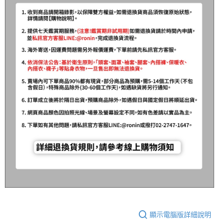
任。
貨到付款（門市自取請勿下單，請聯繫客服）
４．使用「AFTEE先享後付」時，將依據個別帳號之用戶狀況，依本公司即
時審查核予不同之上限額度；若仍有額度不足之情形，本公司將視審查結果
每筆NT$200，滿NT$3,000(含以上)免運費
請求用戶進行身份認證。
５．嚴禁一人註冊多個帳號或使用他人資訊註冊。若發現惡意使用之情形，
國家/地區配送(**下單前請私訊客服確認實際運費(運費另
查看運費
恩沛科技股份有限公司將有權停止該用戶之使用額度並採取法律行動。
計)，訂單才得以成立**)
顯示電腦版詳細說明