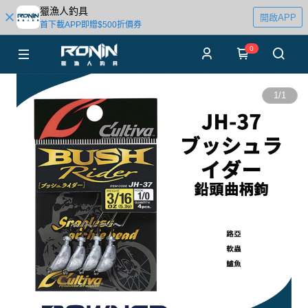
獵漁人釣具
開啟APP
首下載APP即贈$500折價券
0
1
/
1