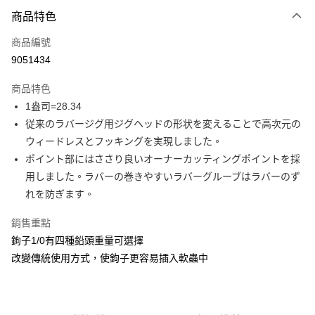
付款方式
商品特色
信用卡一次付款
商品編號
信用卡分期付款
9051434
3 期 0 利率 每期
NT$31
21家銀行
商品特色
合作金庫商業銀行
第一商業銀行
超商取貨付款
1盎司=28.34
華南商業銀行
彰化商業銀行
従来のラバージグ用ジグヘッドの形状を変えることで高次元の
Apple Pay
上海商業儲蓄銀行
台北富邦商業銀行
國泰世華商業銀行
兆豐國際商業銀行
ウィードレスとフッキングを実現しました。
街口支付
臺灣中小企業銀行
台中商業銀行
ポイント部にはささり良いオーナーカッティングポイントを採
匯豐（台灣）商業銀行
華泰商業銀行
用しました。ラバーの巻きやすいラバーグルーブはラバーのず
悠遊付
聯邦商業銀行
遠東國際商業銀行
れを防ぎます。
元大商業銀行
永豐商業銀行
大哥付你分期
玉山商業銀行
星展（台灣）商業銀行
相關說明
銷售重點
台新國際商業銀行
中國信託商業銀行
【大哥付你分期使用說明】
鉤子1/0有四種鉛頭重量可選擇
台灣樂天信用卡公司
AFTEE先享後付
1.本服務由台灣大哥大提供，台灣大哥大用戶可立即使用無須另外申請。
改變傳統使用方式，使鉤子更容易插入軟蟲中
2.付款方式選擇「大哥付你分期」，訂單成立後會自動跳轉到大哥付的交易
相關說明
流程，驗證手機門號後，選擇欲分期的期數、繳款截止日，確認付款後即完
【關於「AFTEE先享後付」】
成交易。
ATM付款
AFTEE先享後付是「在收到商品之後才付款」的支付方式。 讓您購物簡單
3.實際核准額度、可分期數及費用金額請依後續交易確認頁面所載為準。
便利好安心！
4.訂單成立30分鐘內，如未前往確認交易或遇審核未通過，訂單將自動取