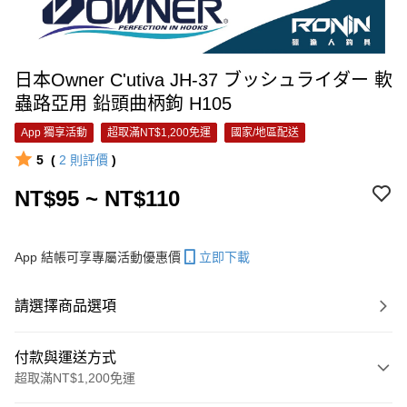
日本Owner C'utiva JH-37 ブッシュライダー 軟
蟲路亞用 鉛頭曲柄鉤 H105
App 獨享活動
超取滿NT$1,200免運
國家/地區配送
5
(
2
則評價
)
NT$95 ~ NT$110
App 結帳可享專屬活動優惠價
立即下載
請選擇商品選項
付款與運送方式
超取滿NT$1,200免運