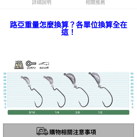
貨到付款
１．簡單：不需註冊會員、不需綁卡、不需儲值。
詳細說明
相關推薦
消。如遇「轉專審核」未通過狀況，表示未達大哥付你分期系統評分，恕無
２．便利：只要手機號碼，簡訊認證，即可結帳。
法說明評估內容。
３．安心：先確認商品／服務後，再付款。
【繳款方式說明】
運送方式
1.分期款項不併入電信帳單，「大哥付你分期」於每月結算日後寄送繳費提
路亞重量怎麼換算？各單位換算全在
【「AFTEE先享後付」結帳流程】
全家取貨付款
醒簡訊。
１．於結帳方式選擇「AFTEE先享後付」後，將跳轉至「AFTEE先享後付」
這！
2.透過簡訊連結打開帳單後，可選擇「超商條碼／台灣大直營門市／銀行轉
每筆NT$60，滿NT$1,200(含以上)免運費
結帳頁面，進行簡訊認證並確認金額後，即可完成結帳。
帳／街口支付／iPASS MONEY」等通路繳費。
２．訂單成立數日內，您將收到繳費通知簡訊。
付款後全家取貨
３．收到繳費通知簡訊後14天內，點擊此簡訊中的連結，可透過四大超商／
【注意事項】
ATM／網路銀行／等多元方式進行付款，方視為交易完成。
每筆NT$60，滿NT$1,200(含以上)免運費
1.本服務係由「台灣大哥大股份有限公司」（以下簡稱本公司）所提供，讓
※ 請注意：結帳手續完成當下不需立刻繳費，但若您需要取消訂單，請聯絡
用戶於交易時，得透過本服務購買商品或服務，並由商店將買賣／分期付款
購買商品的店家。未經商家同意取消之訂單仍視為有效，需透過AFTEE先享
7-11取貨付款
買賣價金債權讓與本公司後，依約使用本公司帳單繳交帳款。
後付繳納相關費用。
2.基於同意付款使用「大哥付你分期」之契約關係目的，商店將以您的個人
每筆NT$60，滿NT$1,200(含以上)免運費
※ 交易是否成功請以「AFTEE先享後付 」之結帳頁面顯示為準，若有關於
資料（包含姓名、電話或地址）提供予台灣大哥大進項蒐集、處理及利用，
是否繳費成功／繳費後需取消欲退款等相關疑問，請聯繫「AFTEE先享後付
由本公司與您本人進行分期帳單所需資料之確認、核對及更正。
客戶支援中心」
https://netprotections.freshdesk.com/support/home
付款後7-11取貨
3.完整用戶服務條款，請詳閱以下連結：
https://oppay.tw/userRule
每筆NT$60，滿NT$1,200(含以上)免運費
【注意事項】
１．透過由恩沛科技股份有限公司提供之「AFTEE先享後付」服務完成之交
一般宅配（門市自取請勿下單，請聯繫客服）
易，需依本服務之必要範圍內提供個人資料，並將交易相關給付款項請求債
權轉讓予恩沛科技股份有限公司。
每筆NT$100，滿NT$2,000(含以上)免運費
２．關於個人資料處理事宜，請瀏覽以下網址：
https://aftee.tw/terms/#terms3
離島一般宅配
３．未成年的使用者請事先徵得法定代理人或監護人之同意方可使用
每筆NT$200，滿NT$2,000(含以上)免運費
「AFTEE先享後付」，若未經同意申辦者引起之損失，本公司不負相關責