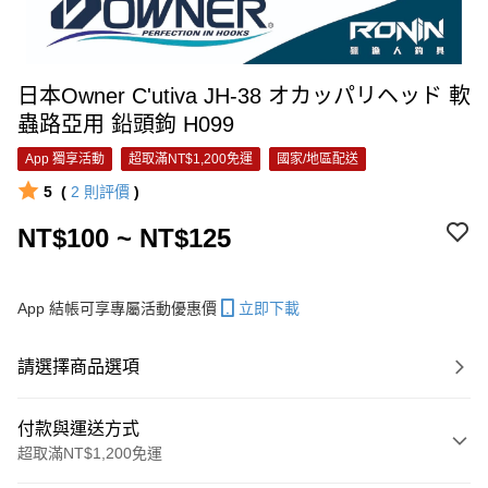
日本Owner C'utiva JH-38 オカッパリヘッド 軟
蟲路亞用 鉛頭鉤 H099
App 獨享活動
超取滿NT$1,200免運
國家/地區配送
5
(
2
則評價
)
NT$100 ~ NT$125
App 結帳可享專屬活動優惠價
立即下載
請選擇商品選項
付款與運送方式
超取滿NT$1,200免運