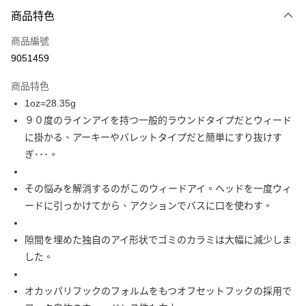
付款方式
商品特色
信用卡一次付款
商品編號
信用卡分期付款
9051459
3 期 0 利率 每期
NT$33
21家銀行
商品特色
合作金庫商業銀行
第一商業銀行
超商取貨付款
1oz=28.35g
華南商業銀行
彰化商業銀行
９０度のラインアイを持つ一般的ラウンドタイプだとウィード
Apple Pay
上海商業儲蓄銀行
台北富邦商業銀行
國泰世華商業銀行
兆豐國際商業銀行
に掛かる、アーキーやバレットタイプだと簡単にすり抜けす
街口支付
臺灣中小企業銀行
台中商業銀行
ぎ･･･。
匯豐（台灣）商業銀行
華泰商業銀行
悠遊付
聯邦商業銀行
遠東國際商業銀行
その悩みを解消するのがこのウィードアイ。ヘッドを一度ウィ
元大商業銀行
永豐商業銀行
大哥付你分期
ードに引っかけてから、アクションでバスに口を使わす。
玉山商業銀行
星展（台灣）商業銀行
相關說明
台新國際商業銀行
中國信託商業銀行
【大哥付你分期使用說明】
台灣樂天信用卡公司
隙間を埋めた独自のアイ形状でゴミのカラミは大幅に減少しま
AFTEE先享後付
1.本服務由台灣大哥大提供，台灣大哥大用戶可立即使用無須另外申請。
2.付款方式選擇「大哥付你分期」，訂單成立後會自動跳轉到大哥付的交易
した。
相關說明
流程，驗證手機門號後，選擇欲分期的期數、繳款截止日，確認付款後即完
【關於「AFTEE先享後付」】
成交易。
ATM付款
AFTEE先享後付是「在收到商品之後才付款」的支付方式。 讓您購物簡單
オカッパリフックのフォルムをもつオフセットフックの採用で
3.實際核准額度、可分期數及費用金額請依後續交易確認頁面所載為準。
便利好安心！
4.訂單成立30分鐘內，如未前往確認交易或遇審核未通過，訂單將自動取