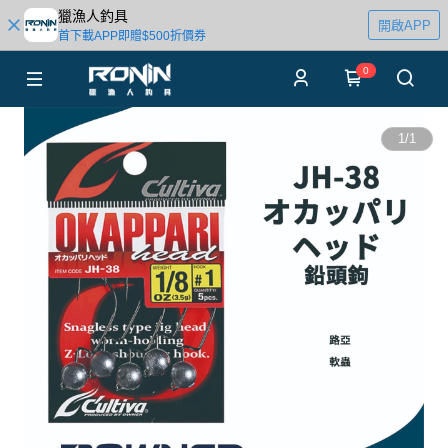
獵漁人釣具
開啟APP
首下載APP即贈$500折價券
0
1
/
1