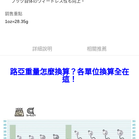
貨到付款
フック自体のウィードレス性も向上。
１．簡單：不需註冊會員、不需綁卡、不需儲值。
消。如遇「轉專審核」未通過狀況，表示未達大哥付你分期系統評分，恕無
２．便利：只要手機號碼，簡訊認證，即可結帳。
法說明評估內容。
３．安心：先確認商品／服務後，再付款。
銷售重點
【繳款方式說明】
運送方式
1oz=28.35g
1.分期款項不併入電信帳單，「大哥付你分期」於每月結算日後寄送繳費提
【「AFTEE先享後付」結帳流程】
全家取貨付款
醒簡訊。
１．於結帳方式選擇「AFTEE先享後付」後，將跳轉至「AFTEE先享後付」
2.透過簡訊連結打開帳單後，可選擇「超商條碼／台灣大直營門市／銀行轉
每筆NT$60，滿NT$1,200(含以上)免運費
結帳頁面，進行簡訊認證並確認金額後，即可完成結帳。
帳／街口支付／iPASS MONEY」等通路繳費。
２．訂單成立數日內，您將收到繳費通知簡訊。
付款後全家取貨
３．收到繳費通知簡訊後14天內，點擊此簡訊中的連結，可透過四大超商／
詳細說明
相關推薦
【注意事項】
ATM／網路銀行／等多元方式進行付款，方視為交易完成。
每筆NT$60，滿NT$1,200(含以上)免運費
1.本服務係由「台灣大哥大股份有限公司」（以下簡稱本公司）所提供，讓
※ 請注意：結帳手續完成當下不需立刻繳費，但若您需要取消訂單，請聯絡
用戶於交易時，得透過本服務購買商品或服務，並由商店將買賣／分期付款
購買商品的店家。未經商家同意取消之訂單仍視為有效，需透過AFTEE先享
7-11取貨付款
買賣價金債權讓與本公司後，依約使用本公司帳單繳交帳款。
後付繳納相關費用。
路亞重量怎麼換算？各單位換算全在
2.基於同意付款使用「大哥付你分期」之契約關係目的，商店將以您的個人
每筆NT$60，滿NT$1,200(含以上)免運費
※ 交易是否成功請以「AFTEE先享後付 」之結帳頁面顯示為準，若有關於
資料（包含姓名、電話或地址）提供予台灣大哥大進項蒐集、處理及利用，
這！
是否繳費成功／繳費後需取消欲退款等相關疑問，請聯繫「AFTEE先享後付
由本公司與您本人進行分期帳單所需資料之確認、核對及更正。
客戶支援中心」
https://netprotections.freshdesk.com/support/home
付款後7-11取貨
3.完整用戶服務條款，請詳閱以下連結：
https://oppay.tw/userRule
每筆NT$60，滿NT$1,200(含以上)免運費
【注意事項】
１．透過由恩沛科技股份有限公司提供之「AFTEE先享後付」服務完成之交
一般宅配（門市自取請勿下單，請聯繫客服）
易，需依本服務之必要範圍內提供個人資料，並將交易相關給付款項請求債
權轉讓予恩沛科技股份有限公司。
每筆NT$100，滿NT$2,000(含以上)免運費
２．關於個人資料處理事宜，請瀏覽以下網址：
https://aftee.tw/terms/#terms3
離島一般宅配
３．未成年的使用者請事先徵得法定代理人或監護人之同意方可使用
每筆NT$200，滿NT$2,000(含以上)免運費
「AFTEE先享後付」，若未經同意申辦者引起之損失，本公司不負相關責