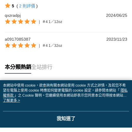
5
(
2
則評價
)
qxzradpj
2024/06/25
|
＃4 1／12oz
a0917085387
2023/11/23
|
＃4 1／32oz
本分類熱銷
全站排行
本網站中使用 cookie，欲查詢有關本網站使用 cookie 方式之詳情，及若您不希
熱門標籤
望在電腦上使用 cookie 時應如何變更電腦的 cookie 設定，請參閱本網站「
隱私
權條款
」之 Cookie 聲明。您繼續使用本網站即表示您同意本公司得按本網站使
用條款之 Cookie 聲明使用 cookie。
了解更多 >
我知道了