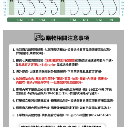
任。
貨到付款（門市自取請勿下單，請聯繫客服）
４．使用「AFTEE先享後付」時，將依據個別帳號之用戶狀況，依本公司即
時審查核予不同之上限額度；若仍有額度不足之情形，本公司將視審查結果
每筆NT$200，滿NT$3,000(含以上)免運費
請求用戶進行身份認證。
５．嚴禁一人註冊多個帳號或使用他人資訊註冊。若發現惡意使用之情形，
國家/地區配送(**下單前請私訊客服確認實際運費(運費另
查看運費
恩沛科技股份有限公司將有權停止該用戶之使用額度並採取法律行動。
計)，訂單才得以成立**)