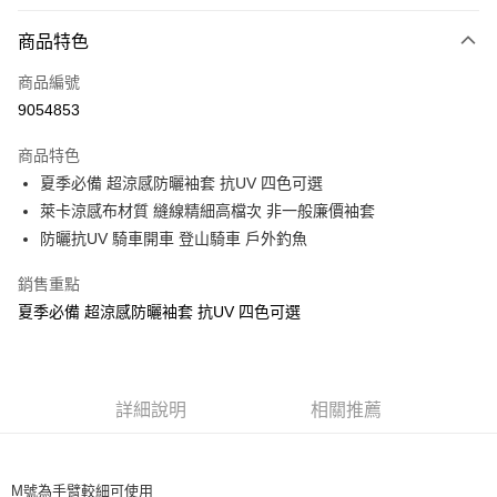
付款方式
商品特色
信用卡一次付款
商品編號
信用卡分期付款
9054853
3 期 0 利率 每期
NT$73
21家銀行
商品特色
合作金庫商業銀行
第一商業銀行
超商取貨付款
夏季必備 超涼感防曬袖套 抗UV 四色可選
華南商業銀行
彰化商業銀行
萊卡涼感布材質 縫線精細高檔次 非一般廉價袖套
Apple Pay
上海商業儲蓄銀行
台北富邦商業銀行
國泰世華商業銀行
兆豐國際商業銀行
防曬抗UV 騎車開車 登山騎車 戶外釣魚
街口支付
臺灣中小企業銀行
台中商業銀行
銷售重點
匯豐（台灣）商業銀行
華泰商業銀行
悠遊付
聯邦商業銀行
遠東國際商業銀行
夏季必備 超涼感防曬袖套 抗UV 四色可選
元大商業銀行
永豐商業銀行
大哥付你分期
玉山商業銀行
星展（台灣）商業銀行
相關說明
台新國際商業銀行
中國信託商業銀行
【大哥付你分期使用說明】
台灣樂天信用卡公司
AFTEE先享後付
詳細說明
相關推薦
1.本服務由台灣大哥大提供，台灣大哥大用戶可立即使用無須另外申請。
2.付款方式選擇「大哥付你分期」，訂單成立後會自動跳轉到大哥付的交易
相關說明
流程，驗證手機門號後，選擇欲分期的期數、繳款截止日，確認付款後即完
【關於「AFTEE先享後付」】
成交易。
ATM付款
AFTEE先享後付是「在收到商品之後才付款」的支付方式。 讓您購物簡單
3.實際核准額度、可分期數及費用金額請依後續交易確認頁面所載為準。
M號為手臂較細可使用