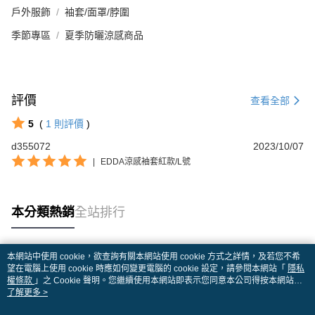
戶外服飾
袖套/面罩/脖圍
季節專區
夏季防曬涼感商品
評價
查看全部
5
(
1
則評價
)
d355072
2023/10/07
|
EDDA涼感袖套紅款/L號
本分類熱銷
全站排行
本網站中使用 cookie，欲查詢有關本網站使用 cookie 方式之詳情，及若您不希
熱門標籤
望在電腦上使用 cookie 時應如何變更電腦的 cookie 設定，請參閱本網站「
隱私
權條款
」之 Cookie 聲明。您繼續使用本網站即表示您同意本公司得按本網站使
用條款之 Cookie 聲明使用 cookie。
了解更多 >