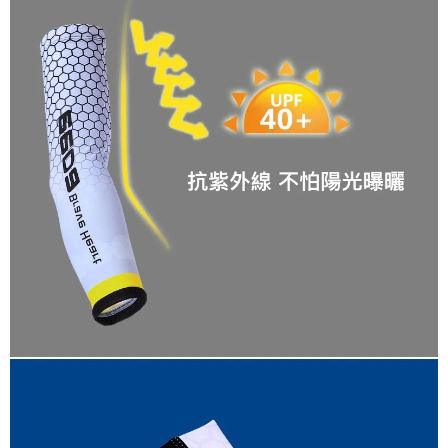
「AFTEE先享後付」，若未經同意申辦者引起之損失，本公司不負相關責
任。
貨到付款（門市自取請勿下單，請聯繫客服）
４．使用「AFTEE先享後付」時，將依據個別帳號之用戶狀況，依本公司即
時審查核予不同之上限額度；若仍有額度不足之情形，本公司將視審查結果
每筆NT$200，滿NT$3,000(含以上)免運費
請求用戶進行身份認證。
５．嚴禁一人註冊多個帳號或使用他人資訊註冊。若發現惡意使用之情形，
國家/地區配送(**下單前請私訊客服確認實際運費(運費另
查看運費
恩沛科技股份有限公司將有權停止該用戶之使用額度並採取法律行動。
計)，訂單才得以成立**)