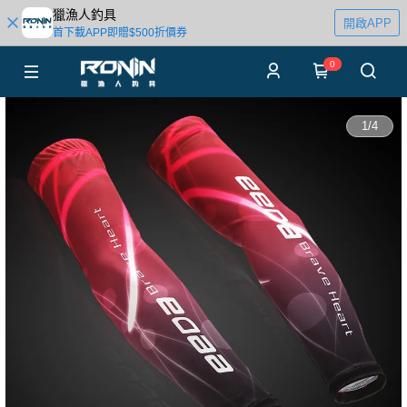
獵漁人釣具
開啟APP
首下載APP即贈$500折價券
0
1
/
4