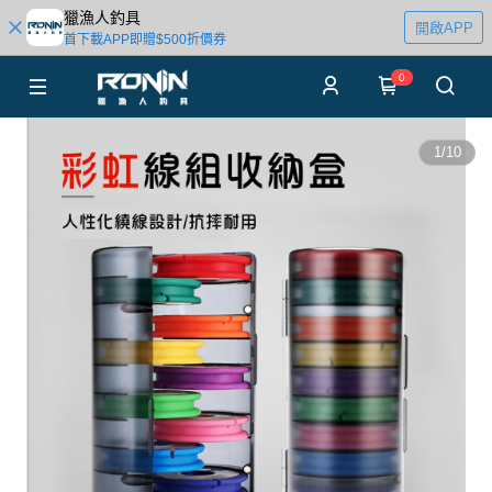
獵漁人釣具
開啟APP
首下載APP即贈$500折價券
0
1
/
10