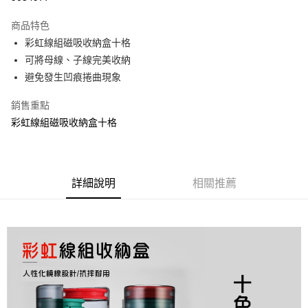
3 期 0 利率 每期
NT$99
21家銀行
商品特色
合作金庫商業銀行
第一商業銀行
超商取貨付款
彩虹線組磁吸收納盒十格
華南商業銀行
彰化商業銀行
可將母線、子線完美收納
Apple Pay
上海商業儲蓄銀行
台北富邦商業銀行
國泰世華商業銀行
兆豐國際商業銀行
避免發生凹痕捲曲現象
街口支付
臺灣中小企業銀行
台中商業銀行
銷售重點
匯豐（台灣）商業銀行
華泰商業銀行
悠遊付
聯邦商業銀行
遠東國際商業銀行
彩虹線組磁吸收納盒十格
元大商業銀行
永豐商業銀行
大哥付你分期
玉山商業銀行
星展（台灣）商業銀行
相關說明
台新國際商業銀行
中國信託商業銀行
【大哥付你分期使用說明】
台灣樂天信用卡公司
AFTEE先享後付
詳細說明
相關推薦
1.本服務由台灣大哥大提供，台灣大哥大用戶可立即使用無須另外申請。
2.付款方式選擇「大哥付你分期」，訂單成立後會自動跳轉到大哥付的交易
相關說明
流程，驗證手機門號後，選擇欲分期的期數、繳款截止日，確認付款後即完
【關於「AFTEE先享後付」】
成交易。
ATM付款
AFTEE先享後付是「在收到商品之後才付款」的支付方式。 讓您購物簡單
3.實際核准額度、可分期數及費用金額請依後續交易確認頁面所載為準。
便利好安心！
4.訂單成立30分鐘內，如未前往確認交易或遇審核未通過，訂單將自動取
貨到付款
１．簡單：不需註冊會員、不需綁卡、不需儲值。
消。如遇「轉專審核」未通過狀況，表示未達大哥付你分期系統評分，恕無
２．便利：只要手機號碼，簡訊認證，即可結帳。
法說明評估內容。
３．安心：先確認商品／服務後，再付款。
【繳款方式說明】
運送方式
1.分期款項不併入電信帳單，「大哥付你分期」於每月結算日後寄送繳費提
【「AFTEE先享後付」結帳流程】
全家取貨付款
醒簡訊。