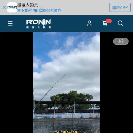
獵漁人釣具
開啟APP
首下載APP即贈$500折價券
0
0:00
1
/
2