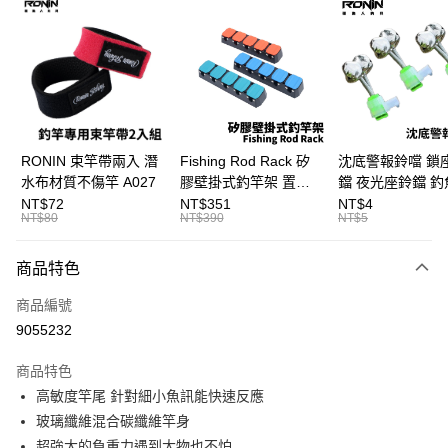
信用卡分期付款
3 期 0 利率 每期
NT$166
21家銀行
合作金庫商業銀行
第一商業銀行
Apple Pay
華南商業銀行
彰化商業銀行
街口支付
上海商業儲蓄銀行
台北富邦商業銀行
國泰世華商業銀行
兆豐國際商業銀行
悠遊付
臺灣中小企業銀行
台中商業銀行
RONIN 束竿帶兩入 潛
Fishing Rod Rack 矽
沈底警報鈴噹 鎖
匯豐（台灣）商業銀行
華泰商業銀行
水布材質不傷竿 A027
膠壁掛式釣竿架 置竿
鐺 夜光座鈴鐺 釣
大哥付你分期
聯邦商業銀行
遠東國際商業銀行
架 壁鎖式竿架 釣竿展
鐺 沉底鈴鐺 1入 可插
NT$72
NT$351
NT$4
相關說明
元大商業銀行
永豐商業銀行
NT$80
NT$390
NT$5
示架 T1086
Ø4.5x37mm夜光
【大哥付你分期使用說明】
玉山商業銀行
星展（台灣）商業銀行
T115
AFTEE先享後付
1.本服務由台灣大哥大提供，台灣大哥大用戶可立即使用無須另外申請。
台新國際商業銀行
中國信託商業銀行
商品特色
2.付款方式選擇「大哥付你分期」，訂單成立後會自動跳轉到大哥付的交易
相關說明
台灣樂天信用卡公司
流程，驗證手機門號後，選擇欲分期的期數、繳款截止日，確認付款後即完
【關於「AFTEE先享後付」】
成交易。
商品編號
ATM付款
AFTEE先享後付是「在收到商品之後才付款」的支付方式。 讓您購物簡單
3.實際核准額度、可分期數及費用金額請依後續交易確認頁面所載為準。
9055232
便利好安心！
4.訂單成立30分鐘內，如未前往確認交易或遇審核未通過，訂單將自動取
貨到付款
１．簡單：不需註冊會員、不需綁卡、不需儲值。
消。如遇「轉專審核」未通過狀況，表示未達大哥付你分期系統評分，恕無
２．便利：只要手機號碼，簡訊認證，即可結帳。
商品特色
法說明評估內容。
３．安心：先確認商品／服務後，再付款。
【繳款方式說明】
運送方式
高敏度竿尾 針對細小魚訊能快速反應
1.分期款項不併入電信帳單，「大哥付你分期」於每月結算日後寄送繳費提
【「AFTEE先享後付」結帳流程】
玻璃纖維混合碳纖維竿身
一般宅配（門市自取請勿下單，請聯繫客服）
醒簡訊。
１．於結帳方式選擇「AFTEE先享後付」後，將跳轉至「AFTEE先享後付」
超強大的負重力遇到大物也不怕
2.透過簡訊連結打開帳單後，可選擇「超商條碼／台灣大直營門市／銀行轉