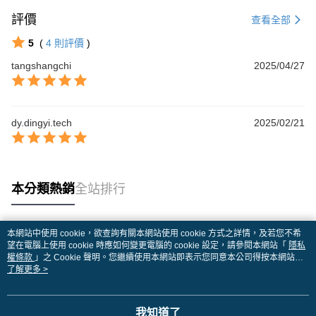
評價
查看全部
5
(
4
則評價
)
tangshangchi
2025/04/27
dy.dingyi.tech
2025/02/21
本分類熱銷
全站排行
本網站中使用 cookie，欲查詢有關本網站使用 cookie 方式之詳情，及若您不希
熱門標籤
望在電腦上使用 cookie 時應如何變更電腦的 cookie 設定，請參閱本網站「
隱私
權條款
」之 Cookie 聲明。您繼續使用本網站即表示您同意本公司得按本網站使
用條款之 Cookie 聲明使用 cookie。
了解更多 >
我知道了