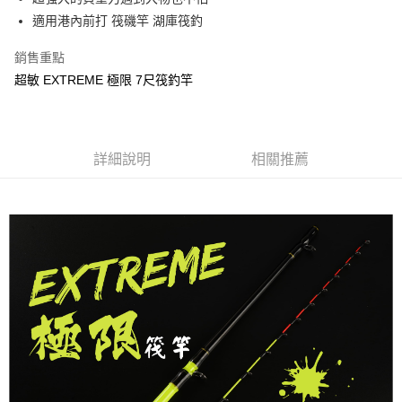
每筆NT$100，滿NT$2,000(含以上)免運費
結帳頁面，進行簡訊認證並確認金額後，即可完成結帳。
帳／街口支付／iPASS MONEY」等通路繳費。
適用港內前打 筏磯竿 湖庫筏釣
２．訂單成立數日內，您將收到繳費通知簡訊。
大型宅配(門市自取請勿下單，請聯繫客服）
３．收到繳費通知簡訊後14天內，點擊此簡訊中的連結，可透過四大超商／
【注意事項】
ATM／網路銀行／等多元方式進行付款，方視為交易完成。
銷售重點
每筆NT$150，滿NT$2,000(含以上)免運費
1.本服務係由「台灣大哥大股份有限公司」（以下簡稱本公司）所提供，讓
※ 請注意：結帳手續完成當下不需立刻繳費，但若您需要取消訂單，請聯絡
超敏 EXTREME 極限 7尺筏釣竿
用戶於交易時，得透過本服務購買商品或服務，並由商店將買賣／分期付款
購買商品的店家。未經商家同意取消之訂單仍視為有效，需透過AFTEE先享
離島一般宅配
買賣價金債權讓與本公司後，依約使用本公司帳單繳交帳款。
後付繳納相關費用。
2.基於同意付款使用「大哥付你分期」之契約關係目的，商店將以您的個人
每筆NT$200，滿NT$2,000(含以上)免運費
※ 交易是否成功請以「AFTEE先享後付 」之結帳頁面顯示為準，若有關於
資料（包含姓名、電話或地址）提供予台灣大哥大進項蒐集、處理及利用，
是否繳費成功／繳費後需取消欲退款等相關疑問，請聯繫「AFTEE先享後付
由本公司與您本人進行分期帳單所需資料之確認、核對及更正。
客戶支援中心」
https://netprotections.freshdesk.com/support/home
貨到付款（門市自取請勿下單，請聯繫客服）
詳細說明
相關推薦
3.完整用戶服務條款，請詳閱以下連結：
https://oppay.tw/userRule
每筆NT$200，滿NT$3,000(含以上)免運費
【注意事項】
１．透過由恩沛科技股份有限公司提供之「AFTEE先享後付」服務完成之交
國家/地區配送(**下單前請私訊客服確認實際運費(運費另
查看運費
易，需依本服務之必要範圍內提供個人資料，並將交易相關給付款項請求債
計)，訂單才得以成立**)
權轉讓予恩沛科技股份有限公司。
２．關於個人資料處理事宜，請瀏覽以下網址：
https://aftee.tw/terms/#terms3
３．未成年的使用者請事先徵得法定代理人或監護人之同意方可使用
「AFTEE先享後付」，若未經同意申辦者引起之損失，本公司不負相關責
任。
４．使用「AFTEE先享後付」時，將依據個別帳號之用戶狀況，依本公司即
時審查核予不同之上限額度；若仍有額度不足之情形，本公司將視審查結果
請求用戶進行身份認證。
５．嚴禁一人註冊多個帳號或使用他人資訊註冊。若發現惡意使用之情形，
恩沛科技股份有限公司將有權停止該用戶之使用額度並採取法律行動。