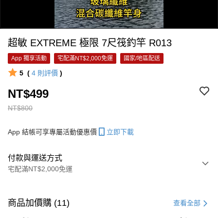
超敏 EXTREME 極限 7尺筏釣竿 R013
App 獨享活動
宅配滿NT$2,000免運
國家/地區配送
5
(
4
則評價
)
NT$499
0:00
NT$800
/
0:14
App 結帳可享專屬活動優惠價
立即下載
付款與運送方式
宅配滿NT$2,000免運
付款方式
信用卡一次付款
商品加價購 (11)
查看全部