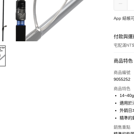
App 結
付款與運
宅配滿NT$
付款方式
商品特色
信用卡一
商品編號
9055252
信用卡分
商品特色
3 期 
14~4
合作金
適用於沿
Apple Pay
華南商
外銷日
街口支付
上海商
精準的
國泰世
悠遊付
銷售重點
臺灣中
匯豐（