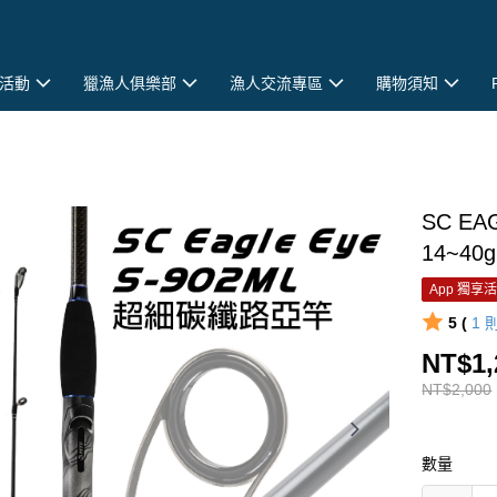
活動
獵漁人俱樂部
漁人交流專區
購物須知
SC EA
14~40g
App 獨享
5 (
1
NT$1,
NT$2,000
數量