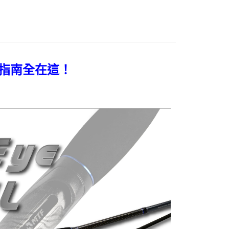
戶服務條款，請詳閱以下連結：
https://oppay.tw/userRule
（門市自取請勿下單，請聯繫客服）
項】
00，滿NT$3,000(含以上)免運費
恩沛科技股份有限公司提供之「AFTEE先享後付」服務完成之
依本服務之必要範圍內提供個人資料，並將交易相關給付款項請
配送(**下單前請私訊客服確認實際運費(運費另
查看運費
讓予恩沛科技股份有限公司。
個人資料處理事宜，請瀏覽以下網址：
得以成立**)
ee.tw/terms/#terms3
指南全在這！
年的使用者請事先徵得法定代理人或監護人之同意方可使用
E先享後付」，若未經同意申辦者引起之損失，本公司不負相關責
AFTEE先享後付」時，將依據個別帳號之用戶狀況，依本公司
核予不同之上限額度；若仍有額度不足之情形，本公司將視審查
用戶進行身份認證。
一人註冊多個帳號或使用他人資訊註冊。若發現惡意使用之情
科技股份有限公司將有權停止該用戶之使用額度並採取法律行