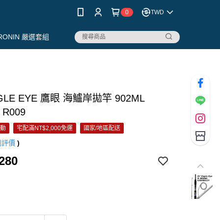
0
TWD
RONIN 嚴選套組
GLE EYE 鷹眼 海鱸岸拋竿 902ML
 R009
活動
宅配滿NT$2,000免運
國家/地區配送
則評價
)
280