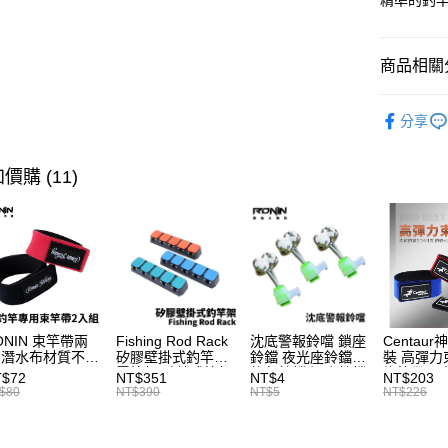
精準的釣
大哥付你
聯邦商
相關說明
元大商
【大哥付
玉山商
商品相關分
AFTEE先
1.本服務
台新國
2.付款方
相關說明
台灣樂
釣竿
海
流程，驗
【關於「A
分享
ATM付款
完成交易
AFTEE
首購、新
3.實際核
便利好安
4.訂單成
貨到付款
１．簡單
價購 (11)
消。如遇
２．便利
無法說明
３．安心
【繳款方
運送方式
1.分期款
【「AFT
醒簡訊。
１．於結帳
一般宅配
2.透過簡
付」結帳
帳／街口支
每筆NT$1
２．訂單
３．收到繳
【注意事
／ATM／
大型宅配
1.本服務
ONIN 束竿帶兩
Fishing Rod Rack
沈底警報鈴噹 鎖座
Centaur
※ 請注意
每筆NT$1
 潛水布材質不傷
矽膠壁掛式釣竿架
鈴鐺 夜光座鈴鐺
裝 高彈力
用戶於交
絡購買商品
竿 A027
置竿架 壁鎖式竿架
釣魚鈴鐺 沉底鈴鐺
綁竿帶 彈
款買賣價
T$72
NT$351
NT$4
NT$203
先享後付
釣竿展示架 T1086
1入 可插
束帶 A03
離島一般
$80
NT$390
NT$5
NT$226
2.基於同
※ 交易是
Ø4.5x37mm夜光
資料（包
是否繳費成
每筆NT$2
棒 T115
用，由本
付客戶支