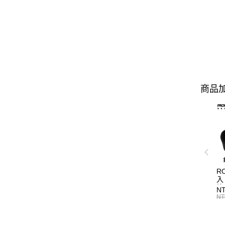
商品加
R
入
N
NT