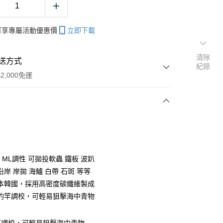
帳可享專屬活動優惠價
立即下載
清除
送方式
紀錄
2,000免運
次付款
期付款
0 利率 每期
NT$426
21家銀行
0g ML調性 可拋投軟蟲 鐵板 波趴
庫商業銀行
第一商業銀行
岸 岸拋 海鱸 白帶 石斑 等等
業銀行
彰化商業銀行
本韓國，採用高密度碳纖維製成
業儲蓄銀行
台北富邦商業銀行
釣竿調校，可輕易狙擊海中青物
華商業銀行
兆豐國際商業銀行
小企業銀行
台中商業銀行
台灣）商業銀行
華泰商業銀行