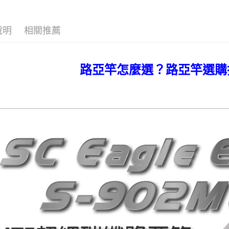
3.完整用
貨到付款
【注意事
每筆NT$2
１．透過由
說明
相關推薦
交易，需
國家/地區
求債權轉
２．關於
計)，訂單才
https://aft
路亞竿怎麼選？路亞竿選購
３．未成
「AFTE
任。
４．使用「
即時審查
結果請求
５．嚴禁
形，恩沛
動。