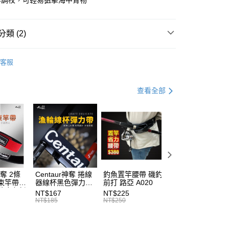
竿調校，可輕易狙擊海中青物
分期
業銀行
遠東國際商業銀行
業銀行
永豐商業銀行
你分期使用說明】
業銀行
星展（台灣）商業銀行
類 (2)
享後付
由台灣大哥大提供，台灣大哥大用戶可立即使用無須另外申請。
際商業銀行
中國信託商業銀行
式選擇「大哥付你分期」，訂單成立後會自動跳轉到大哥付的交易
天信用卡公司
水路亞竿
證手機門號後，選擇欲分期的期數、繳款截止日，確認付款後即
FTEE先享後付」】
客服
。
先享後付是「在收到商品之後才付款」的支付方式。 讓您購物簡單
手必購商品
路亞新手必購商品
准額度、可分期數及費用金額請依後續交易確認頁面所載為準。
心！
立30分鐘內，如未前往確認交易或遇審核未通過，訂單將自動取
：不需註冊會員、不需綁卡、不需儲值。
查看全部
「轉專審核」未通過狀況，表示未達大哥付你分期系統評分，恕
：只要手機號碼，簡訊認證，即可結帳。
評估內容。
：先確認商品／服務後，再付款。
式說明】
項不併入電信帳單，「大哥付你分期」於每月結算日後寄送繳費提
EE先享後付」結帳流程】
方式選擇「AFTEE先享後付」後，將跳轉至「AFTEE先享後
（門市自取請勿下單，請聯繫客服）
訊連結打開帳單後，可選擇「超商條碼／台灣大直營門市／銀行轉
頁面，進行簡訊認證並確認金額後，即可完成結帳。
付／iPASS MONEY」等通路繳費。
00，滿NT$2,000(含以上)免運費
成立數日內，您將收到繳費通知簡訊。
費通知簡訊後14天內，點擊此簡訊中的連結，可透過四大超商
項】
網路銀行／等多元方式進行付款，方視為交易完成。
(門市自取請勿下單，請聯繫客服）
係由「台灣大哥大股份有限公司」（以下簡稱本公司）所提供，讓
神奪 2條
Centaur神奪 捲線
釣魚置竿腰帶 磯釣
釣竿橡膠尾塞
：結帳手續完成當下不需立刻繳費，但若您需要取消訂單，請聯
50，滿NT$2,000(含以上)免運費
束竿帶
器線杯黑色彈力帶
前打 路亞 A020
T513
易時，得透過本服務購買商品或服務，並由商店將買賣／分期付
的店家。未經商家同意取消之訂單仍視為有效，需透過AFTEE
性魔鬼氈
T227
金債權讓與本公司後，依約使用本公司帳單繳交帳款。
NT$167
NT$225
NT$27
繳納相關費用。
7
宅配
NT$185
NT$250
NT$30
意付款使用「大哥付你分期」之契約關係目的，商店將以您的個人
否成功請以「AFTEE先享後付 」之結帳頁面顯示為準，若有關於
含姓名、電話或地址）提供予台灣大哥大進項蒐集、處理及利
功／繳費後需取消欲退款等相關疑問，請聯繫「AFTEE先享後
00，滿NT$2,000(含以上)免運費
公司與您本人進行分期帳單所需資料之確認、核對及更正。
援中心」
https://netprotections.freshdesk.com/support/home