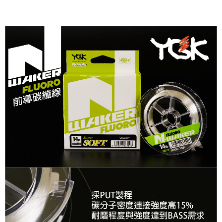
任。
貨到付款（門市自取請勿下單，請聯繫客服）
４．使用「AFTEE先享後付」時，將依據個別帳號之用戶狀況，依本公司即
時審查核予不同之上限額度；若仍有額度不足之情形，本公司將視審查結果
每筆NT$200，滿NT$3,000(含以上)免運費
請求用戶進行身份認證。
５．嚴禁一人註冊多個帳號或使用他人資訊註冊。若發現惡意使用之情形，
國家/地區配送(**下單前請私訊客服確認實際運費(運費另
查看運費
恩沛科技股份有限公司將有權停止該用戶之使用額度並採取法律行動。
計)，訂單才得以成立**)