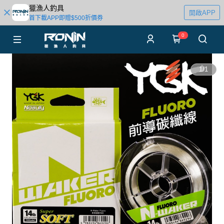
獵漁人釣具
開啟APP
首下載APP即贈$500折價券
0
1
/
1