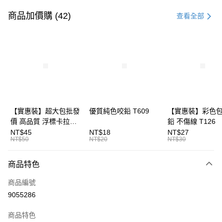
信用卡一次付款
商品加價購 (42)
查看全部
信用卡分期付款
3 期 0 利率 每期
NT$83
21家銀行
合作金庫商業銀行
第一商業銀行
超商取貨付款
華南商業銀行
彰化商業銀行
Apple Pay
上海商業儲蓄銀行
台北富邦商業銀行
國泰世華商業銀行
兆豐國際商業銀行
街口支付
臺灣中小企業銀行
台中商業銀行
【實惠裝】超大包批發
優質純色咬鉛 T609
【實惠裝】彩色
匯豐（台灣）商業銀行
華泰商業銀行
價 高品質 浮標卡拉棒
鉛 不傷線 T126
悠遊付
聯邦商業銀行
遠東國際商業銀行
20入 T086
NT$45
NT$18
NT$27
元大商業銀行
永豐商業銀行
NT$50
NT$20
NT$30
大哥付你分期
玉山商業銀行
星展（台灣）商業銀行
相關說明
台新國際商業銀行
中國信託商業銀行
商品特色
【大哥付你分期使用說明】
台灣樂天信用卡公司
AFTEE先享後付
1.本服務由台灣大哥大提供，台灣大哥大用戶可立即使用無須另外申請。
商品編號
2.付款方式選擇「大哥付你分期」，訂單成立後會自動跳轉到大哥付的交易
相關說明
流程，驗證手機門號後，選擇欲分期的期數、繳款截止日，確認付款後即完
9055286
【關於「AFTEE先享後付」】
成交易。
ATM付款
AFTEE先享後付是「在收到商品之後才付款」的支付方式。 讓您購物簡單
3.實際核准額度、可分期數及費用金額請依後續交易確認頁面所載為準。
便利好安心！
商品特色
4.訂單成立30分鐘內，如未前往確認交易或遇審核未通過，訂單將自動取
貨到付款
１．簡單：不需註冊會員、不需綁卡、不需儲值。