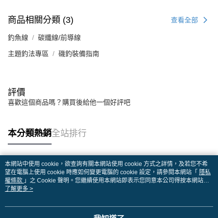
商品相關分類 (3)
查看全部
釣魚線
碳纖線/前導線
主題釣法專區
磯釣裝備指南
評價
喜歡這個商品嗎？購買後給他一個好評吧
本分類熱銷
全站排行
本網站中使用 cookie，欲查詢有關本網站使用 cookie 方式之詳情，及若您不希
熱門標籤
望在電腦上使用 cookie 時應如何變更電腦的 cookie 設定，請參閱本網站「
隱私
權條款
」之 Cookie 聲明。您繼續使用本網站即表示您同意本公司得按本網站使
用條款之 Cookie 聲明使用 cookie。
了解更多 >