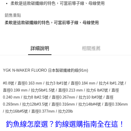
消。如遇「轉專審核」未通過狀況，表示未達大哥付你分期系統評分，恕無
柔軟是這款碳纖線的特色，可當前導子線、母線使用
２．便利：只要手機號碼，簡訊認證，即可結帳。
法說明評估內容。
３．安心：先確認商品／服務後，再付款。
【繳款方式說明】
運送方式
銷售重點
1.分期款項不併入電信帳單，「大哥付你分期」於每月結算日後寄送繳費提
【「AFTEE先享後付」結帳流程】
柔軟是這款碳纖線的特色，可當前導子線、母線使用
全家取貨付款
醒簡訊。
１．於結帳方式選擇「AFTEE先享後付」後，將跳轉至「AFTEE先享後付」
2.透過簡訊連結打開帳單後，可選擇「超商條碼／台灣大直營門市／銀行轉
每筆NT$60，滿NT$1,200(含以上)免運費
結帳頁面，進行簡訊認證並確認金額後，即可完成結帳。
帳／街口支付／iPASS MONEY」等通路繳費。
２．訂單成立數日內，您將收到繳費通知簡訊。
付款後全家取貨
３．收到繳費通知簡訊後14天內，點擊此簡訊中的連結，可透過四大超商／
【注意事項】
ATM／網路銀行／等多元方式進行付款，方視為交易完成。
詳細說明
相關推薦
每筆NT$60，滿NT$1,200(含以上)免運費
1.本服務係由「台灣大哥大股份有限公司」（以下簡稱本公司）所提供，讓
※ 請注意：結帳手續完成當下不需立刻繳費，但若您需要取消訂單，請聯絡
用戶於交易時，得透過本服務購買商品或服務，並由商店將買賣／分期付款
購買商品的店家。未經商家同意取消之訂單仍視為有效，需透過AFTEE先享
7-11取貨付款
買賣價金債權讓與本公司後，依約使用本公司帳單繳交帳款。
後付繳納相關費用。
2.基於同意付款使用「大哥付你分期」之契約關係目的，商店將以您的個人
每筆NT$60，滿NT$1,200(含以上)免運費
※ 交易是否成功請以「AFTEE先享後付 」之結帳頁面顯示為準，若有關於
YGK N-WAKER FLUORO 日本製碳纖維釣線(91m)
資料（包含姓名、電話或地址）提供予台灣大哥大進項蒐集、處理及利用，
是否繳費成功／繳費後需取消欲退款等相關疑問，請聯繫「AFTEE先享後付
由本公司與您本人進行分期帳單所需資料之確認、核對及更正。
客戶支援中心」
https://netprotections.freshdesk.com/support/home
付款後7-11取貨
3.完整用戶服務條款，請詳閱以下連結：
https://oppay.tw/userRule
#0.8號 / 直徑0.163 mm / 拉力3 lb#1號 / 直徑0.184 mm / 拉力4 lb#1.2號 /
每筆NT$60，滿NT$1,200(含以上)免運費
【注意事項】
直徑0.199 mm / 拉力5lb#1.5號 / 直徑0.213 mm / 拉力6 lb#2號 / 直徑
１．透過由恩沛科技股份有限公司提供之「AFTEE先享後付」服務完成之交
0.240 mm / 拉力8 lb#2.5號 / 直徑0.267mm / 拉力10 lb#3號 / 直徑
一般宅配（門市自取請勿下單，請聯繫客服）
易，需依本服務之必要範圍內提供個人資料，並將交易相關給付款項請求債
0.293mm / 拉力12lb#3.5號 / 直徑0.316mm / 拉力14lb#4號 / 直徑0.336mm
權轉讓予恩沛科技股份有限公司。
每筆NT$100，滿NT$2,000(含以上)免運費
２．關於個人資料處理事宜，請瀏覽以下網址：
/ 拉力16lb#5號 / 直徑0.377mm / 拉力20lb
https://aftee.tw/terms/#terms3
離島一般宅配
３．未成年的使用者請事先徵得法定代理人或監護人之同意方可使用
釣魚線怎麼選？釣線選購指南全在這！
每筆NT$200，滿NT$2,000(含以上)免運費
「AFTEE先享後付」，若未經同意申辦者引起之損失，本公司不負相關責