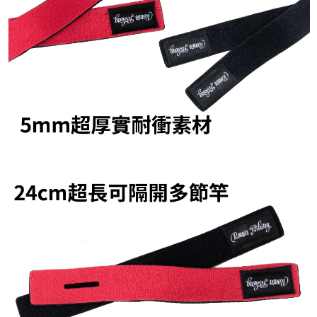
貨到付款（門市自取請勿下單，請聯繫客服）
４．使用「AFTEE先享後付」時，將依據個別帳號之用戶狀況，依本公司即
時審查核予不同之上限額度；若仍有額度不足之情形，本公司將視審查結果
每筆NT$200，滿NT$3,000(含以上)免運費
請求用戶進行身份認證。
５．嚴禁一人註冊多個帳號或使用他人資訊註冊。若發現惡意使用之情形，
國家/地區配送(**下單前請私訊客服確認實際運費(運費另
查看運費
恩沛科技股份有限公司將有權停止該用戶之使用額度並採取法律行動。
計)，訂單才得以成立**)