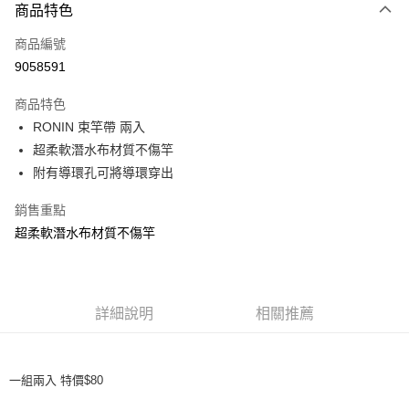
商品特色
信用卡一次付款
商品編號
信用卡分期付款
9058591
3 期 0 利率 每期
NT$26
21家銀行
商品特色
合作金庫商業銀行
第一商業銀行
超商取貨付款
RONIN 束竿帶 兩入
華南商業銀行
彰化商業銀行
超柔軟潛水布材質不傷竿
Apple Pay
上海商業儲蓄銀行
台北富邦商業銀行
國泰世華商業銀行
兆豐國際商業銀行
附有導環孔可將導環穿出
街口支付
臺灣中小企業銀行
台中商業銀行
銷售重點
匯豐（台灣）商業銀行
華泰商業銀行
悠遊付
聯邦商業銀行
遠東國際商業銀行
超柔軟潛水布材質不傷竿
元大商業銀行
永豐商業銀行
大哥付你分期
玉山商業銀行
星展（台灣）商業銀行
相關說明
台新國際商業銀行
中國信託商業銀行
【大哥付你分期使用說明】
台灣樂天信用卡公司
AFTEE先享後付
詳細說明
相關推薦
1.本服務由台灣大哥大提供，台灣大哥大用戶可立即使用無須另外申請。
2.付款方式選擇「大哥付你分期」，訂單成立後會自動跳轉到大哥付的交易
相關說明
流程，驗證手機門號後，選擇欲分期的期數、繳款截止日，確認付款後即完
【關於「AFTEE先享後付」】
成交易。
ATM付款
AFTEE先享後付是「在收到商品之後才付款」的支付方式。 讓您購物簡單
3.實際核准額度、可分期數及費用金額請依後續交易確認頁面所載為準。
一組兩入 特價$80
便利好安心！
4.訂單成立30分鐘內，如未前往確認交易或遇審核未通過，訂單將自動取
貨到付款
１．簡單：不需註冊會員、不需綁卡、不需儲值。