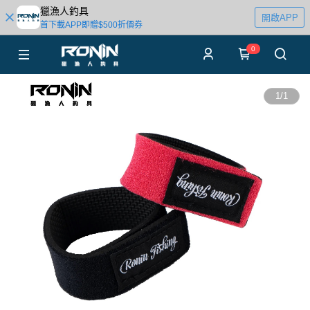
獵漁人釣具
開啟APP
首下載APP即贈$500折價券
0
1
/
1