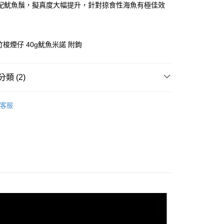
業銀行
彰化商業銀行
配魷魚鬚，擬真度大幅提升，針對掠食性海魚有極佳效
業儲蓄銀行
台北富邦商業銀行
華商業銀行
兆豐國際商業銀行
小企業銀行
台中商業銀行
台灣）商業銀行
華泰商業銀行
竹梭煙仔 40g魷魚米諾 附鉤
業銀行
遠東國際商業銀行
業銀行
永豐商業銀行
分期
業銀行
星展（台灣）商業銀行
類 (2)
際商業銀行
中國信託商業銀行
你分期使用說明】
天信用卡公司
享後付
手必購商品
路亞新手必購商品
由台灣大哥大提供，台灣大哥大用戶可立即使用無須另外申請。
客服
式選擇「大哥付你分期」，訂單成立後會自動跳轉到大哥付的交易
｜第六件免費
證手機門號後，選擇欲分期的期數、繳款截止日，確認付款後即
FTEE先享後付」】
。
先享後付是「在收到商品之後才付款」的支付方式。 讓您購物簡單
准額度、可分期數及費用金額請依後續交易確認頁面所載為準。
心！
立30分鐘內，如未前往確認交易或遇審核未通過，訂單將自動取
：不需註冊會員、不需綁卡、不需儲值。
「轉專審核」未通過狀況，表示未達大哥付你分期系統評分，恕
：只要手機號碼，簡訊認證，即可結帳。
評估內容。
：先確認商品／服務後，再付款。
式說明】
項不併入電信帳單，「大哥付你分期」於每月結算日後寄送繳費提
EE先享後付」結帳流程】
方式選擇「AFTEE先享後付」後，將跳轉至「AFTEE先享後
付款
訊連結打開帳單後，可選擇「超商條碼／台灣大直營門市／銀行轉
頁面，進行簡訊認證並確認金額後，即可完成結帳。
付／iPASS MONEY」等通路繳費。
0，滿NT$1,200(含以上)免運費
成立數日內，您將收到繳費通知簡訊。
費通知簡訊後14天內，點擊此簡訊中的連結，可透過四大超商