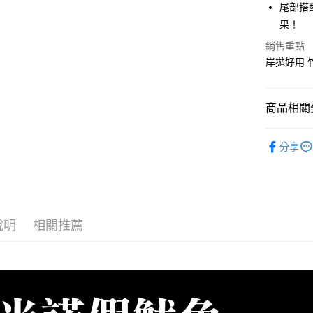
華南商
尾部搭
Apple Pay
上海商
果！
國泰世
街口支付
銷售重點
臺灣中
匯豐（
岸拋好用 
悠遊付
聯邦商
元大商
大哥付你
玉山商
商品相關分
相關說明
台新國
【大哥付
台灣樂
AFTEE先
首購、新
1.本服務
分享
2.付款方
相關說明
指定路亞
流程，驗
【關於「A
ATM付款
完成交易
AFTEE
3.實際核
便利好安
4.訂單成
貨到付款
１．簡單
消。如遇
２．便利
說明
相關推薦
無法說明
３．安心
【繳款方
運送方式
1.分期款
【「AFT
醒簡訊。
１．於結帳
全家取貨
2.透過簡
付」結帳
帳／街口支
每筆NT$6
２．訂單
３．收到繳