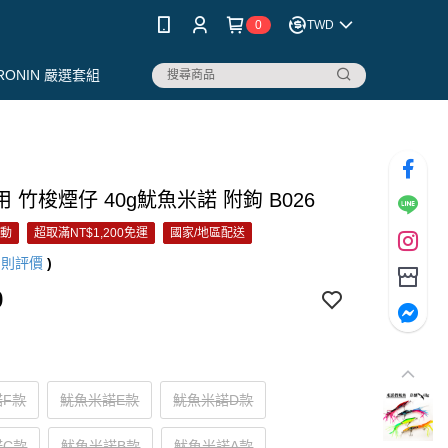
0
TWD
RONIN 嚴選套組
 竹梭煙仔 40g魷魚米諾 附鉤 B026
活動
超取滿NT$1,200免運
國家/地區配送
9
則評價
)
9
諾F款
魷魚米諾E款
魷魚米諾D款
諾C款
魷魚米諾B款
魷魚米諾A款