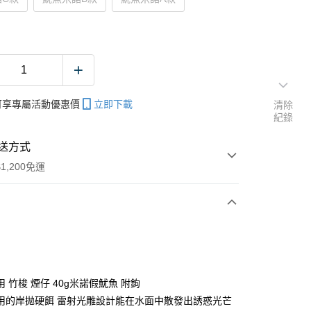
帳可享專屬活動優惠價
立即下載
清除
紀錄
送方式
1,200免運
次付款
期付款
0 利率 每期
NT$33
21家銀行
 竹梭 煙仔 40g米諾假魷魚 附鉤
庫商業銀行
第一商業銀行
用的岸拋硬餌 雷射光雕設計能在水面中散發出誘惑光芒
付款