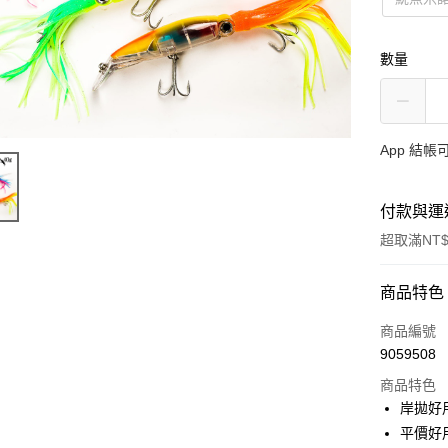
數量
App 結
付款與運
超取滿NT$
付款方式
商品特色
信用卡一
商品編號
9059508
信用卡分
商品特色
3 期 
岸拋好用
合作金
平價好
超商取貨