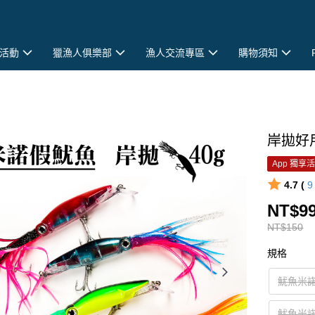
活動
獵漁人俱樂部
漁人交流專區
購物須知
岸拋好用
App 獨享
4.7 (
NT$9
NT$150
規格
魷魚米
魷魚米