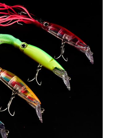
項】
網路銀行／等多元方式進行付款，方視為交易完成。
家取貨
係由「台灣大哥大股份有限公司」（以下簡稱本公司）所提供，讓
：結帳手續完成當下不需立刻繳費，但若您需要取消訂單，請聯
0，滿NT$1,200(含以上)免運費
易時，得透過本服務購買商品或服務，並由商店將買賣／分期付
的店家。未經商家同意取消之訂單仍視為有效，需透過AFTEE
金債權讓與本公司後，依約使用本公司帳單繳交帳款。
繳納相關費用。
付款
意付款使用「大哥付你分期」之契約關係目的，商店將以您的個人
否成功請以「AFTEE先享後付 」之結帳頁面顯示為準，若有關於
含姓名、電話或地址）提供予台灣大哥大進項蒐集、處理及利
功／繳費後需取消欲退款等相關疑問，請聯繫「AFTEE先享後
0，滿NT$1,200(含以上)免運費
公司與您本人進行分期帳單所需資料之確認、核對及更正。
援中心」
https://netprotections.freshdesk.com/support/home
戶服務條款，請詳閱以下連結：
https://oppay.tw/userRule
1取貨
項】
0，滿NT$1,200(含以上)免運費
恩沛科技股份有限公司提供之「AFTEE先享後付」服務完成之
依本服務之必要範圍內提供個人資料，並將交易相關給付款項請
（門市自取請勿下單，請聯繫客服）
讓予恩沛科技股份有限公司。
個人資料處理事宜，請瀏覽以下網址：
00，滿NT$2,000(含以上)免運費
ee.tw/terms/#terms3
年的使用者請事先徵得法定代理人或監護人之同意方可使用
宅配
E先享後付」，若未經同意申辦者引起之損失，本公司不負相關責
00，滿NT$2,000(含以上)免運費
AFTEE先享後付」時，將依據個別帳號之用戶狀況，依本公司
（門市自取請勿下單，請聯繫客服）
核予不同之上限額度；若仍有額度不足之情形，本公司將視審查
用戶進行身份認證。
00，滿NT$3,000(含以上)免運費
一人註冊多個帳號或使用他人資訊註冊。若發現惡意使用之情
科技股份有限公司將有權停止該用戶之使用額度並採取法律行
配送(**下單前請私訊客服確認實際運費(運費另
查看運費
得以成立**)