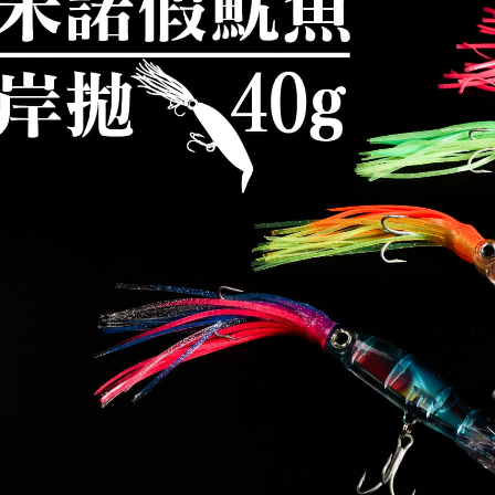
【注意事
／ATM／
付款後全
1.本服務
※ 請注意
每筆NT$6
用戶於交
絡購買商品
款買賣價
先享後付
7-11取貨
2.基於同
※ 交易是
資料（包
是否繳費成
每筆NT$6
用，由本
付客戶支
3.完整用
付款後7-1
【注意事
每筆NT$6
１．透過由
交易，需
一般宅配
求債權轉
２．關於
每筆NT$1
https://aft
３．未成
離島一般
「AFTE
每筆NT$2
任。
４．使用「
貨到付款
即時審查
結果請求
每筆NT$2
５．嚴禁
形，恩沛
國家/地區
動。
計)，訂單才