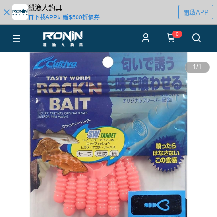
獵漁人釣具
開啟APP
首下載APP即贈$500折價券
0
1
/
1