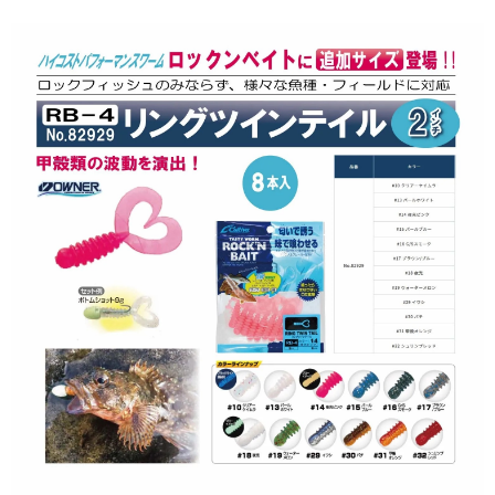
貨到付款
１．簡單：不需註冊會員、不需綁卡、不需儲值。
消。如遇「轉專審核」未通過狀況，表示未達大哥付你分期系統評分，恕無
２．便利：只要手機號碼，簡訊認證，即可結帳。
法說明評估內容。
３．安心：先確認商品／服務後，再付款。
【繳款方式說明】
運送方式
1.分期款項不併入電信帳單，「大哥付你分期」於每月結算日後寄送繳費提
【「AFTEE先享後付」結帳流程】
全家取貨付款
醒簡訊。
１．於結帳方式選擇「AFTEE先享後付」後，將跳轉至「AFTEE先享後付」
2.透過簡訊連結打開帳單後，可選擇「超商條碼／台灣大直營門市／銀行轉
每筆NT$60，滿NT$1,200(含以上)免運費
結帳頁面，進行簡訊認證並確認金額後，即可完成結帳。
帳／街口支付／iPASS MONEY」等通路繳費。
２．訂單成立數日內，您將收到繳費通知簡訊。
付款後全家取貨
３．收到繳費通知簡訊後14天內，點擊此簡訊中的連結，可透過四大超商／
【注意事項】
ATM／網路銀行／等多元方式進行付款，方視為交易完成。
每筆NT$60，滿NT$1,200(含以上)免運費
1.本服務係由「台灣大哥大股份有限公司」（以下簡稱本公司）所提供，讓
※ 請注意：結帳手續完成當下不需立刻繳費，但若您需要取消訂單，請聯絡
用戶於交易時，得透過本服務購買商品或服務，並由商店將買賣／分期付款
購買商品的店家。未經商家同意取消之訂單仍視為有效，需透過AFTEE先享
7-11取貨付款
買賣價金債權讓與本公司後，依約使用本公司帳單繳交帳款。
後付繳納相關費用。
2.基於同意付款使用「大哥付你分期」之契約關係目的，商店將以您的個人
每筆NT$60，滿NT$1,200(含以上)免運費
※ 交易是否成功請以「AFTEE先享後付 」之結帳頁面顯示為準，若有關於
資料（包含姓名、電話或地址）提供予台灣大哥大進項蒐集、處理及利用，
是否繳費成功／繳費後需取消欲退款等相關疑問，請聯繫「AFTEE先享後付
由本公司與您本人進行分期帳單所需資料之確認、核對及更正。
客戶支援中心」
https://netprotections.freshdesk.com/support/home
付款後7-11取貨
3.完整用戶服務條款，請詳閱以下連結：
https://oppay.tw/userRule
每筆NT$60，滿NT$1,200(含以上)免運費
【注意事項】
１．透過由恩沛科技股份有限公司提供之「AFTEE先享後付」服務完成之交
一般宅配（門市自取請勿下單，請聯繫客服）
易，需依本服務之必要範圍內提供個人資料，並將交易相關給付款項請求債
權轉讓予恩沛科技股份有限公司。
每筆NT$100，滿NT$2,000(含以上)免運費
２．關於個人資料處理事宜，請瀏覽以下網址：
https://aftee.tw/terms/#terms3
離島一般宅配
３．未成年的使用者請事先徵得法定代理人或監護人之同意方可使用
每筆NT$200，滿NT$2,000(含以上)免運費
「AFTEE先享後付」，若未經同意申辦者引起之損失，本公司不負相關責