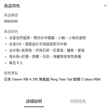
付款方式
商品特色
信用卡一次付款
商品編號
信用卡分期付款
9062045
3 期 0 利率 每期
NT$33
21家銀行
商品特色
合作金庫商業銀行
第一商業銀行
超商取貨付款
泳姿自然逼真，模仿水中蠕蟲、小蝦、小魚的姿態
華南商業銀行
彰化商業銀行
全長2吋，捲尾設計平拖跳底即可中魚
Apple Pay
上海商業儲蓄銀行
台北富邦商業銀行
國泰世華商業銀行
兆豐國際商業銀行
淡水魚>吳郭魚、珍珠石斑、紅魔鬼、鱸魚、雷強
街口支付
臺灣中小企業銀行
台中商業銀行
海水魚>紅槽、黑鯛、石斑、海鱸等掠食性魚種
匯豐（台灣）商業銀行
華泰商業銀行
每包８入
悠遊付
聯邦商業銀行
遠東國際商業銀行
元大商業銀行
永豐商業銀行
大哥付你分期
銷售重點
玉山商業銀行
星展（台灣）商業銀行
相關說明
日本 Owner RB-4 2吋 捲尾蛆 Ring Twin Tail 歐娜 C'ultiva RB4
台新國際商業銀行
中國信託商業銀行
【大哥付你分期使用說明】
台灣樂天信用卡公司
AFTEE先享後付
1.本服務由台灣大哥大提供，台灣大哥大用戶可立即使用無須另外申請。
2.付款方式選擇「大哥付你分期」，訂單成立後會自動跳轉到大哥付的交易
相關說明
流程，驗證手機門號後，選擇欲分期的期數、繳款截止日，確認付款後即完
【關於「AFTEE先享後付」】
詳細說明
相關推薦
成交易。
ATM付款
AFTEE先享後付是「在收到商品之後才付款」的支付方式。 讓您購物簡單
3.實際核准額度、可分期數及費用金額請依後續交易確認頁面所載為準。
便利好安心！
4.訂單成立30分鐘內，如未前往確認交易或遇審核未通過，訂單將自動取