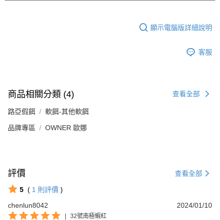
顯示電腦版詳細說明
客服
商品相關分類 (4)
查看全部
路亞假餌
軟餌-其他軟餌
品牌專區
OWNER 歐娜
評價
查看全部
5
(
1
則評價
)
chenlun8042
2024/01/10
|
32號南極蝦紅