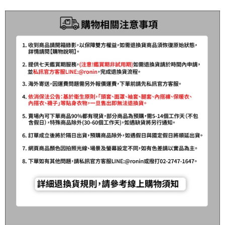
任。
貨到付款（門市自取請勿下單，請聯繫客服）
４．使用「AFTEE先享後付」時，將依據個別帳號之用戶狀況，依本公司即
時審查核予不同之上限額度；若仍有額度不足之情形，本公司將視審查結果
每筆NT$200，滿NT$3,000(含以上)免運費
請求用戶進行身份認證。
５．嚴禁一人註冊多個帳號或使用他人資訊註冊。若發現惡意使用之情形，
恩沛科技股份有限公司將有權停止該用戶之使用額度並採取法律行動。