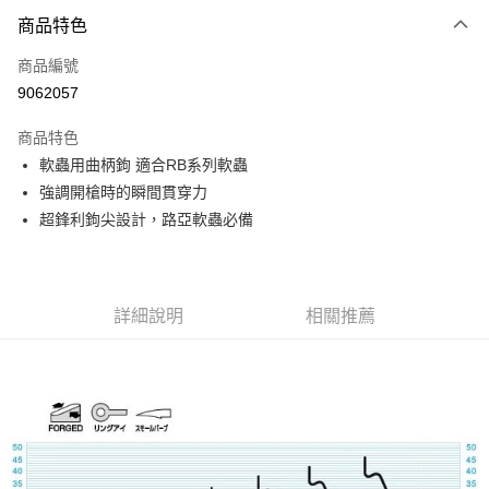
付款方式
商品特色
信用卡一次付款
商品編號
信用卡分期付款
9062057
3 期 0 利率 每期
NT$26
21家銀行
商品特色
合作金庫商業銀行
第一商業銀行
超商取貨付款
軟蟲用曲柄鉤 適合RB系列軟蟲
華南商業銀行
彰化商業銀行
強調開槍時的瞬間貫穿力
Apple Pay
上海商業儲蓄銀行
台北富邦商業銀行
國泰世華商業銀行
兆豐國際商業銀行
超鋒利鉤尖設計，路亞軟蟲必備
街口支付
臺灣中小企業銀行
台中商業銀行
匯豐（台灣）商業銀行
華泰商業銀行
悠遊付
聯邦商業銀行
遠東國際商業銀行
元大商業銀行
永豐商業銀行
詳細說明
相關推薦
大哥付你分期
玉山商業銀行
星展（台灣）商業銀行
相關說明
台新國際商業銀行
中國信託商業銀行
【大哥付你分期使用說明】
台灣樂天信用卡公司
AFTEE先享後付
1.本服務由台灣大哥大提供，台灣大哥大用戶可立即使用無須另外申請。
2.付款方式選擇「大哥付你分期」，訂單成立後會自動跳轉到大哥付的交易
相關說明
流程，驗證手機門號後，選擇欲分期的期數、繳款截止日，確認付款後即完
【關於「AFTEE先享後付」】
成交易。
ATM付款
AFTEE先享後付是「在收到商品之後才付款」的支付方式。 讓您購物簡單
3.實際核准額度、可分期數及費用金額請依後續交易確認頁面所載為準。
便利好安心！
4.訂單成立30分鐘內，如未前往確認交易或遇審核未通過，訂單將自動取