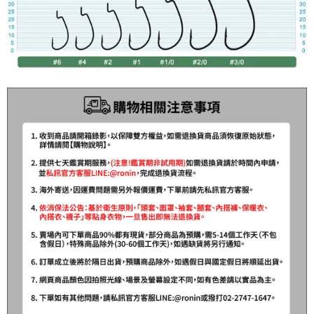
貨到付款
１．簡單：不需註冊會員、不需綁卡、不需儲值。
消。如遇「轉專審核」未通過狀況，表示未達大哥付你分期系統評分，恕無
２．便利：只要手機號碼，簡訊認證，即可結帳。
法說明評估內容。
３．安心：先確認商品／服務後，再付款。
【繳款方式說明】
運送方式
1.分期款項不併入電信帳單，「大哥付你分期」於每月結算日後寄送繳費提
【「AFTEE先享後付」結帳流程】
全家取貨付款
醒簡訊。
１．於結帳方式選擇「AFTEE先享後付」後，將跳轉至「AFTEE先享後付」
2.透過簡訊連結打開帳單後，可選擇「超商條碼／台灣大直營門市／銀行轉
每筆NT$60，滿NT$1,200(含以上)免運費
結帳頁面，進行簡訊認證並確認金額後，即可完成結帳。
帳／街口支付／iPASS MONEY」等通路繳費。
２．訂單成立數日內，您將收到繳費通知簡訊。
付款後全家取貨
３．收到繳費通知簡訊後14天內，點擊此簡訊中的連結，可透過四大超商／
【注意事項】
ATM／網路銀行／等多元方式進行付款，方視為交易完成。
每筆NT$60，滿NT$1,200(含以上)免運費
1.本服務係由「台灣大哥大股份有限公司」（以下簡稱本公司）所提供，讓
※ 請注意：結帳手續完成當下不需立刻繳費，但若您需要取消訂單，請聯絡
用戶於交易時，得透過本服務購買商品或服務，並由商店將買賣／分期付款
購買商品的店家。未經商家同意取消之訂單仍視為有效，需透過AFTEE先享
7-11取貨付款
買賣價金債權讓與本公司後，依約使用本公司帳單繳交帳款。
後付繳納相關費用。
2.基於同意付款使用「大哥付你分期」之契約關係目的，商店將以您的個人
每筆NT$60，滿NT$1,200(含以上)免運費
※ 交易是否成功請以「AFTEE先享後付 」之結帳頁面顯示為準，若有關於
資料（包含姓名、電話或地址）提供予台灣大哥大進項蒐集、處理及利用，
是否繳費成功／繳費後需取消欲退款等相關疑問，請聯繫「AFTEE先享後付
由本公司與您本人進行分期帳單所需資料之確認、核對及更正。
客戶支援中心」
https://netprotections.freshdesk.com/support/home
付款後7-11取貨
3.完整用戶服務條款，請詳閱以下連結：
https://oppay.tw/userRule
每筆NT$60，滿NT$1,200(含以上)免運費
【注意事項】
１．透過由恩沛科技股份有限公司提供之「AFTEE先享後付」服務完成之交
一般宅配（門市自取請勿下單，請聯繫客服）
易，需依本服務之必要範圍內提供個人資料，並將交易相關給付款項請求債
權轉讓予恩沛科技股份有限公司。
每筆NT$100，滿NT$2,000(含以上)免運費
２．關於個人資料處理事宜，請瀏覽以下網址：
https://aftee.tw/terms/#terms3
離島一般宅配
３．未成年的使用者請事先徵得法定代理人或監護人之同意方可使用
每筆NT$200，滿NT$2,000(含以上)免運費
「AFTEE先享後付」，若未經同意申辦者引起之損失，本公司不負相關責