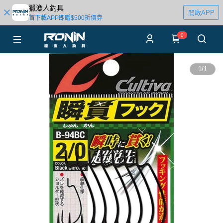
獵漁人釣具
開啟APP
首下載APP即贈$500折價券
0
1
/
1