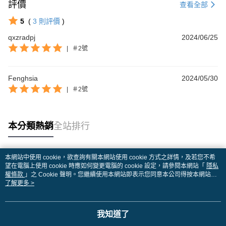
評價
查看全部
5
(
3
則評價
)
qxzradpj
2024/06/25
|
＃2號
Fenghsia
2024/05/30
|
＃2號
本分類熱銷
全站排行
本網站中使用 cookie，欲查詢有關本網站使用 cookie 方式之詳情，及若您不希
熱門標籤
望在電腦上使用 cookie 時應如何變更電腦的 cookie 設定，請參閱本網站「
隱私
權條款
」之 Cookie 聲明。您繼續使用本網站即表示您同意本公司得按本網站使
用條款之 Cookie 聲明使用 cookie。
了解更多 >
我知道了