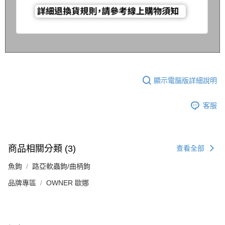
任。
貨到付款（門市自取請勿下單，請聯繫客服）
４．使用「AFTEE先享後付」時，將依據個別帳號之用戶狀況，依本公司即
時審查核予不同之上限額度；若仍有額度不足之情形，本公司將視審查結果
每筆NT$200，滿NT$3,000(含以上)免運費
請求用戶進行身份認證。
５．嚴禁一人註冊多個帳號或使用他人資訊註冊。若發現惡意使用之情形，
國家/地區配送(**下單前請私訊客服確認實際運費(運費另
查看運費
恩沛科技股份有限公司將有權停止該用戶之使用額度並採取法律行動。
計)，訂單才得以成立**)
顯示電腦版詳細說明
客服
商品相關分類 (3)
查看全部
魚鉤
路亞軟蟲鉤/曲柄鉤
品牌專區
OWNER 歐娜