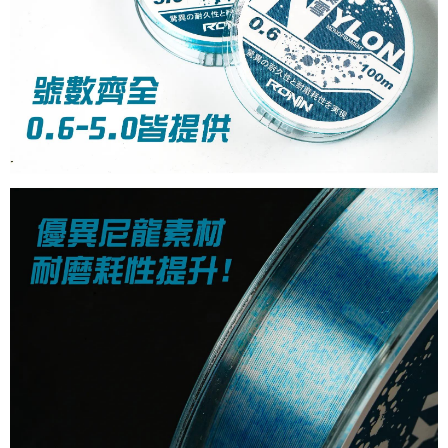
貨到付款（門市自取請勿下單，請聯繫客服）
４．使用「AFTEE先享後付」時，將依據個別帳號之用戶狀況，依本公司即
時審查核予不同之上限額度；若仍有額度不足之情形，本公司將視審查結果
每筆NT$200，滿NT$3,000(含以上)免運費
請求用戶進行身份認證。
５．嚴禁一人註冊多個帳號或使用他人資訊註冊。若發現惡意使用之情形，
國家/地區配送(**下單前請私訊客服確認實際運費(運費另
查看運費
恩沛科技股份有限公司將有權停止該用戶之使用額度並採取法律行動。
計)，訂單才得以成立**)