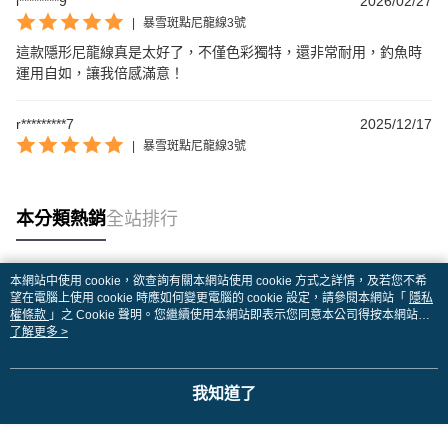
l********9
2026/02/27
|
暴雪斑點尼龍線3號
這款隱形尼龍線真是太好了，不僅色彩獨特，還非常耐用，釣魚時
運用自如，讓我倍感滿意！
r*********7
2025/12/17
|
暴雪斑點尼龍線3號
本分類熱銷
全站排行
本網站中使用 cookie，欲查詢有關本網站使用 cookie 方式之詳情，及若您不希
熱門標籤
望在電腦上使用 cookie 時應如何變更電腦的 cookie 設定，請參閱本網站「
隱私
權條款
」之 Cookie 聲明。您繼續使用本網站即表示您同意本公司得按本網站使
用條款之 Cookie 聲明使用 cookie。
了解更多 >
我知道了