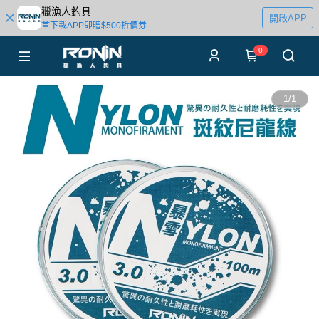
獵漁人釣具
開啟APP
首下載APP即贈$500折價券
0
1
/
1