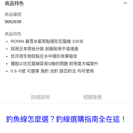
商品特色
信用卡一次付款
商品編號
信用卡分期付款
9062638
3 期 0 利率 每期
NT$33
21家銀行
商品特色
合作金庫商業銀行
第一商業銀行
超商取貨付款
RONIN 暴雪水藍斑點隱形尼龍線 100米
華南商業銀行
彰化商業銀行
採用日本原絲分裝 耐磨耐用不易捲曲
Apple Pay
上海商業儲蓄銀行
台北富邦商業銀行
國泰世華商業銀行
兆豐國際商業銀行
仿浮游生物斑點在水中隱形效果極佳
街口支付
臺灣中小企業銀行
台中商業銀行
擺脫以往尼龍線容易Q線的問題 耐用度大幅提升
匯豐（台灣）商業銀行
華泰商業銀行
0.6~5號 可選擇 海釣 池釣 路亞釣法 均可使用
悠遊付
聯邦商業銀行
遠東國際商業銀行
元大商業銀行
永豐商業銀行
大哥付你分期
玉山商業銀行
星展（台灣）商業銀行
相關說明
台新國際商業銀行
中國信託商業銀行
【大哥付你分期使用說明】
詳細說明
相關推薦
台灣樂天信用卡公司
AFTEE先享後付
1.本服務由台灣大哥大提供，台灣大哥大用戶可立即使用無須另外申請。
2.付款方式選擇「大哥付你分期」，訂單成立後會自動跳轉到大哥付的交易
相關說明
流程，驗證手機門號後，選擇欲分期的期數、繳款截止日，確認付款後即完
【關於「AFTEE先享後付」】
釣魚線怎麼選？釣線選購指南全在這！
成交易。
ATM付款
AFTEE先享後付是「在收到商品之後才付款」的支付方式。 讓您購物簡單
3.實際核准額度、可分期數及費用金額請依後續交易確認頁面所載為準。
便利好安心！
4.訂單成立30分鐘內，如未前往確認交易或遇審核未通過，訂單將自動取
貨到付款
１．簡單：不需註冊會員、不需綁卡、不需儲值。