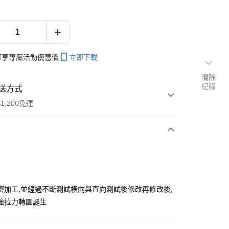
帳可享專屬活動優惠價
立即下載
清除
紀錄
送方式
1,200免運
次付款
期付款
0 利率 每期
NT$66
21家銀行
密加工,並經過不斷測試橫向與直向測試後修改再修改後,
庫商業銀行
第一商業銀行
強拉力轉圜誕生
付款
業銀行
彰化商業銀行
業儲蓄銀行
台北富邦商業銀行