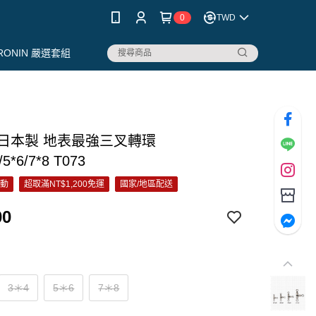
0
TWD
RONIN 嚴選套組
x 日本製 地表最強三叉轉環
/5*6/7*8 T073
活動
超取滿NT$1,200免運
國家/地區配送
00
3＊4
5＊6
7＊8