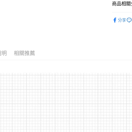
國泰世
商品相關分
街口支付
臺灣中
匯豐（
裝備/配件
悠遊付
分享
聯邦商
品牌專區
元大商
大哥付你
玉山商
相關說明
台新國
【大哥付
台灣樂
AFTEE先
1.本服務
2.付款方
說明
相關推薦
相關說明
流程，驗
【關於「A
ATM付款
完成交易
AFTEE
3.實際核
便利好安
4.訂單成
貨到付款
１．簡單
消。如遇
２．便利
無法說明
３．安心
【繳款方
運送方式
1.分期款
【「AFT
醒簡訊。
１．於結帳
全家取貨
2.透過簡
付」結帳
帳／街口支
每筆NT$6
２．訂單
３．收到繳
【注意事
／ATM／
付款後全
1.本服務
※ 請注意
每筆NT$6
用戶於交