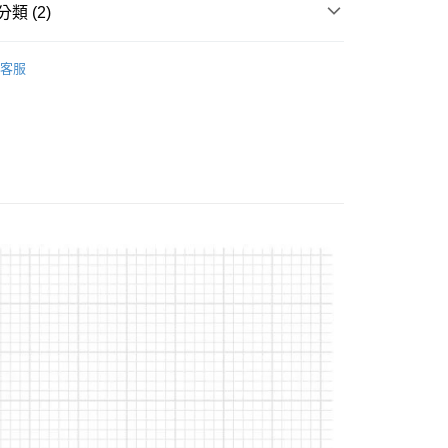
華商業銀行
兆豐國際商業銀行
類 (2)
小企業銀行
台中商業銀行
台灣）商業銀行
華泰商業銀行
轉環/別針/鉛/天平
客服
業銀行
遠東國際商業銀行
WEFOX 鉅灣
業銀行
永豐商業銀行
分期
業銀行
星展（台灣）商業銀行
際商業銀行
中國信託商業銀行
你分期使用說明】
天信用卡公司
享後付
由台灣大哥大提供，台灣大哥大用戶可立即使用無須另外申請。
式選擇「大哥付你分期」，訂單成立後會自動跳轉到大哥付的交易
證手機門號後，選擇欲分期的期數、繳款截止日，確認付款後即
FTEE先享後付」】
。
先享後付是「在收到商品之後才付款」的支付方式。 讓您購物簡單
准額度、可分期數及費用金額請依後續交易確認頁面所載為準。
心！
立30分鐘內，如未前往確認交易或遇審核未通過，訂單將自動取
：不需註冊會員、不需綁卡、不需儲值。
「轉專審核」未通過狀況，表示未達大哥付你分期系統評分，恕
：只要手機號碼，簡訊認證，即可結帳。
評估內容。
：先確認商品／服務後，再付款。
式說明】
項不併入電信帳單，「大哥付你分期」於每月結算日後寄送繳費提
EE先享後付」結帳流程】
方式選擇「AFTEE先享後付」後，將跳轉至「AFTEE先享後
付款
訊連結打開帳單後，可選擇「超商條碼／台灣大直營門市／銀行轉
頁面，進行簡訊認證並確認金額後，即可完成結帳。
付／iPASS MONEY」等通路繳費。
0，滿NT$1,200(含以上)免運費
成立數日內，您將收到繳費通知簡訊。
費通知簡訊後14天內，點擊此簡訊中的連結，可透過四大超商
項】
網路銀行／等多元方式進行付款，方視為交易完成。
家取貨
係由「台灣大哥大股份有限公司」（以下簡稱本公司）所提供，讓
：結帳手續完成當下不需立刻繳費，但若您需要取消訂單，請聯
0，滿NT$1,200(含以上)免運費
易時，得透過本服務購買商品或服務，並由商店將買賣／分期付