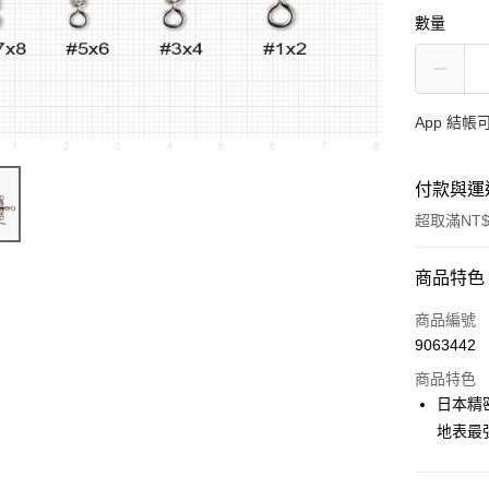
數量
App 結
付款與運
超取滿NT$
付款方式
商品特色
信用卡一
商品編號
9063442
信用卡分
商品特色
3 期 
日本精
合作金
地表最
超商取貨
華南商
Apple Pay
上海商