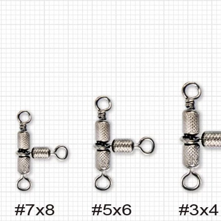
絡購買商品
款買賣價
先享後付
7-11取貨
2.基於同
※ 交易是
資料（包
是否繳費成
每筆NT$6
用，由本
付客戶支
3.完整用
付款後7-1
【注意事
每筆NT$6
１．透過由
交易，需
一般宅配
求債權轉
２．關於
每筆NT$1
https://aft
３．未成
離島一般
「AFTE
每筆NT$2
任。
４．使用「
貨到付款
即時審查
結果請求
每筆NT$2
５．嚴禁
形，恩沛
國家/地區
動。
計)，訂單才