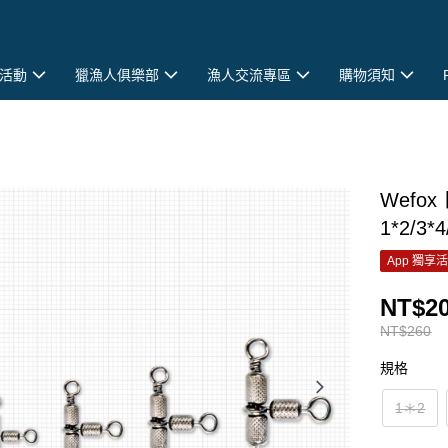
活動
獵漁人俱樂部
漁人交流專區
購物須知
Wefo
1*2/3*4
App 獨享
NT$2
NT$260
規格
1＊2