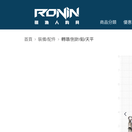
商品分類
優惠
首頁
裝備/配件
轉環/別針/鉛/天平