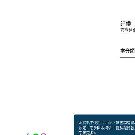
評價
喜歡這
本分類
本網站中使用 cookie，欲查詢有關
設定，請參閱本網站「
隱私權條款
使用 cookie。
了解更多 >