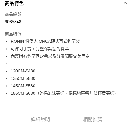
商品特色
信用卡一次付款
商品編號
信用卡分期付款
9065848
3 期 0 利率 每期
NT$160
21家銀行
商品特色
合作金庫商業銀行
第一商業銀行
Apple Pay
RONIN 獵漁人 ORCA硬式直式釣竿袋
華南商業銀行
彰化商業銀行
可背可手提，完整保護您的愛竿
街口支付
上海商業儲蓄銀行
台北富邦商業銀行
國泰世華商業銀行
兆豐國際商業銀行
內裏附有釣竿固定帶以及分層隔層完美固定
悠遊付
臺灣中小企業銀行
台中商業銀行
匯豐（台灣）商業銀行
華泰商業銀行
120CM-$480
大哥付你分期
聯邦商業銀行
遠東國際商業銀行
135CM-$530
相關說明
元大商業銀行
永豐商業銀行
【大哥付你分期使用說明】
145CM-$580
玉山商業銀行
星展（台灣）商業銀行
AFTEE先享後付
1.本服務由台灣大哥大提供，台灣大哥大用戶可立即使用無須另外申請。
155CM-$630（外島無法寄送、偏遠地區需加價運費寄送）
台新國際商業銀行
中國信託商業銀行
2.付款方式選擇「大哥付你分期」，訂單成立後會自動跳轉到大哥付的交易
相關說明
台灣樂天信用卡公司
流程，驗證手機門號後，選擇欲分期的期數、繳款截止日，確認付款後即完
【關於「AFTEE先享後付」】
成交易。
ATM付款
AFTEE先享後付是「在收到商品之後才付款」的支付方式。 讓您購物簡單
3.實際核准額度、可分期數及費用金額請依後續交易確認頁面所載為準。
便利好安心！
4.訂單成立30分鐘內，如未前往確認交易或遇審核未通過，訂單將自動取
貨到付款
詳細說明
相關推薦
１．簡單：不需註冊會員、不需綁卡、不需儲值。
消。如遇「轉專審核」未通過狀況，表示未達大哥付你分期系統評分，恕無
２．便利：只要手機號碼，簡訊認證，即可結帳。
法說明評估內容。
３．安心：先確認商品／服務後，再付款。