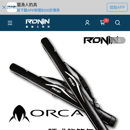
獵漁人釣具
開啟APP
首下載APP即贈$500折價券
0
1
/
1