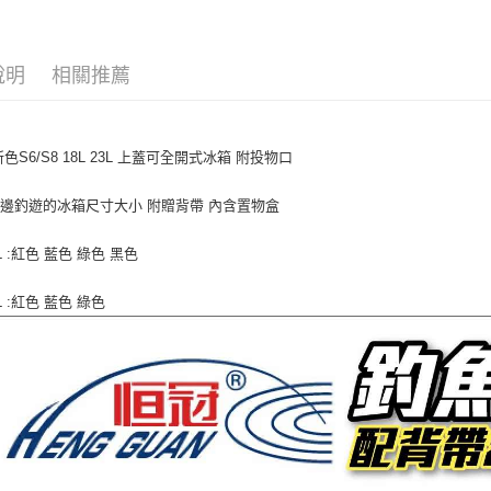
【注意事
／ATM／
大型宅配
1.本服務
※ 請注意
每筆NT$1
用戶於交
絡購買商品
說明
相關推薦
款買賣價
先享後付
離島一般
2.基於同
※ 交易是
資料（包
是否繳費成
每筆NT$2
用，由本
付客戶支
3.完整用
色S6/S8 18L 23L 上蓋可全開式冰箱 附投物口
貨到付款
【注意事
每筆NT$2
１．透過由
邊釣遊的冰箱尺寸大小 附贈背帶 內含置物盒
交易，需
求債權轉
8L :紅色 藍色 綠色 黑色
２．關於
https://aft
３．未成
3L :紅色 藍色 綠色
「AFTE
任。
４．使用「
即時審查
結果請求
５．嚴禁
形，恩沛
動。