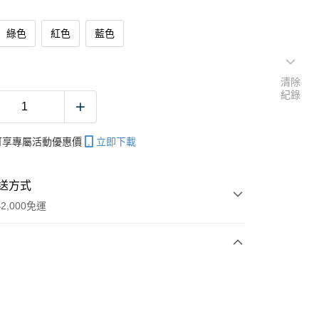
綠色
紅色
藍色
清除
紀錄
帳可享專屬活動優惠價
立即下載
送方式
2,000免運
次付款
期付款
0 利率 每期
NT$600
21家銀行