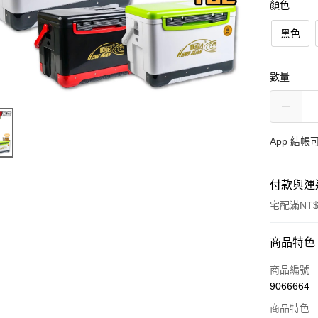
顏色
黑色
數量
App 結
付款與運
宅配滿NT$
付款方式
商品特色
信用卡一
商品編號
9066664
信用卡分
商品特色
3 期 