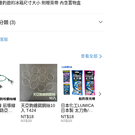
邊釣遊的冰箱尺寸大小 附贈背帶 內含置物盒
庫商業銀行
第一商業銀行
業銀行
彰化商業銀行
業儲蓄銀行
台北富邦商業銀行
類 (3)
華商業銀行
兆豐國際商業銀行
冰箱
小企業銀行
台中商業銀行
客服
台灣）商業銀行
華泰商業銀行
專區
船釣透抽裝備指南
分期
業銀行
遠東國際商業銀行
業銀行
永豐商業銀行
專區
船釣小搞搞裝備指南
查看全部
你分期使用說明】
業銀行
星展（台灣）商業銀行
享後付
由台灣大哥大提供，台灣大哥大用戶可立即使用無須另外申請。
際商業銀行
中國信託商業銀行
式選擇「大哥付你分期」，訂單成立後會自動跳轉到大哥付的交易
天信用卡公司
證手機門號後，選擇欲分期的期數、繳款截止日，確認付款後即
FTEE先享後付」】
。
先享後付是「在收到商品之後才付款」的支付方式。 讓您購物簡單
准額度、可分期數及費用金額請依後續交易確認頁面所載為準。
心！
立30分鐘內，如未前往確認交易或遇審核未通過，訂單將自動取
：不需註冊會員、不需綁卡、不需儲值。
「轉專審核」未通過狀況，表示未達大哥付你分期系統評分，恕
：只要手機號碼，簡訊認證，即可結帳。
評估內容。
：先確認商品／服務後，再付款。
 前導線
天亞鉤纏餌鋼絲10
日本化工LUMICA
船釣強力三角天秤
式說明】
 路亞鋼
入 T424
日本製 太刀魚/透
三角天平 人字天
項不併入電信帳單，「大哥付你分期」於每月結算日後寄送繳費提
EE先享後付」結帳流程】
小搞搞必
抽 藍/粉紅 50/75
人字天秤 不銹鋼
NT$18
NT$18
NT$72
方式選擇「AFTEE先享後付」後，將跳轉至「AFTEE先享後
五入）
夜光棒 T581
材 白帶 赤宗 大目
（門市自取請勿下單，請聯繫客服）
NT$20
NT$20
NT$80
訊連結打開帳單後，可選擇「超商條碼／台灣大直營門市／銀行轉
頁面，進行簡訊認證並確認金額後，即可完成結帳。
石斑 尾長 馬頭 深
付／iPASS MONEY」等通路繳費。
00，滿NT$2,000(含以上)免運費
成立數日內，您將收到繳費通知簡訊。
海船釣必備 T413
費通知簡訊後14天內，點擊此簡訊中的連結，可透過四大超商