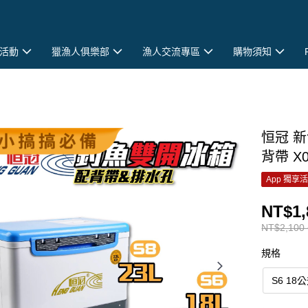
活動
獵漁人俱樂部
漁人交流專區
購物須知
恒冠 新
背帶 X0
App 獨享
NT$1,
NT$2,100 
規格
S6 18