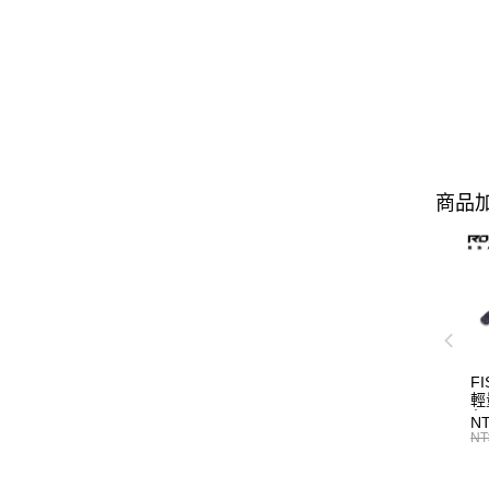
商品加
FI
輕
魚
NT
單
NT