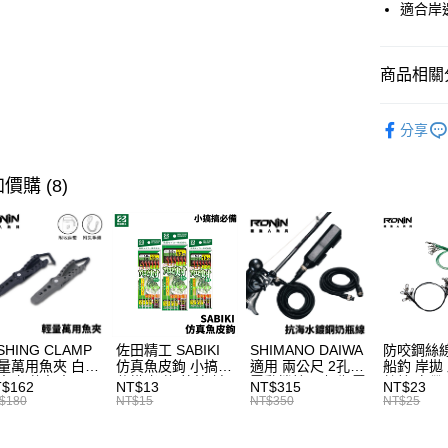
適合岸
合作金
Apple Pay
華南商
街口支付
上海商
商品相關分
國泰世
悠遊付
裝備/配件
臺灣中
分享
匯豐（
主題釣法
大哥付你
聯邦商
相關說明
元大商
主題釣法
價購 (8)
【大哥付
玉山商
AFTEE先
1.本服務
台新國
2.付款方
相關說明
台灣樂
流程，驗
【關於「A
ATM付款
完成交易
AFTEE
3.實際核
便利好安
4.訂單成
貨到付款
１．簡單
消。如遇
２．便利
無法說明
３．安心
SHING CLAMP
佐田精工 SABIKI
SHIMANO DAIWA
防咬鋼絲線
【繳款方
運送方式
量萬用魚夾 白帶
仿真魚皮鉤 小搞搞
適用 兩公尺 2孔
船釣 岸拋
1.分期款
【「AFT
夾 船釣魚夾 可
仕掛 船釣 竹筴 鯖
電動捲線器 奶瓶電
絲線 白帶
$162
NT$13
NT$315
NT$23
醒簡訊。
１．於結帳
手操作 T1090
魚 H375
源線 奶瓶延長線
備 （每包
一般宅配
$180
NT$15
NT$350
NT$25
2.透過簡
付」結帳
T998
T400
帳／街口支
每筆NT$1
２．訂單
３．收到繳