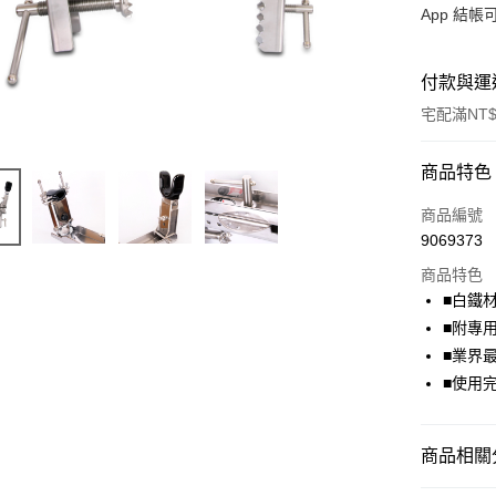
App 結
付款與運
宅配滿NT$
付款方式
商品特色
信用卡一
商品編號
9069373
信用卡分
商品特色
3 期 
■白鐵
合作金
■附專
Apple Pay
華南商
■業界
街口支付
上海商
■使用
國泰世
悠遊付
臺灣中
匯豐（
大哥付你
商品相關分
聯邦商
相關說明
元大商