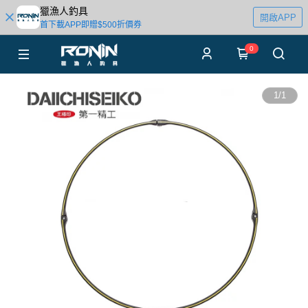
獵漁人釣具
開啟APP
首下載APP即贈$500折價券
0
1
/
1