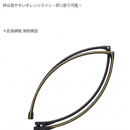
請求用戶進行身份認證。
枠は見やすいオレンジライン、四つ折り可能。
５．嚴禁一人註冊多個帳號或使用他人資訊註冊。若發現惡意使用之情形，
恩沛科技股份有限公司將有權停止該用戶之使用額度並採取法律行動。
＊此為網框 無附網目