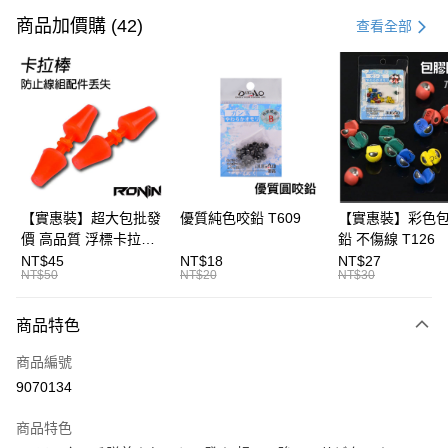
信用卡一次付款
商品加價購 (42)
查看全部
信用卡分期付款
3 期 0 利率 每期
NT$206
21家銀行
合作金庫商業銀行
第一商業銀行
Apple Pay
華南商業銀行
彰化商業銀行
街口支付
上海商業儲蓄銀行
台北富邦商業銀行
國泰世華商業銀行
兆豐國際商業銀行
悠遊付
臺灣中小企業銀行
台中商業銀行
【實惠裝】超大包批發
優質純色咬鉛 T609
【實惠裝】彩色
匯豐（台灣）商業銀行
華泰商業銀行
價 高品質 浮標卡拉棒
鉛 不傷線 T126
大哥付你分期
聯邦商業銀行
遠東國際商業銀行
20入 T086
NT$45
NT$18
NT$27
相關說明
元大商業銀行
永豐商業銀行
NT$50
NT$20
NT$30
【大哥付你分期使用說明】
玉山商業銀行
星展（台灣）商業銀行
AFTEE先享後付
1.本服務由台灣大哥大提供，台灣大哥大用戶可立即使用無須另外申請。
台新國際商業銀行
中國信託商業銀行
商品特色
2.付款方式選擇「大哥付你分期」，訂單成立後會自動跳轉到大哥付的交易
相關說明
台灣樂天信用卡公司
流程，驗證手機門號後，選擇欲分期的期數、繳款截止日，確認付款後即完
【關於「AFTEE先享後付」】
成交易。
商品編號
ATM付款
AFTEE先享後付是「在收到商品之後才付款」的支付方式。 讓您購物簡單
3.實際核准額度、可分期數及費用金額請依後續交易確認頁面所載為準。
9070134
便利好安心！
4.訂單成立30分鐘內，如未前往確認交易或遇審核未通過，訂單將自動取
貨到付款
１．簡單：不需註冊會員、不需綁卡、不需儲值。
消。如遇「轉專審核」未通過狀況，表示未達大哥付你分期系統評分，恕無
２．便利：只要手機號碼，簡訊認證，即可結帳。
商品特色
法說明評估內容。
３．安心：先確認商品／服務後，再付款。