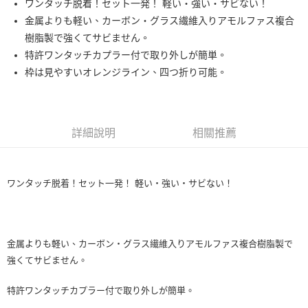
【繳款方式說明】
運送方式
ワンタッチ脱着！セット一発！ 軽い・強い・サビない！
1.分期款項不併入電信帳單，「大哥付你分期」於每月結算日後寄送繳費提
【「AFTEE先享後付」結帳流程】
金属よりも軽い、カーボン・グラス繊維入りアモルファス複合
一般宅配（門市自取請勿下單，請聯繫客服）
醒簡訊。
１．於結帳方式選擇「AFTEE先享後付」後，將跳轉至「AFTEE先享後付」
樹脂製で強くてサビません。
2.透過簡訊連結打開帳單後，可選擇「超商條碼／台灣大直營門市／銀行轉
每筆NT$100，滿NT$2,000(含以上)免運費
結帳頁面，進行簡訊認證並確認金額後，即可完成結帳。
帳／街口支付／iPASS MONEY」等通路繳費。
特許ワンタッチカプラー付で取り外しが簡単。
２．訂單成立數日內，您將收到繳費通知簡訊。
離島一般宅配
３．收到繳費通知簡訊後14天內，點擊此簡訊中的連結，可透過四大超商／
枠は見やすいオレンジライン、四つ折り可能。
【注意事項】
ATM／網路銀行／等多元方式進行付款，方視為交易完成。
每筆NT$200，滿NT$2,000(含以上)免運費
1.本服務係由「台灣大哥大股份有限公司」（以下簡稱本公司）所提供，讓
※ 請注意：結帳手續完成當下不需立刻繳費，但若您需要取消訂單，請聯絡
用戶於交易時，得透過本服務購買商品或服務，並由商店將買賣／分期付款
購買商品的店家。未經商家同意取消之訂單仍視為有效，需透過AFTEE先享
貨到付款（門市自取請勿下單，請聯繫客服）
買賣價金債權讓與本公司後，依約使用本公司帳單繳交帳款。
後付繳納相關費用。
2.基於同意付款使用「大哥付你分期」之契約關係目的，商店將以您的個人
每筆NT$200，滿NT$3,000(含以上)免運費
※ 交易是否成功請以「AFTEE先享後付 」之結帳頁面顯示為準，若有關於
詳細說明
相關推薦
資料（包含姓名、電話或地址）提供予台灣大哥大進項蒐集、處理及利用，
是否繳費成功／繳費後需取消欲退款等相關疑問，請聯繫「AFTEE先享後付
由本公司與您本人進行分期帳單所需資料之確認、核對及更正。
客戶支援中心」
https://netprotections.freshdesk.com/support/home
國家/地區配送(**下單前請私訊客服確認實際運費(運費另
查看運費
3.完整用戶服務條款，請詳閱以下連結：
https://oppay.tw/userRule
計)，訂單才得以成立**)
【注意事項】
ワンタッチ脱着！セット一発！ 軽い・強い・サビない！
１．透過由恩沛科技股份有限公司提供之「AFTEE先享後付」服務完成之交
易，需依本服務之必要範圍內提供個人資料，並將交易相關給付款項請求債
權轉讓予恩沛科技股份有限公司。
２．關於個人資料處理事宜，請瀏覽以下網址：
https://aftee.tw/terms/#terms3
金属よりも軽い、カーボン・グラス繊維入りアモルファス複合樹脂製で
３．未成年的使用者請事先徵得法定代理人或監護人之同意方可使用
強くてサビません。
「AFTEE先享後付」，若未經同意申辦者引起之損失，本公司不負相關責
任。
特許ワンタッチカプラー付で取り外しが簡単。
４．使用「AFTEE先享後付」時，將依據個別帳號之用戶狀況，依本公司即
時審查核予不同之上限額度；若仍有額度不足之情形，本公司將視審查結果