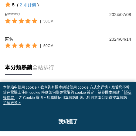
5
(
2
則評價
)
h*******7
2024/07/08
|
50CM
匿名
2024/04/14
|
50CM
本分類熱銷
全站排行
本網站中使用 cookie，欲查詢有關本網站使用 cookie 方式之詳情，及若您不希
熱門標籤
望在電腦上使用 cookie 時應如何變更電腦的 cookie 設定，請參閱本網站「
隱私
權條款
」之 Cookie 聲明。您繼續使用本網站即表示您同意本公司得按本網站使
用條款之 Cookie 聲明使用 cookie。
了解更多 >
我知道了