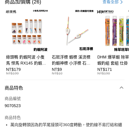
信用卡一次付款
商品加價購 (26)
查看全部
信用卡分期付款
3 期 0 利率 每期
NT$13
21家銀行
合作金庫商業銀行
第一商業銀行
超商取貨付款
華南商業銀行
彰化商業銀行
Apple Pay
上海商業儲蓄銀行
台北富邦商業銀行
國泰世華商業銀行
兆豐國際商業銀行
街口支付
臺灣中小企業銀行
台中商業銀行
綠頭鴨 釣蝦阿波 小隻
石斑浮標 蝦標 溪流標
DHM 爆草蝦 除
匯豐（台灣）商業銀行
華泰商業銀行
馬 悍馬 RX145 釣蝦浮
釣蝦神標 小浮標 石斑
蝦釣組 套組 仕掛 
悠遊付
聯邦商業銀行
遠東國際商業銀行
標 泰國蝦標 阿波
標 B411
尺/5尺 釣蝦釣組 
NT$179
NT$9
NT$171
元大商業銀行
永豐商業銀行
NT$199
NT$10
NT$190
大哥付你分期
F129
鈎 H361 H370
玉山商業銀行
星展（台灣）商業銀行
相關說明
台新國際商業銀行
中國信託商業銀行
商品特色
【大哥付你分期使用說明】
台灣樂天信用卡公司
AFTEE先享後付
1.本服務由台灣大哥大提供，台灣大哥大用戶可立即使用無須另外申請。
商品編號
2.付款方式選擇「大哥付你分期」，訂單成立後會自動跳轉到大哥付的交易
相關說明
流程，驗證手機門號後，選擇欲分期的期數、繳款截止日，確認付款後即完
9070523
【關於「AFTEE先享後付」】
成交易。
ATM付款
AFTEE先享後付是「在收到商品之後才付款」的支付方式。 讓您購物簡單
3.實際核准額度、可分期數及費用金額請依後續交易確認頁面所載為準。
便利好安心！
商品特色
4.訂單成立30分鐘內，如未前往確認交易或遇審核未通過，訂單將自動取
貨到付款
１．簡單：不需註冊會員、不需綁卡、不需儲值。
消。如遇「轉專審核」未通過狀況，表示未達大哥付你分期系統評分，恕無
萬向旋轉頭因為釣竿尾接頭可360度轉動，使釣線不易打結和纏
２．便利：只要手機號碼，簡訊認證，即可結帳。