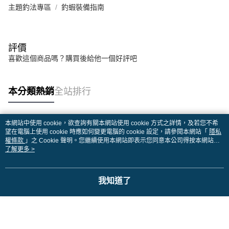
主題釣法專區
釣蝦裝備指南
評價
喜歡這個商品嗎？購買後給他一個好評吧
本分類熱銷
全站排行
本網站中使用 cookie，欲查詢有關本網站使用 cookie 方式之詳情，及若您不希
熱門標籤
望在電腦上使用 cookie 時應如何變更電腦的 cookie 設定，請參閱本網站「
隱私
權條款
」之 Cookie 聲明。您繼續使用本網站即表示您同意本公司得按本網站使
用條款之 Cookie 聲明使用 cookie。
了解更多 >
我知道了