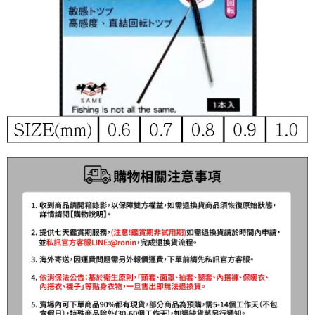
時審查核予不同之上限額度；若仍有額度不足之情形，本公司將視審查結果
每筆NT$200，滿NT$3,000(含以上)免運費
請求用戶進行身份認證。
５．嚴禁一人註冊多個帳號或使用他人資訊註冊。若發現惡意使用之情形，
國家/地區配送(**下單前請私訊客服確認實際運費(運費另
查看運費
恩沛科技股份有限公司將有權停止該用戶之使用額度並採取法律行動。
計)，訂單才得以成立**)