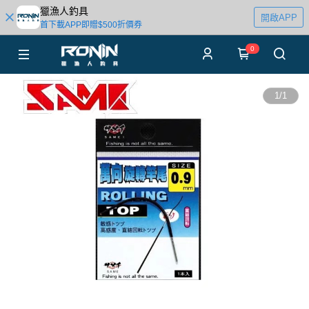
獵漁人釣具
開啟APP
首下載APP即贈$500折價券
0
1
/
1