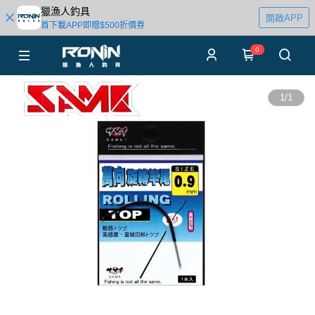
獵漁人釣具
開啟APP
首下載APP即贈$500折價券
0
1
/
1