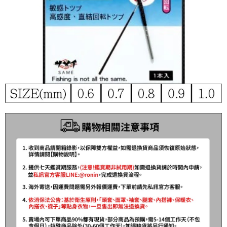
時審查核予不同之上限額度；若仍有額度不足之情形，本公司將視審查結果
每筆NT$200，滿NT$3,000(含以上)免運費
請求用戶進行身份認證。
５．嚴禁一人註冊多個帳號或使用他人資訊註冊。若發現惡意使用之情形，
國家/地區配送(**下單前請私訊客服確認實際運費(運費另
查看運費
恩沛科技股份有限公司將有權停止該用戶之使用額度並採取法律行動。
計)，訂單才得以成立**)