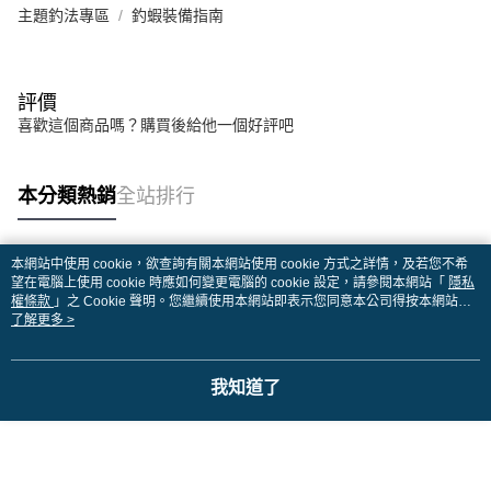
主題釣法專區
釣蝦裝備指南
評價
喜歡這個商品嗎？購買後給他一個好評吧
本分類熱銷
全站排行
本網站中使用 cookie，欲查詢有關本網站使用 cookie 方式之詳情，及若您不希
熱門標籤
望在電腦上使用 cookie 時應如何變更電腦的 cookie 設定，請參閱本網站「
隱私
權條款
」之 Cookie 聲明。您繼續使用本網站即表示您同意本公司得按本網站使
用條款之 Cookie 聲明使用 cookie。
了解更多 >
我知道了