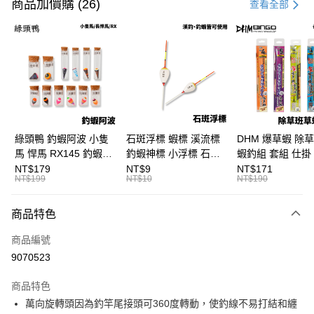
信用卡一次付款
商品加價購 (26)
查看全部
信用卡分期付款
3 期 0 利率 每期
NT$13
21家銀行
合作金庫商業銀行
第一商業銀行
超商取貨付款
華南商業銀行
彰化商業銀行
Apple Pay
上海商業儲蓄銀行
台北富邦商業銀行
國泰世華商業銀行
兆豐國際商業銀行
街口支付
臺灣中小企業銀行
台中商業銀行
綠頭鴨 釣蝦阿波 小隻
石斑浮標 蝦標 溪流標
DHM 爆草蝦 除
匯豐（台灣）商業銀行
華泰商業銀行
馬 悍馬 RX145 釣蝦浮
釣蝦神標 小浮標 石斑
蝦釣組 套組 仕掛 
悠遊付
聯邦商業銀行
遠東國際商業銀行
標 泰國蝦標 阿波
標 B411
尺/5尺 釣蝦釣組 
NT$179
NT$9
NT$171
元大商業銀行
永豐商業銀行
NT$199
NT$10
NT$190
大哥付你分期
F129
鈎 H361 H370
玉山商業銀行
星展（台灣）商業銀行
相關說明
台新國際商業銀行
中國信託商業銀行
商品特色
【大哥付你分期使用說明】
台灣樂天信用卡公司
AFTEE先享後付
1.本服務由台灣大哥大提供，台灣大哥大用戶可立即使用無須另外申請。
商品編號
2.付款方式選擇「大哥付你分期」，訂單成立後會自動跳轉到大哥付的交易
相關說明
流程，驗證手機門號後，選擇欲分期的期數、繳款截止日，確認付款後即完
9070523
【關於「AFTEE先享後付」】
成交易。
ATM付款
AFTEE先享後付是「在收到商品之後才付款」的支付方式。 讓您購物簡單
3.實際核准額度、可分期數及費用金額請依後續交易確認頁面所載為準。
便利好安心！
商品特色
4.訂單成立30分鐘內，如未前往確認交易或遇審核未通過，訂單將自動取
貨到付款
１．簡單：不需註冊會員、不需綁卡、不需儲值。
消。如遇「轉專審核」未通過狀況，表示未達大哥付你分期系統評分，恕無
萬向旋轉頭因為釣竿尾接頭可360度轉動，使釣線不易打結和纏
２．便利：只要手機號碼，簡訊認證，即可結帳。