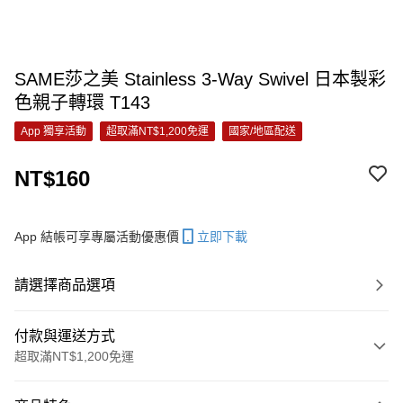
SAME莎之美 Stainless 3-Way Swivel 日本製彩
色親子轉環 T143
App 獨享活動
超取滿NT$1,200免運
國家/地區配送
NT$160
App 結帳可享專屬活動優惠價
立即下載
請選擇商品選項
付款與運送方式
超取滿NT$1,200免運
付款方式