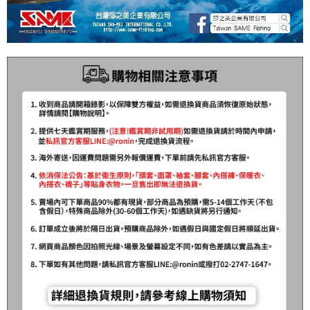
任。
貨到付款（門市自取請勿下單，請聯繫客服）
４．使用「AFTEE先享後付」時，將依據個別帳號之用戶狀況，依本公司即
時審查核予不同之上限額度；若仍有額度不足之情形，本公司將視審查結果
每筆NT$200，滿NT$3,000(含以上)免運費
請求用戶進行身份認證。
５．嚴禁一人註冊多個帳號或使用他人資訊註冊。若發現惡意使用之情形，
國家/地區配送(**下單前請私訊客服確認實際運費(運費另
查看運費
恩沛科技股份有限公司將有權停止該用戶之使用額度並採取法律行動。
計)，訂單才得以成立**)