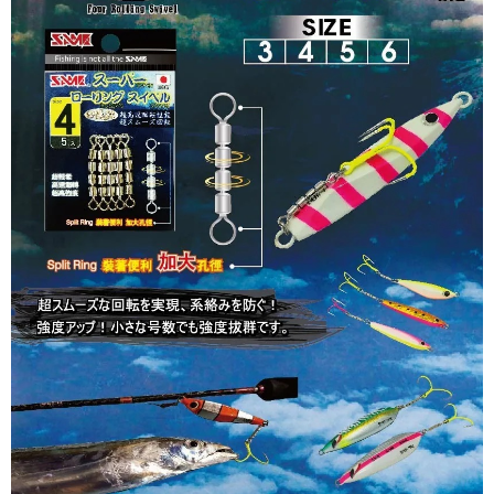
貨到付款
１．簡單：不需註冊會員、不需綁卡、不需儲值。
消。如遇「轉專審核」未通過狀況，表示未達大哥付你分期系統評分，恕無
２．便利：只要手機號碼，簡訊認證，即可結帳。
法說明評估內容。
３．安心：先確認商品／服務後，再付款。
【繳款方式說明】
運送方式
1.分期款項不併入電信帳單，「大哥付你分期」於每月結算日後寄送繳費提
【「AFTEE先享後付」結帳流程】
全家取貨付款
醒簡訊。
１．於結帳方式選擇「AFTEE先享後付」後，將跳轉至「AFTEE先享後付」
2.透過簡訊連結打開帳單後，可選擇「超商條碼／台灣大直營門市／銀行轉
每筆NT$60，滿NT$1,200(含以上)免運費
結帳頁面，進行簡訊認證並確認金額後，即可完成結帳。
帳／街口支付／iPASS MONEY」等通路繳費。
２．訂單成立數日內，您將收到繳費通知簡訊。
付款後全家取貨
３．收到繳費通知簡訊後14天內，點擊此簡訊中的連結，可透過四大超商／
【注意事項】
ATM／網路銀行／等多元方式進行付款，方視為交易完成。
每筆NT$60，滿NT$1,200(含以上)免運費
1.本服務係由「台灣大哥大股份有限公司」（以下簡稱本公司）所提供，讓
※ 請注意：結帳手續完成當下不需立刻繳費，但若您需要取消訂單，請聯絡
用戶於交易時，得透過本服務購買商品或服務，並由商店將買賣／分期付款
購買商品的店家。未經商家同意取消之訂單仍視為有效，需透過AFTEE先享
7-11取貨付款
買賣價金債權讓與本公司後，依約使用本公司帳單繳交帳款。
後付繳納相關費用。
2.基於同意付款使用「大哥付你分期」之契約關係目的，商店將以您的個人
每筆NT$60，滿NT$1,200(含以上)免運費
※ 交易是否成功請以「AFTEE先享後付 」之結帳頁面顯示為準，若有關於
資料（包含姓名、電話或地址）提供予台灣大哥大進項蒐集、處理及利用，
是否繳費成功／繳費後需取消欲退款等相關疑問，請聯繫「AFTEE先享後付
由本公司與您本人進行分期帳單所需資料之確認、核對及更正。
客戶支援中心」
https://netprotections.freshdesk.com/support/home
付款後7-11取貨
3.完整用戶服務條款，請詳閱以下連結：
https://oppay.tw/userRule
每筆NT$60，滿NT$1,200(含以上)免運費
【注意事項】
１．透過由恩沛科技股份有限公司提供之「AFTEE先享後付」服務完成之交
一般宅配（門市自取請勿下單，請聯繫客服）
易，需依本服務之必要範圍內提供個人資料，並將交易相關給付款項請求債
權轉讓予恩沛科技股份有限公司。
每筆NT$100，滿NT$2,000(含以上)免運費
２．關於個人資料處理事宜，請瀏覽以下網址：
https://aftee.tw/terms/#terms3
離島一般宅配
３．未成年的使用者請事先徵得法定代理人或監護人之同意方可使用
每筆NT$200，滿NT$2,000(含以上)免運費
「AFTEE先享後付」，若未經同意申辦者引起之損失，本公司不負相關責