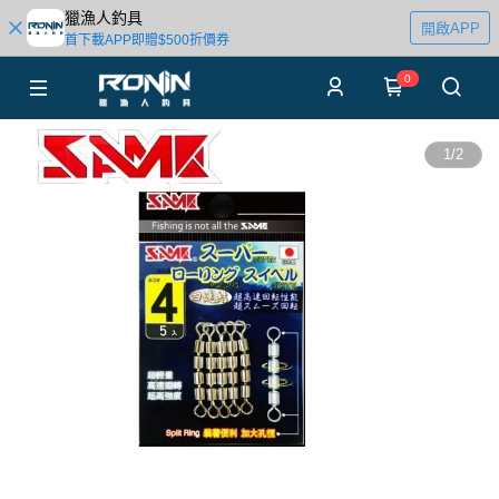
獵漁人釣具
開啟APP
首下載APP即贈$500折價券
0
1
/
2