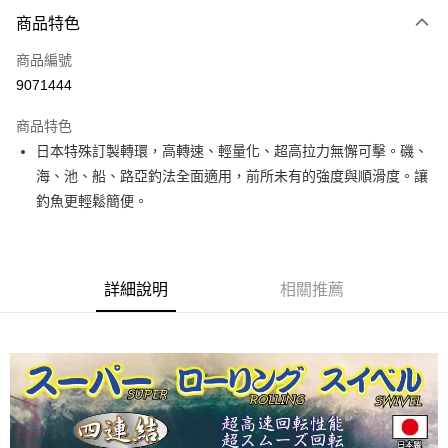
付款方式
商品特色
信用卡一次付款
商品編號
信用卡分期付款
9071444
3 期 0 利率 每期
NT$23
21家銀行
商品特色
合作金庫商業銀行
第一商業銀行
超商取貨付款
日本特殊訂製轉環，高轉速、輕量化、超高拉力無懈可擊。磯、
華南商業銀行
彰化商業銀行
海、池、船、路亞釣法全面適用，前所未有的強度與順滑度。讓
Apple Pay
上海商業儲蓄銀行
台北富邦商業銀行
國泰世華商業銀行
兆豐國際商業銀行
釣魚更輕鬆簡便。
街口支付
臺灣中小企業銀行
台中商業銀行
匯豐（台灣）商業銀行
華泰商業銀行
悠遊付
聯邦商業銀行
遠東國際商業銀行
元大商業銀行
永豐商業銀行
詳細說明
相關推薦
大哥付你分期
玉山商業銀行
星展（台灣）商業銀行
相關說明
台新國際商業銀行
中國信託商業銀行
【大哥付你分期使用說明】
台灣樂天信用卡公司
AFTEE先享後付
1.本服務由台灣大哥大提供，台灣大哥大用戶可立即使用無須另外申請。
2.付款方式選擇「大哥付你分期」，訂單成立後會自動跳轉到大哥付的交易
相關說明
流程，驗證手機門號後，選擇欲分期的期數、繳款截止日，確認付款後即完
【關於「AFTEE先享後付」】
成交易。
ATM付款
AFTEE先享後付是「在收到商品之後才付款」的支付方式。 讓您購物簡單
3.實際核准額度、可分期數及費用金額請依後續交易確認頁面所載為準。
便利好安心！
4.訂單成立30分鐘內，如未前往確認交易或遇審核未通過，訂單將自動取