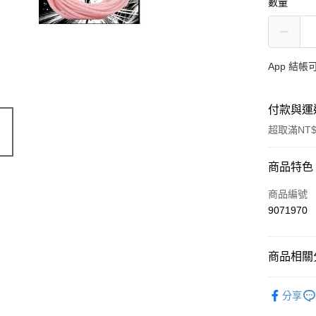
數量
App 結
付款與運
超取滿NT$
付款方式
商品特色
信用卡一
商品編號
9071970
信用卡分
3 期 
商品相關分
合作金
超商取貨
華南商
釣魚線
Apple Pay
上海商
分享
品牌專區
國泰世