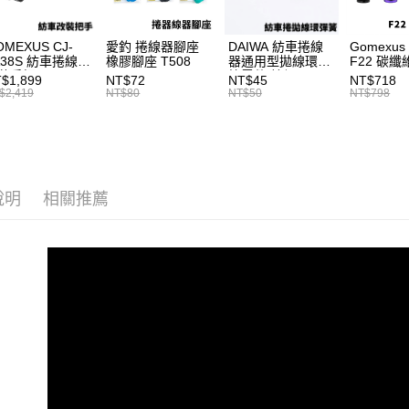
先享後付
7-11取貨
2.基於同
※ 交易是
資料（包
是否繳費成
每筆NT$6
OMEXUS CJ-
愛釣 捲線器腳座
DAIWA 紡車捲線
Gomexus
用，由本
付客戶支
A38S 紡車捲線器
橡膠腳座 T508
器通用型拋線環彈
F22 碳
3.完整用
付款後7-1
裝手把
簧零件 線規 耳朵
Shimano
$1,899
NT$72
NT$45
NT$718
【注意事
HIMANO改裝品
彈簧 紡車捲零件
適用 紡車
$2,419
NT$80
NT$50
NT$798
每筆NT$6
１．透過由
車改裝手把 I052
T927
龜、手剎
交易，需
皆適用 捲
一般宅配
求債權轉
I043
２．關於
每筆NT$1
https://aft
３．未成
離島一般
說明
相關推薦
「AFTE
每筆NT$2
任。
４．使用「
貨到付款
即時審查
結果請求
每筆NT$2
５．嚴禁
形，恩沛
動。