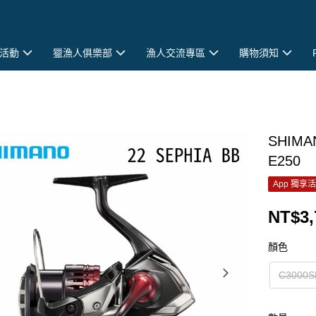
活動
獵漁人俱樂部
漁人交流專區
購物須知
SHIMA
E250
App 獨享
NT$3,
顏色
C3000