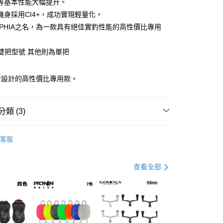
等基本性能大幅提升。
小企業銀行
台中商業銀行
機身採用CI4+，成功實現輕量化。
台灣）商業銀行
華泰商業銀行
業銀行
遠東國際商業銀行
EPHIA之名，為一款具有絕佳實釣性能的高性價比專用
業銀行
永豐商業銀行
分期
業銀行
星展（台灣）商業銀行
為雙把型號 其他則為單把
際商業銀行
中國信託商業銀行
你分期使用說明】
天信用卡公司
享後付
由台灣大哥大提供，台灣大哥大用戶可立即使用無須另外申請。
所設計的高性價比專用款。
式選擇「大哥付你分期」，訂單成立後會自動跳轉到大哥付的交易
證手機門號後，選擇欲分期的期數、繳款截止日，確認付款後即
FTEE先享後付」】
。
先享後付是「在收到商品之後才付款」的支付方式。 讓您購物簡單
准額度、可分期數及費用金額請依後續交易確認頁面所載為準。
心！
類 (3)
立30分鐘內，如未前往確認交易或遇審核未通過，訂單將自動取
：不需註冊會員、不需綁卡、不需儲值。
「轉專審核」未通過狀況，表示未達大哥付你分期系統評分，恕
：只要手機號碼，簡訊認證，即可結帳。
紡車捲線器
評估內容。
：先確認商品／服務後，再付款。
客服
式說明】
SHIMANO
項不併入電信帳單，「大哥付你分期」於每月結算日後寄送繳費提
EE先享後付」結帳流程】
方式選擇「AFTEE先享後付」後，將跳轉至「AFTEE先享後
專區
岸拋軟絲裝備指南
付款
查看全部
訊連結打開帳單後，可選擇「超商條碼／台灣大直營門市／銀行轉
頁面，進行簡訊認證並確認金額後，即可完成結帳。
付／iPASS MONEY」等通路繳費。
0，滿NT$1,200(含以上)免運費
成立數日內，您將收到繳費通知簡訊。
費通知簡訊後14天內，點擊此簡訊中的連結，可透過四大超商
項】
網路銀行／等多元方式進行付款，方視為交易完成。
家取貨
係由「台灣大哥大股份有限公司」（以下簡稱本公司）所提供，讓
：結帳手續完成當下不需立刻繳費，但若您需要取消訂單，請聯
0，滿NT$1,200(含以上)免運費
易時，得透過本服務購買商品或服務，並由商店將買賣／分期付
的店家。未經商家同意取消之訂單仍視為有效，需透過AFTEE
金債權讓與本公司後，依約使用本公司帳單繳交帳款。