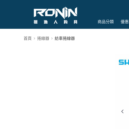
商品分類
優惠
首頁
捲線器
紡車捲線器