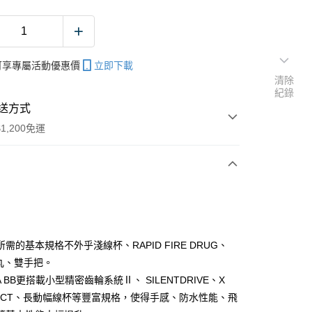
帳可享專屬活動優惠價
立即下載
清除
紀錄
送方式
1,200免運
次付款
期付款
0 利率 每期
NT$1,260
21家銀行
需的基本規格不外乎淺線杯、RAPID FIRE DRUG、
庫商業銀行
第一商業銀行
握丸、雙手把。
付款
業銀行
彰化商業銀行
IA BB更搭載小型精密齒輪系統Ⅱ、 SILENTDRIVE、X
業儲蓄銀行
台北富邦商業銀行
TECT、長動幅線杯等豐富規格，使得手感、防水性能、飛
華商業銀行
兆豐國際商業銀行