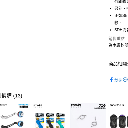
行距離
街口支付
臺灣中
另外、
匯豐（
悠遊付
聯邦商
正如S
元大商
大哥付你
款。
玉山商
相關說明
SDH
台新國
【大哥付
銷售重點
台灣樂
AFTEE先
1.本服務
為木蝦釣
2.付款方
相關說明
流程，驗
【關於「A
ATM付款
完成交易
AFTEE
3.實際核
便利好安
商品相關分
4.訂單成
貨到付款
１．簡單
消。如遇
２．便利
捲線器
無法說明
３．安心
分享
【繳款方
品牌專區
運送方式
1.分期款
【「AFT
醒簡訊。
１．於結帳
主題釣法
價購 (13)
全家取貨
2.透過簡
付」結帳
帳／街口支
每筆NT$6
２．訂單
３．收到繳
【注意事
／ATM／
付款後全
1.本服務
※ 請注意
每筆NT$6
用戶於交
絡購買商品
款買賣價