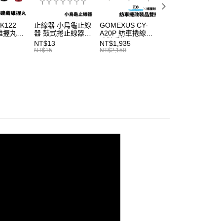
繳納相關費用。
付款
意付款使用「大哥付你分期」之契約關係目的，商店將以您的個人
否成功請以「AFTEE先享後付 」之結帳頁面顯示為準，若有關於
含姓名、電話或地址）提供予台灣大哥大進項蒐集、處理及利
功／繳費後需取消欲退款等相關疑問，請聯繫「AFTEE先享後
0，滿NT$1,200(含以上)免運費
 K122
止線器 小烏龜止線
GOMEXUS CY-
SHIMANO DAIW
公司與您本人進行分期帳單所需資料之確認、核對及更正。
援中心」
https://netprotections.freshdesk.com/support/home
纖維握丸
器 鼓式捲止線器
A20P 紡車捲線器
適用 兩公尺 2孔
戶服務條款，請詳閱以下連結：
https://oppay.tw/userRule
1取貨
、Daiwa
T920
改裝手把
電動捲線器 奶瓶
NT$13
NT$1,935
NT$315
項】
、小烏
SHIMANO、
源線 奶瓶延長線
NT$15
NT$2,150
NT$350
0，滿NT$1,200(含以上)免運費
恩沛科技股份有限公司提供之「AFTEE先享後付」服務完成之
車捲線器
DAIWA 適用 I053
T998
依本服務之必要範圍內提供個人資料，並將交易相關給付款項請
線器握丸
（門市自取請勿下單，請聯繫客服）
讓予恩沛科技股份有限公司。
個人資料處理事宜，請瀏覽以下網址：
00，滿NT$2,000(含以上)免運費
ee.tw/terms/#terms3
年的使用者請事先徵得法定代理人或監護人之同意方可使用
宅配
E先享後付」，若未經同意申辦者引起之損失，本公司不負相關責
00，滿NT$2,000(含以上)免運費
AFTEE先享後付」時，將依據個別帳號之用戶狀況，依本公司
（門市自取請勿下單，請聯繫客服）
核予不同之上限額度；若仍有額度不足之情形，本公司將視審查
用戶進行身份認證。
00，滿NT$3,000(含以上)免運費
一人註冊多個帳號或使用他人資訊註冊。若發現惡意使用之情
科技股份有限公司將有權停止該用戶之使用額度並採取法律行