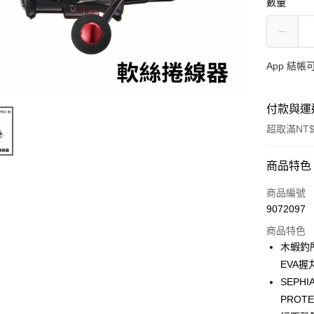
數量
App 結
付款與運
超取滿NT$
付款方式
商品特色
信用卡一
商品編號
9072097
信用卡分
商品特色
3 期 
木蝦釣所
合作金
EVA
超商取貨
華南商
SEPH
Apple Pay
上海商
PRO
國泰世