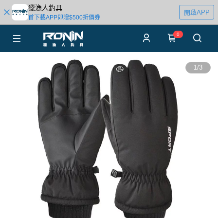
獵漁人釣具
開啟APP
首下載APP即贈$500折價券
0
1
/
3