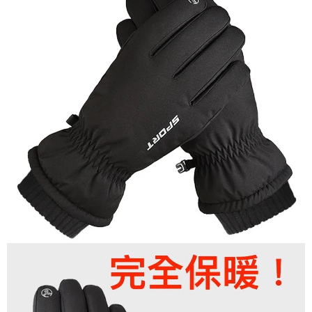
時審查核予不同之上限額度；若仍有額度不足之情形，本公司將視審查結果
每筆NT$200，滿NT$3,000(含以上)免運費
請求用戶進行身份認證。
５．嚴禁一人註冊多個帳號或使用他人資訊註冊。若發現惡意使用之情形，
國家/地區配送(**下單前請私訊客服確認實際運費(運費另
查看運費
恩沛科技股份有限公司將有權停止該用戶之使用額度並採取法律行動。
計)，訂單才得以成立**)