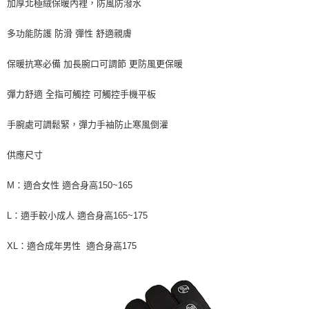
加厚北極絨保暖內裡，防風防潑水
法說明評估內容。
３．安心：先確認商品／服務後，再付款。
【繳款方式說明】
運送方式
1.分期款項不併入電信帳單，「大哥付你分期」於每月結算日後寄送繳費提
多功能防護 防滑 彈性 舒適親膚
【「AFTEE先享後付」結帳流程】
全家取貨付款
醒簡訊。
１．於結帳方式選擇「AFTEE先享後付」後，將跳轉至「AFTEE先享後付」
2.透過簡訊連結打開帳單後，可選擇「超商條碼／台灣大直營門市／銀行轉
每筆NT$60，滿NT$1,200(含以上)免運費
結帳頁面，進行簡訊認證並確認金額後，即可完成結帳。
保暖抗寒必備 加長腕口可調節 更防風更保暖
帳／街口支付／iPASS MONEY」等通路繳費。
２．訂單成立數日內，您將收到繳費通知簡訊。
付款後全家取貨
３．收到繳費通知簡訊後14天內，點擊此簡訊中的連結，可透過四大超商／
【注意事項】
彈力舒適 全指可觸控 可觸控手機平板
ATM／網路銀行／等多元方式進行付款，方視為交易完成。
每筆NT$60，滿NT$1,200(含以上)免運費
1.本服務係由「台灣大哥大股份有限公司」（以下簡稱本公司）所提供，讓
※ 請注意：結帳手續完成當下不需立刻繳費，但若您需要取消訂單，請聯絡
用戶於交易時，得透過本服務購買商品或服務，並由商店將買賣／分期付款
購買商品的店家。未經商家同意取消之訂單仍視為有效，需透過AFTEE先享
手腕處可調鬆緊，彈力手袖防止寒風倒灌
7-11取貨付款
買賣價金債權讓與本公司後，依約使用本公司帳單繳交帳款。
後付繳納相關費用。
2.基於同意付款使用「大哥付你分期」之契約關係目的，商店將以您的個人
每筆NT$60，滿NT$1,200(含以上)免運費
※ 交易是否成功請以「AFTEE先享後付 」之結帳頁面顯示為準，若有關於
資料（包含姓名、電話或地址）提供予台灣大哥大進項蒐集、處理及利用，
供應尺寸
是否繳費成功／繳費後需取消欲退款等相關疑問，請聯繫「AFTEE先享後付
由本公司與您本人進行分期帳單所需資料之確認、核對及更正。
客戶支援中心」
https://netprotections.freshdesk.com/support/home
付款後7-11取貨
3.完整用戶服務條款，請詳閱以下連結：
https://oppay.tw/userRule
M：適合女性 適合身高150~165
每筆NT$60，滿NT$1,200(含以上)免運費
【注意事項】
１．透過由恩沛科技股份有限公司提供之「AFTEE先享後付」服務完成之交
L：適手較小成人 適合身高165~175
一般宅配（門市自取請勿下單，請聯繫客服）
易，需依本服務之必要範圍內提供個人資料，並將交易相關給付款項請求債
權轉讓予恩沛科技股份有限公司。
每筆NT$100，滿NT$2,000(含以上)免運費
XL：適合成年男性 適合身高175
２．關於個人資料處理事宜，請瀏覽以下網址：
https://aftee.tw/terms/#terms3
離島一般宅配
３．未成年的使用者請事先徵得法定代理人或監護人之同意方可使用
每筆NT$200，滿NT$2,000(含以上)免運費
「AFTEE先享後付」，若未經同意申辦者引起之損失，本公司不負相關責
任。
貨到付款（門市自取請勿下單，請聯繫客服）
４．使用「AFTEE先享後付」時，將依據個別帳號之用戶狀況，依本公司即