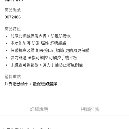
信用卡一次付款
商品編號
信用卡分期付款
9072486
3 期 0 利率 每期
NT$66
21家銀行
商品特色
合作金庫商業銀行
第一商業銀行
超商取貨付款
加厚北極絨保暖內裡，防風防潑水
華南商業銀行
彰化商業銀行
多功能防護 防滑 彈性 舒適親膚
Apple Pay
上海商業儲蓄銀行
台北富邦商業銀行
國泰世華商業銀行
兆豐國際商業銀行
保暖抗寒必備 加長腕口可調節 更防風更保暖
街口支付
臺灣中小企業銀行
台中商業銀行
彈力舒適 全指可觸控 可觸控手機平板
匯豐（台灣）商業銀行
華泰商業銀行
手腕處可調鬆緊，彈力手袖防止寒風倒灌
悠遊付
聯邦商業銀行
遠東國際商業銀行
元大商業銀行
永豐商業銀行
大哥付你分期
銷售重點
玉山商業銀行
星展（台灣）商業銀行
相關說明
戶外活動騎車，最保暖的選擇
台新國際商業銀行
中國信託商業銀行
【大哥付你分期使用說明】
台灣樂天信用卡公司
AFTEE先享後付
1.本服務由台灣大哥大提供，台灣大哥大用戶可立即使用無須另外申請。
2.付款方式選擇「大哥付你分期」，訂單成立後會自動跳轉到大哥付的交易
相關說明
流程，驗證手機門號後，選擇欲分期的期數、繳款截止日，確認付款後即完
【關於「AFTEE先享後付」】
詳細說明
相關推薦
成交易。
ATM付款
AFTEE先享後付是「在收到商品之後才付款」的支付方式。 讓您購物簡單
3.實際核准額度、可分期數及費用金額請依後續交易確認頁面所載為準。
便利好安心！
4.訂單成立30分鐘內，如未前往確認交易或遇審核未通過，訂單將自動取
貨到付款
１．簡單：不需註冊會員、不需綁卡、不需儲值。
消。如遇「轉專審核」未通過狀況，表示未達大哥付你分期系統評分，恕無
２．便利：只要手機號碼，簡訊認證，即可結帳。