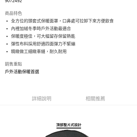
9072492
3 期 0 利率 每期
NT$60
21家銀行
商品特色
合作金庫商業銀行
第一商業銀行
超商取貨付款
全方位的頭套式保暖面罩，口鼻處可拉卸下來方便飲食
華南商業銀行
彰化商業銀行
內裡加絨冬季時戶外活動最適合
Apple Pay
上海商業儲蓄銀行
台北富邦商業銀行
國泰世華商業銀行
兆豐國際商業銀行
保暖度極佳，可大幅留存保留熱能
街口支付
臺灣中小企業銀行
台中商業銀行
彈性布料採用舒適四面彈力不緊繃
匯豐（台灣）商業銀行
華泰商業銀行
精緻做工細緻車縫，耐久耐用
悠遊付
聯邦商業銀行
遠東國際商業銀行
元大商業銀行
永豐商業銀行
大哥付你分期
銷售重點
玉山商業銀行
星展（台灣）商業銀行
相關說明
戶外活動保暖首選
台新國際商業銀行
中國信託商業銀行
【大哥付你分期使用說明】
台灣樂天信用卡公司
AFTEE先享後付
1.本服務由台灣大哥大提供，台灣大哥大用戶可立即使用無須另外申請。
2.付款方式選擇「大哥付你分期」，訂單成立後會自動跳轉到大哥付的交易
相關說明
流程，驗證手機門號後，選擇欲分期的期數、繳款截止日，確認付款後即完
【關於「AFTEE先享後付」】
詳細說明
相關推薦
成交易。
ATM付款
AFTEE先享後付是「在收到商品之後才付款」的支付方式。 讓您購物簡單
3.實際核准額度、可分期數及費用金額請依後續交易確認頁面所載為準。
便利好安心！
4.訂單成立30分鐘內，如未前往確認交易或遇審核未通過，訂單將自動取
貨到付款
１．簡單：不需註冊會員、不需綁卡、不需儲值。
消。如遇「轉專審核」未通過狀況，表示未達大哥付你分期系統評分，恕無
２．便利：只要手機號碼，簡訊認證，即可結帳。
法說明評估內容。
３．安心：先確認商品／服務後，再付款。
【繳款方式說明】
運送方式
1.分期款項不併入電信帳單，「大哥付你分期」於每月結算日後寄送繳費提
【「AFTEE先享後付」結帳流程】