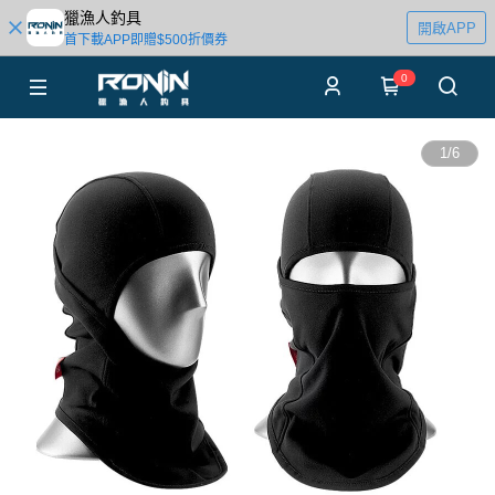
獵漁人釣具
開啟APP
首下載APP即贈$500折價券
0
1
/
6