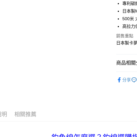
3 期 
專利碳
合作金
日本製MA
超商取貨
華南商
500米
Apple Pay
上海商
高拉力
國泰世
街口支付
銷售重點
臺灣中
匯豐（
日本製卡
悠遊付
聯邦商
元大商
大哥付你
玉山商
商品相關分
相關說明
台新國
【大哥付
台灣樂
AFTEE先
釣魚線
1.本服務
分享
2.付款方
相關說明
品牌專區
流程，驗
【關於「A
ATM付款
完成交易
AFTEE
帥氣老爸
3.實際核
便利好安
4.訂單成
貨到付款
１．簡單
消。如遇
２．便利
說明
相關推薦
無法說明
３．安心
【繳款方
運送方式
1.分期款
【「AFT
醒簡訊。
１．於結帳
全家取貨
2.透過簡