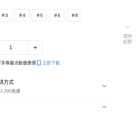
＃3
＃4
＃5
＃6
＃8
清除
紀錄
帳可享專屬活動優惠價
立即下載
送方式
1,200免運
次付款
期付款