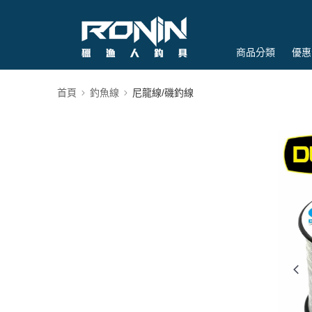
商品分類
優惠
首頁
釣魚線
尼龍線/磯釣線