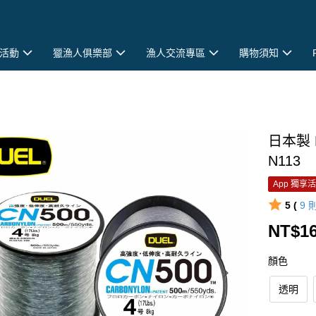
活動
獵漁人俱樂部
漁人交流專區
購物須知
日本製 
N113
App 獨享
5 (
9
NT$16
顏色
透明