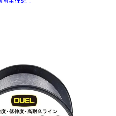
指南全在這！
頁面，進行簡訊認證並確認金額後，即可完成結帳。
付／iPASS MONEY」等通路繳費。
0，滿NT$1,200(含以上)免運費
成立數日內，您將收到繳費通知簡訊。
費通知簡訊後14天內，點擊此簡訊中的連結，可透過四大超商
項】
網路銀行／等多元方式進行付款，方視為交易完成。
家取貨
係由「台灣大哥大股份有限公司」（以下簡稱本公司）所提供，讓
：結帳手續完成當下不需立刻繳費，但若您需要取消訂單，請聯
0，滿NT$1,200(含以上)免運費
易時，得透過本服務購買商品或服務，並由商店將買賣／分期付
的店家。未經商家同意取消之訂單仍視為有效，需透過AFTEE
金債權讓與本公司後，依約使用本公司帳單繳交帳款。
繳納相關費用。
付款
意付款使用「大哥付你分期」之契約關係目的，商店將以您的個人
否成功請以「AFTEE先享後付 」之結帳頁面顯示為準，若有關於
含姓名、電話或地址）提供予台灣大哥大進項蒐集、處理及利
功／繳費後需取消欲退款等相關疑問，請聯繫「AFTEE先享後
0，滿NT$1,200(含以上)免運費
公司與您本人進行分期帳單所需資料之確認、核對及更正。
援中心」
https://netprotections.freshdesk.com/support/home
戶服務條款，請詳閱以下連結：
https://oppay.tw/userRule
1取貨
項】
0，滿NT$1,200(含以上)免運費
恩沛科技股份有限公司提供之「AFTEE先享後付」服務完成之
依本服務之必要範圍內提供個人資料，並將交易相關給付款項請
（門市自取請勿下單，請聯繫客服）
讓予恩沛科技股份有限公司。
個人資料處理事宜，請瀏覽以下網址：
00，滿NT$2,000(含以上)免運費
ee.tw/terms/#terms3
年的使用者請事先徵得法定代理人或監護人之同意方可使用
宅配
E先享後付」，若未經同意申辦者引起之損失，本公司不負相關責
00，滿NT$2,000(含以上)免運費
AFTEE先享後付」時，將依據個別帳號之用戶狀況，依本公司
（門市自取請勿下單，請聯繫客服）
核予不同之上限額度；若仍有額度不足之情形，本公司將視審查
用戶進行身份認證。
00，滿NT$3,000(含以上)免運費
一人註冊多個帳號或使用他人資訊註冊。若發現惡意使用之情
科技股份有限公司將有權停止該用戶之使用額度並採取法律行
配送(**下單前請私訊客服確認實際運費(運費另
查看運費