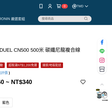
0
TWD
RONIN 嚴選套組
DUEL CN500 500米 碳纖尼龍複合線
活動
超取滿NT$1,200免運
國家/地區配送
則評價
)
0 ~ NT$340
藍色