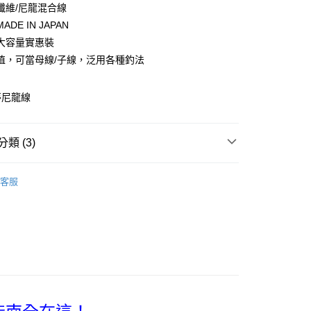
0 利率 每期
NT$53
21家銀行
纖維/尼龍混合線
庫商業銀行
第一商業銀行
DE IN JAPAN
付款
業銀行
彰化商業銀行
 大容量實惠裝
業儲蓄銀行
台北富邦商業銀行
值，可當母線/子線，泛用各種釣法
華商業銀行
兆豐國際商業銀行
小企業銀行
台中商業銀行
台灣）商業銀行
華泰商業銀行
夢尼龍線
業銀行
遠東國際商業銀行
業銀行
永豐商業銀行
分期
業銀行
星展（台灣）商業銀行
類 (3)
際商業銀行
中國信託商業銀行
你分期使用說明】
天信用卡公司
享後付
尼龍線/磯釣線
由台灣大哥大提供，台灣大哥大用戶可立即使用無須另外申請。
客服
式選擇「大哥付你分期」，訂單成立後會自動跳轉到大哥付的交易
DUEL
證手機門號後，選擇欲分期的期數、繳款截止日，確認付款後即
FTEE先享後付」】
。
先享後付是「在收到商品之後才付款」的支付方式。 讓您購物簡單
｜精選必購商品
准額度、可分期數及費用金額請依後續交易確認頁面所載為準。
心！
立30分鐘內，如未前往確認交易或遇審核未通過，訂單將自動取
：不需註冊會員、不需綁卡、不需儲值。
「轉專審核」未通過狀況，表示未達大哥付你分期系統評分，恕
：只要手機號碼，簡訊認證，即可結帳。
評估內容。
：先確認商品／服務後，再付款。
式說明】
項不併入電信帳單，「大哥付你分期」於每月結算日後寄送繳費提
EE先享後付」結帳流程】
方式選擇「AFTEE先享後付」後，將跳轉至「AFTEE先享後
付款
訊連結打開帳單後，可選擇「超商條碼／台灣大直營門市／銀行轉