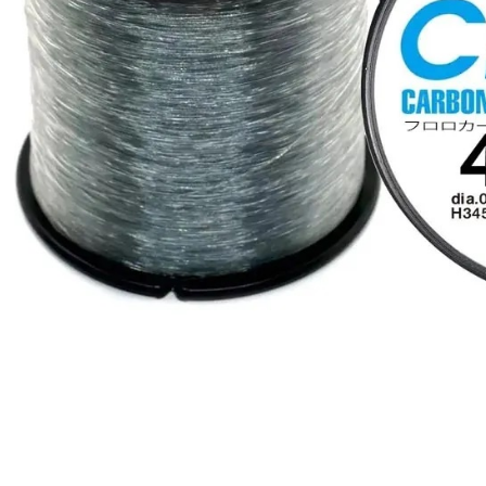
動。
計)，訂單才