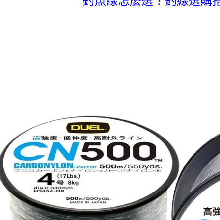
釣魚線怎麼選？釣線選購
付」結帳
帳／街口支
每筆NT$6
２．訂單
３．收到繳
【注意事
／ATM／
付款後全
1.本服務
※ 請注意
每筆NT$6
用戶於交
絡購買商品
款買賣價
先享後付
7-11取貨
2.基於同
※ 交易是
資料（包
是否繳費成
每筆NT$6
用，由本
付客戶支
3.完整用
付款後7-1
【注意事
每筆NT$6
１．透過由
交易，需
一般宅配
求債權轉
２．關於
每筆NT$1
https://aft
３．未成
離島一般
「AFTE
每筆NT$2
任。
４．使用「
貨到付款
即時審查
結果請求
每筆NT$2
５．嚴禁
形，恩沛
國家/地區