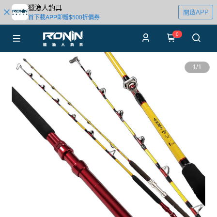
獵漁人釣具
開啟APP
首下載APP即贈$500折價券
0
1
/
1