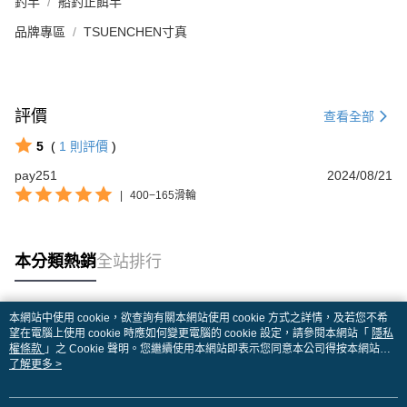
釣竿
船釣正餌竿
品牌專區
TSUENCHEN寸真
評價
查看全部
5
(
1
則評價
)
pay251
2024/08/21
|
400−165滑輪
本分類熱銷
全站排行
本網站中使用 cookie，欲查詢有關本網站使用 cookie 方式之詳情，及若您不希
熱門標籤
望在電腦上使用 cookie 時應如何變更電腦的 cookie 設定，請參閱本網站「
隱私
權條款
」之 Cookie 聲明。您繼續使用本網站即表示您同意本公司得按本網站使
用條款之 Cookie 聲明使用 cookie。
了解更多 >