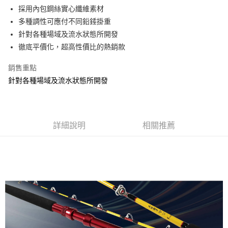
３．安心：先確認商品／服務後，再付款。
【繳款方式說明】
運送方式
採用內包鋼絲實心纖維素材
1.分期款項不併入電信帳單，「大哥付你分期」於每月結算日後寄送繳費提
【「AFTEE先享後付」結帳流程】
多種調性可應付不同鉛錘掛重
一般宅配（門市自取請勿下單，請聯繫客服）
醒簡訊。
１．於結帳方式選擇「AFTEE先享後付」後，將跳轉至「AFTEE先享後付」
針對各種場域及流水狀態所開發
2.透過簡訊連結打開帳單後，可選擇「超商條碼／台灣大直營門市／銀行轉
每筆NT$100，滿NT$2,000(含以上)免運費
結帳頁面，進行簡訊認證並確認金額後，即可完成結帳。
帳／街口支付／iPASS MONEY」等通路繳費。
徹底平價化，超高性價比的熱銷款
２．訂單成立數日內，您將收到繳費通知簡訊。
大型宅配(門市自取請勿下單，請聯繫客服）
３．收到繳費通知簡訊後14天內，點擊此簡訊中的連結，可透過四大超商／
【注意事項】
ATM／網路銀行／等多元方式進行付款，方視為交易完成。
銷售重點
每筆NT$150，滿NT$2,000(含以上)免運費
1.本服務係由「台灣大哥大股份有限公司」（以下簡稱本公司）所提供，讓
※ 請注意：結帳手續完成當下不需立刻繳費，但若您需要取消訂單，請聯絡
針對各種場域及流水狀態所開發
用戶於交易時，得透過本服務購買商品或服務，並由商店將買賣／分期付款
購買商品的店家。未經商家同意取消之訂單仍視為有效，需透過AFTEE先享
貨到付款（門市自取請勿下單，請聯繫客服）
買賣價金債權讓與本公司後，依約使用本公司帳單繳交帳款。
後付繳納相關費用。
2.基於同意付款使用「大哥付你分期」之契約關係目的，商店將以您的個人
每筆NT$200，滿NT$3,000(含以上)免運費
※ 交易是否成功請以「AFTEE先享後付 」之結帳頁面顯示為準，若有關於
資料（包含姓名、電話或地址）提供予台灣大哥大進項蒐集、處理及利用，
是否繳費成功／繳費後需取消欲退款等相關疑問，請聯繫「AFTEE先享後付
由本公司與您本人進行分期帳單所需資料之確認、核對及更正。
客戶支援中心」
https://netprotections.freshdesk.com/support/home
詳細說明
相關推薦
3.完整用戶服務條款，請詳閱以下連結：
https://oppay.tw/userRule
【注意事項】
１．透過由恩沛科技股份有限公司提供之「AFTEE先享後付」服務完成之交
易，需依本服務之必要範圍內提供個人資料，並將交易相關給付款項請求債
權轉讓予恩沛科技股份有限公司。
２．關於個人資料處理事宜，請瀏覽以下網址：
https://aftee.tw/terms/#terms3
３．未成年的使用者請事先徵得法定代理人或監護人之同意方可使用
「AFTEE先享後付」，若未經同意申辦者引起之損失，本公司不負相關責
任。
４．使用「AFTEE先享後付」時，將依據個別帳號之用戶狀況，依本公司即