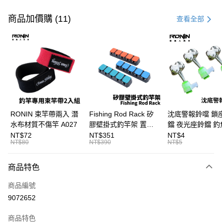
付款方式
信用卡一次付款
商品加價購 (11)
查看全部
信用卡分期付款
3 期 0 利率 每期
NT$533
21家銀行
合作金庫商業銀行
第一商業銀行
Apple Pay
華南商業銀行
彰化商業銀行
街口支付
上海商業儲蓄銀行
台北富邦商業銀行
國泰世華商業銀行
兆豐國際商業銀行
悠遊付
臺灣中小企業銀行
台中商業銀行
RONIN 束竿帶兩入 潛
Fishing Rod Rack 矽
沈底警報鈴噹 鎖
匯豐（台灣）商業銀行
華泰商業銀行
水布材質不傷竿 A027
膠壁掛式釣竿架 置竿
鐺 夜光座鈴鐺 釣
大哥付你分期
聯邦商業銀行
遠東國際商業銀行
架 壁鎖式竿架 釣竿展
鐺 沉底鈴鐺 1入 可插
NT$72
NT$351
NT$4
相關說明
元大商業銀行
永豐商業銀行
NT$80
NT$390
NT$5
示架 T1086
Ø4.5x37mm夜光
【大哥付你分期使用說明】
玉山商業銀行
星展（台灣）商業銀行
T115
AFTEE先享後付
1.本服務由台灣大哥大提供，台灣大哥大用戶可立即使用無須另外申請。
台新國際商業銀行
中國信託商業銀行
商品特色
2.付款方式選擇「大哥付你分期」，訂單成立後會自動跳轉到大哥付的交易
相關說明
台灣樂天信用卡公司
流程，驗證手機門號後，選擇欲分期的期數、繳款截止日，確認付款後即完
【關於「AFTEE先享後付」】
成交易。
商品編號
ATM付款
AFTEE先享後付是「在收到商品之後才付款」的支付方式。 讓您購物簡單
3.實際核准額度、可分期數及費用金額請依後續交易確認頁面所載為準。
9072652
便利好安心！
4.訂單成立30分鐘內，如未前往確認交易或遇審核未通過，訂單將自動取
貨到付款
１．簡單：不需註冊會員、不需綁卡、不需儲值。
消。如遇「轉專審核」未通過狀況，表示未達大哥付你分期系統評分，恕無
２．便利：只要手機號碼，簡訊認證，即可結帳。
商品特色
法說明評估內容。