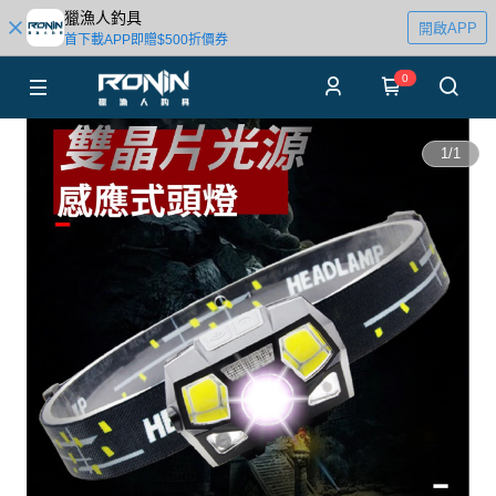
獵漁人釣具
開啟APP
首下載APP即贈$500折價券
0
1
/
1