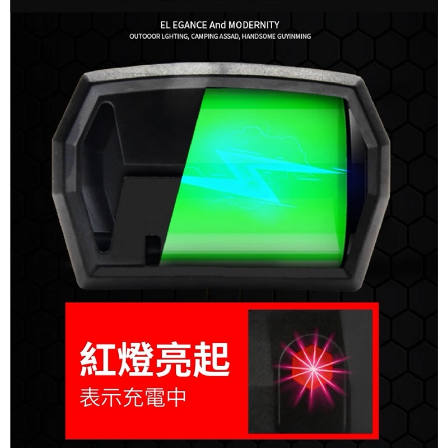
時審查核予不同之上限額度；若仍有額度不足之情形，本公司將視審查結果
每筆NT$200，滿NT$3,000(含以上)免運費
請求用戶進行身份認證。
５．嚴禁一人註冊多個帳號或使用他人資訊註冊。若發現惡意使用之情形，
恩沛科技股份有限公司將有權停止該用戶之使用額度並採取法律行動。