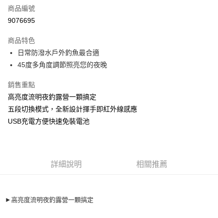
商品編號
信用卡分期付款
9076695
3 期 0 利率 每期
NT$93
21家銀行
商品特色
合作金庫商業銀行
第一商業銀行
超商取貨付款
日常防潑水戶外釣魚最合適
華南商業銀行
彰化商業銀行
45度多角度調節照亮您的夜晚
Apple Pay
上海商業儲蓄銀行
台北富邦商業銀行
國泰世華商業銀行
兆豐國際商業銀行
街口支付
銷售重點
臺灣中小企業銀行
台中商業銀行
高亮度流明夜釣露營一顆搞定
匯豐（台灣）商業銀行
華泰商業銀行
悠遊付
聯邦商業銀行
遠東國際商業銀行
五段切換模式，全新設計揮手即紅外線感應
元大商業銀行
永豐商業銀行
大哥付你分期
USB充電方便快速免裝電池
玉山商業銀行
星展（台灣）商業銀行
相關說明
台新國際商業銀行
中國信託商業銀行
【大哥付你分期使用說明】
台灣樂天信用卡公司
AFTEE先享後付
1.本服務由台灣大哥大提供，台灣大哥大用戶可立即使用無須另外申請。
2.付款方式選擇「大哥付你分期」，訂單成立後會自動跳轉到大哥付的交易
相關說明
詳細說明
相關推薦
流程，驗證手機門號後，選擇欲分期的期數、繳款截止日，確認付款後即完
【關於「AFTEE先享後付」】
成交易。
ATM付款
AFTEE先享後付是「在收到商品之後才付款」的支付方式。 讓您購物簡單
3.實際核准額度、可分期數及費用金額請依後續交易確認頁面所載為準。
便利好安心！
4.訂單成立30分鐘內，如未前往確認交易或遇審核未通過，訂單將自動取
貨到付款
►高亮度流明夜釣露營一顆搞定
１．簡單：不需註冊會員、不需綁卡、不需儲值。
消。如遇「轉專審核」未通過狀況，表示未達大哥付你分期系統評分，恕無
２．便利：只要手機號碼，簡訊認證，即可結帳。
法說明評估內容。
３．安心：先確認商品／服務後，再付款。