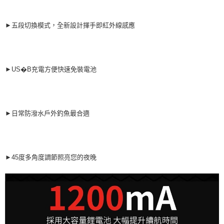
【繳款方式說明】
運送方式
1.分期款項不併入電信帳單，「大哥付你分期」於每月結算日後寄送繳費提
【「AFTEE先享後付」結帳流程】
全家取貨付款
醒簡訊。
►五段切換模式，全新設計揮手即紅外線感應
１．於結帳方式選擇「AFTEE先享後付」後，將跳轉至「AFTEE先享後付」
2.透過簡訊連結打開帳單後，可選擇「超商條碼／台灣大直營門市／銀行轉
每筆NT$60，滿NT$1,200(含以上)免運費
結帳頁面，進行簡訊認證並確認金額後，即可完成結帳。
帳／街口支付／iPASS MONEY」等通路繳費。
２．訂單成立數日內，您將收到繳費通知簡訊。
付款後全家取貨
３．收到繳費通知簡訊後14天內，點擊此簡訊中的連結，可透過四大超商／
【注意事項】
ATM／網路銀行／等多元方式進行付款，方視為交易完成。
每筆NT$60，滿NT$1,200(含以上)免運費
1.本服務係由「台灣大哥大股份有限公司」（以下簡稱本公司）所提供，讓
►US�B充電方便快速免裝電池
※ 請注意：結帳手續完成當下不需立刻繳費，但若您需要取消訂單，請聯絡
用戶於交易時，得透過本服務購買商品或服務，並由商店將買賣／分期付款
購買商品的店家。未經商家同意取消之訂單仍視為有效，需透過AFTEE先享
7-11取貨付款
買賣價金債權讓與本公司後，依約使用本公司帳單繳交帳款。
後付繳納相關費用。
2.基於同意付款使用「大哥付你分期」之契約關係目的，商店將以您的個人
每筆NT$60，滿NT$1,200(含以上)免運費
※ 交易是否成功請以「AFTEE先享後付 」之結帳頁面顯示為準，若有關於
資料（包含姓名、電話或地址）提供予台灣大哥大進項蒐集、處理及利用，
是否繳費成功／繳費後需取消欲退款等相關疑問，請聯繫「AFTEE先享後付
由本公司與您本人進行分期帳單所需資料之確認、核對及更正。
►日常防潑水戶外釣魚最合適
客戶支援中心」
https://netprotections.freshdesk.com/support/home
付款後7-11取貨
3.完整用戶服務條款，請詳閱以下連結：
https://oppay.tw/userRule
每筆NT$60，滿NT$1,200(含以上)免運費
【注意事項】
１．透過由恩沛科技股份有限公司提供之「AFTEE先享後付」服務完成之交
一般宅配（門市自取請勿下單，請聯繫客服）
易，需依本服務之必要範圍內提供個人資料，並將交易相關給付款項請求債
►45度多角度調節照亮您的夜晚
權轉讓予恩沛科技股份有限公司。
每筆NT$100，滿NT$2,000(含以上)免運費
２．關於個人資料處理事宜，請瀏覽以下網址：
https://aftee.tw/terms/#terms3
離島一般宅配
３．未成年的使用者請事先徵得法定代理人或監護人之同意方可使用
每筆NT$200，滿NT$2,000(含以上)免運費
「AFTEE先享後付」，若未經同意申辦者引起之損失，本公司不負相關責
任。
貨到付款（門市自取請勿下單，請聯繫客服）
４．使用「AFTEE先享後付」時，將依據個別帳號之用戶狀況，依本公司即