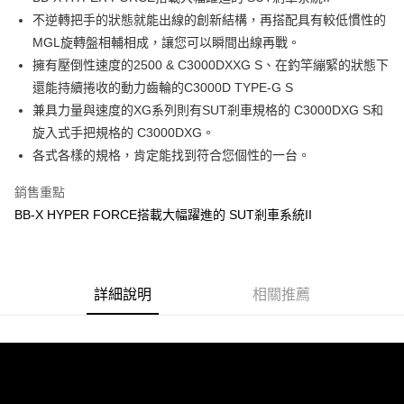
２．便利：只要手機號碼，簡訊認證，即可結帳。
法說明評估內容。
不逆轉把手的狀態就能出線的創新結構，再搭配具有較低慣性的
３．安心：先確認商品／服務後，再付款。
【繳款方式說明】
運送方式
MGL旋轉盤相輔相成，讓您可以瞬間出線再戰。
1.分期款項不併入電信帳單，「大哥付你分期」於每月結算日後寄送繳費提
【「AFTEE先享後付」結帳流程】
全家取貨付款
醒簡訊。
擁有壓倒性速度的2500 & C3000DXXG S、在釣竿繃緊的狀態下
１．於結帳方式選擇「AFTEE先享後付」後，將跳轉至「AFTEE先享後付」
2.透過簡訊連結打開帳單後，可選擇「超商條碼／台灣大直營門市／銀行轉
每筆NT$60，滿NT$1,200(含以上)免運費
結帳頁面，進行簡訊認證並確認金額後，即可完成結帳。
還能持續捲收的動力齒輪的C3000D TYPE-G S
帳／街口支付／iPASS MONEY」等通路繳費。
２．訂單成立數日內，您將收到繳費通知簡訊。
兼具力量與速度的XG系列則有SUT剎車規格的 C3000DXG S和
付款後全家取貨
３．收到繳費通知簡訊後14天內，點擊此簡訊中的連結，可透過四大超商／
【注意事項】
旋入式手把規格的 C3000DXG。
ATM／網路銀行／等多元方式進行付款，方視為交易完成。
每筆NT$60，滿NT$1,200(含以上)免運費
1.本服務係由「台灣大哥大股份有限公司」（以下簡稱本公司）所提供，讓
※ 請注意：結帳手續完成當下不需立刻繳費，但若您需要取消訂單，請聯絡
各式各樣的規格，肯定能找到符合您個性的一台。
用戶於交易時，得透過本服務購買商品或服務，並由商店將買賣／分期付款
購買商品的店家。未經商家同意取消之訂單仍視為有效，需透過AFTEE先享
7-11取貨付款
買賣價金債權讓與本公司後，依約使用本公司帳單繳交帳款。
後付繳納相關費用。
2.基於同意付款使用「大哥付你分期」之契約關係目的，商店將以您的個人
銷售重點
每筆NT$60，滿NT$1,200(含以上)免運費
※ 交易是否成功請以「AFTEE先享後付 」之結帳頁面顯示為準，若有關於
資料（包含姓名、電話或地址）提供予台灣大哥大進項蒐集、處理及利用，
BB-X HYPER FORCE搭載大幅躍進的 SUT剎車系統II
是否繳費成功／繳費後需取消欲退款等相關疑問，請聯繫「AFTEE先享後付
由本公司與您本人進行分期帳單所需資料之確認、核對及更正。
客戶支援中心」
https://netprotections.freshdesk.com/support/home
付款後7-11取貨
3.完整用戶服務條款，請詳閱以下連結：
https://oppay.tw/userRule
每筆NT$60，滿NT$1,200(含以上)免運費
【注意事項】
１．透過由恩沛科技股份有限公司提供之「AFTEE先享後付」服務完成之交
一般宅配（門市自取請勿下單，請聯繫客服）
詳細說明
相關推薦
易，需依本服務之必要範圍內提供個人資料，並將交易相關給付款項請求債
權轉讓予恩沛科技股份有限公司。
每筆NT$100，滿NT$2,000(含以上)免運費
２．關於個人資料處理事宜，請瀏覽以下網址：
https://aftee.tw/terms/#terms3
離島一般宅配
３．未成年的使用者請事先徵得法定代理人或監護人之同意方可使用
每筆NT$200，滿NT$2,000(含以上)免運費
「AFTEE先享後付」，若未經同意申辦者引起之損失，本公司不負相關責
任。