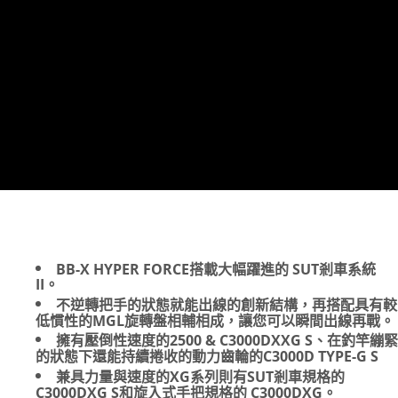
貨到付款（門市自取請勿下單，請聯繫客服）
４．使用「AFTEE先享後付」時，將依據個別帳號之用戶狀況，依本公司即
時審查核予不同之上限額度；若仍有額度不足之情形，本公司將視審查結果
每筆NT$200，滿NT$3,000(含以上)免運費
請求用戶進行身份認證。
５．嚴禁一人註冊多個帳號或使用他人資訊註冊。若發現惡意使用之情形，
恩沛科技股份有限公司將有權停止該用戶之使用額度並採取法律行動。
BB-X HYPER FORCE搭載大幅躍進的 SUT剎車系統
II。
不逆轉把手的狀態就能出線的創新結構，再搭配具有較
低慣性的MGL旋轉盤相輔相成，讓您可以瞬間出線再戰。
擁有壓倒性速度的2500 & C3000DXXG S、在釣竿繃緊
的狀態下還能持續捲收的動力齒輪的C3000D TYPE-G S
兼具力量與速度的XG系列則有SUT剎車規格的
C3000DXG S和旋入式手把規格的 C3000DXG。