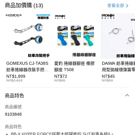
信用卡一次付款
商品加價購 (13)
查看全部
信用卡分期付款
3 期 0 利率 每期
NT$4,200
21家銀行
合作金庫商業銀行
第一商業銀行
超商取貨付款
華南商業銀行
彰化商業銀行
Apple Pay
上海商業儲蓄銀行
台北富邦商業銀行
國泰世華商業銀行
兆豐國際商業銀行
街口支付
臺灣中小企業銀行
台中商業銀行
GOMEXUS CJ-TA38S
愛釣 捲線器腳座 橡膠
DAIWA 紡車捲線
匯豐（台灣）商業銀行
華泰商業銀行
紡車捲線器改裝手把
腳座 T508
用型拋線環彈簧
悠遊付
聯邦商業銀行
遠東國際商業銀行
SHIMANO改裝品 紡車
線規 耳朵彈簧 紡
NT$1,899
NT$72
NT$45
元大商業銀行
永豐商業銀行
NT$2,419
NT$80
NT$50
大哥付你分期
改裝手把 I052
零件 T927
玉山商業銀行
星展（台灣）商業銀行
相關說明
台新國際商業銀行
中國信託商業銀行
商品特色
【大哥付你分期使用說明】
台灣樂天信用卡公司
AFTEE先享後付
1.本服務由台灣大哥大提供，台灣大哥大用戶可立即使用無須另外申請。
商品編號
2.付款方式選擇「大哥付你分期」，訂單成立後會自動跳轉到大哥付的交易
相關說明
流程，驗證手機門號後，選擇欲分期的期數、繳款截止日，確認付款後即完
9103848
【關於「AFTEE先享後付」】
成交易。
ATM付款
AFTEE先享後付是「在收到商品之後才付款」的支付方式。 讓您購物簡單
3.實際核准額度、可分期數及費用金額請依後續交易確認頁面所載為準。
便利好安心！
商品特色
4.訂單成立30分鐘內，如未前往確認交易或遇審核未通過，訂單將自動取
貨到付款
１．簡單：不需註冊會員、不需綁卡、不需儲值。
消。如遇「轉專審核」未通過狀況，表示未達大哥付你分期系統評分，恕無
BB-X HYPER FORCE搭載大幅躍進的 SUT剎車系統II。