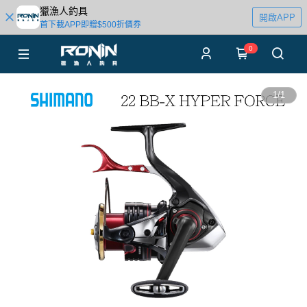
獵漁人釣具
開啟APP
首下載APP即贈$500折價券
0
1
/
1