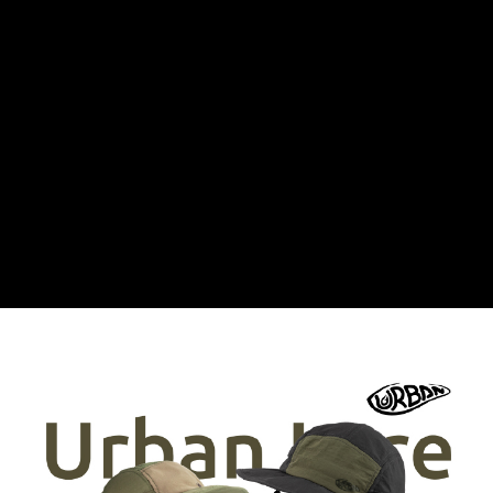
便利好安心！
4.訂單成立30分鐘內，如未前往確認交易或遇審核未通過，訂單將自動取
貨到付款
１．簡單：不需註冊會員、不需綁卡、不需儲值。
消。如遇「轉專審核」未通過狀況，表示未達大哥付你分期系統評分，恕無
２．便利：只要手機號碼，簡訊認證，即可結帳。
法說明評估內容。
３．安心：先確認商品／服務後，再付款。
【繳款方式說明】
運送方式
1.分期款項不併入電信帳單，「大哥付你分期」於每月結算日後寄送繳費提
【「AFTEE先享後付」結帳流程】
全家取貨付款
醒簡訊。
１．於結帳方式選擇「AFTEE先享後付」後，將跳轉至「AFTEE先享後付」
2.透過簡訊連結打開帳單後，可選擇「超商條碼／台灣大直營門市／銀行轉
每筆NT$60，滿NT$1,200(含以上)免運費
結帳頁面，進行簡訊認證並確認金額後，即可完成結帳。
帳／街口支付／iPASS MONEY」等通路繳費。
２．訂單成立數日內，您將收到繳費通知簡訊。
付款後全家取貨
３．收到繳費通知簡訊後14天內，點擊此簡訊中的連結，可透過四大超商／
【注意事項】
ATM／網路銀行／等多元方式進行付款，方視為交易完成。
每筆NT$60，滿NT$1,200(含以上)免運費
1.本服務係由「台灣大哥大股份有限公司」（以下簡稱本公司）所提供，讓
※ 請注意：結帳手續完成當下不需立刻繳費，但若您需要取消訂單，請聯絡
用戶於交易時，得透過本服務購買商品或服務，並由商店將買賣／分期付款
購買商品的店家。未經商家同意取消之訂單仍視為有效，需透過AFTEE先享
7-11取貨付款
買賣價金債權讓與本公司後，依約使用本公司帳單繳交帳款。
後付繳納相關費用。
2.基於同意付款使用「大哥付你分期」之契約關係目的，商店將以您的個人
每筆NT$60，滿NT$1,200(含以上)免運費
※ 交易是否成功請以「AFTEE先享後付 」之結帳頁面顯示為準，若有關於
資料（包含姓名、電話或地址）提供予台灣大哥大進項蒐集、處理及利用，
是否繳費成功／繳費後需取消欲退款等相關疑問，請聯繫「AFTEE先享後付
由本公司與您本人進行分期帳單所需資料之確認、核對及更正。
客戶支援中心」
https://netprotections.freshdesk.com/support/home
付款後7-11取貨
3.完整用戶服務條款，請詳閱以下連結：
https://oppay.tw/userRule
每筆NT$60，滿NT$1,200(含以上)免運費
【注意事項】
１．透過由恩沛科技股份有限公司提供之「AFTEE先享後付」服務完成之交
一般宅配（門市自取請勿下單，請聯繫客服）
易，需依本服務之必要範圍內提供個人資料，並將交易相關給付款項請求債
權轉讓予恩沛科技股份有限公司。
每筆NT$100，滿NT$2,000(含以上)免運費
２．關於個人資料處理事宜，請瀏覽以下網址：
https://aftee.tw/terms/#terms3
離島一般宅配
３．未成年的使用者請事先徵得法定代理人或監護人之同意方可使用
每筆NT$200，滿NT$2,000(含以上)免運費