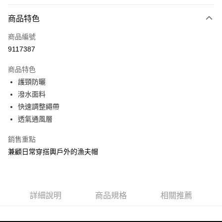
付款方式
商品特色
信用卡一次付款
商品編號
信用卡分期付款
9117387
3 期 0 利率 每期
NT$236
21家銀行
商品特色
合作金庫商業銀行
第一商業銀行
超商取貨付款
護頸防曬
華南商業銀行
彰化商業銀行
潑水面料
Apple Pay
上海商業儲蓄銀行
台北富邦商業銀行
國泰世華商業銀行
兆豐國際商業銀行
快速調整繩帶
街口支付
臺灣中小企業銀行
台中商業銀行
透氣通風層
匯豐（台灣）商業銀行
華泰商業銀行
悠遊付
聯邦商業銀行
遠東國際商業銀行
銷售重點
元大商業銀行
永豐商業銀行
大哥付你分期
兼顧日常穿搭輿戶外的漁夫帽
玉山商業銀行
星展（台灣）商業銀行
相關說明
台新國際商業銀行
中國信託商業銀行
【大哥付你分期使用說明】
台灣樂天信用卡公司
AFTEE先享後付
1.本服務由台灣大哥大提供，台灣大哥大用戶可立即使用無須另外申請。
2.付款方式選擇「大哥付你分期」，訂單成立後會自動跳轉到大哥付的交易
相關說明
詳細說明
商品規格
相關推薦
流程，驗證手機門號後，選擇欲分期的期數、繳款截止日，確認付款後即完
【關於「AFTEE先享後付」】
成交易。
ATM付款
AFTEE先享後付是「在收到商品之後才付款」的支付方式。 讓您購物簡單
3.實際核准額度、可分期數及費用金額請依後續交易確認頁面所載為準。