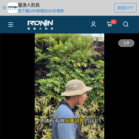
獵漁人釣具
開啟APP
首下載APP即贈$500折價券
0
0:00
1
/
8