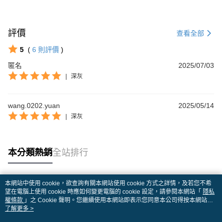
評價
查看全部
5
(
6
則評價
)
匿名
2025/07/03
|
深灰
wang.0202.yuan
2025/05/14
|
深灰
本分類熱銷
全站排行
本網站中使用 cookie，欲查詢有關本網站使用 cookie 方式之詳情，及若您不希
熱門標籤
望在電腦上使用 cookie 時應如何變更電腦的 cookie 設定，請參閱本網站「
隱私
權條款
」之 Cookie 聲明。您繼續使用本網站即表示您同意本公司得按本網站使
用條款之 Cookie 聲明使用 cookie。
了解更多 >