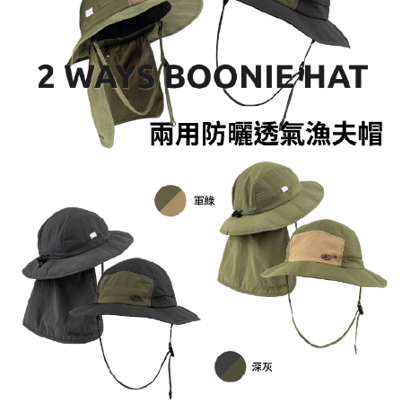
「AFTEE先享後付」，若未經同意申辦者引起之損失，本公司不負相關責
任。
貨到付款（門市自取請勿下單，請聯繫客服）
４．使用「AFTEE先享後付」時，將依據個別帳號之用戶狀況，依本公司即
時審查核予不同之上限額度；若仍有額度不足之情形，本公司將視審查結果
每筆NT$200，滿NT$3,000(含以上)免運費
請求用戶進行身份認證。
５．嚴禁一人註冊多個帳號或使用他人資訊註冊。若發現惡意使用之情形，
國家/地區配送(**下單前請私訊客服確認實際運費(運費另
查看運費
恩沛科技股份有限公司將有權停止該用戶之使用額度並採取法律行動。
計)，訂單才得以成立**)