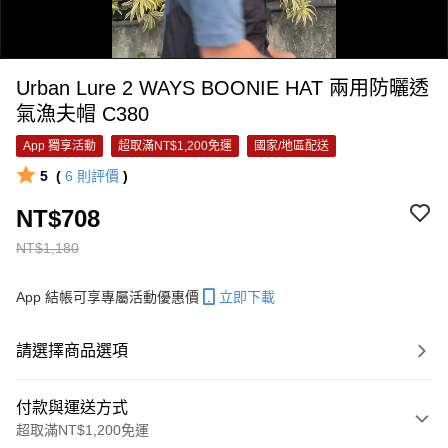
Urban Lure 2 WAYS BOONIE HAT 兩用防曬透
氣漁夫帽 C380
App 獨享活動
超取滿NT$1,200免運
國家/地區配送
5
(
6
則評價
)
0:00
NT$708
/
0:28
NT$1,180
App 結帳可享專屬活動優惠價
立即下載
請選擇商品選項
付款與運送方式
超取滿NT$1,200免運