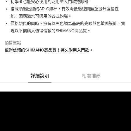
消。如遇「轉專審核」未通過狀況，表示未達大哥付你分期系統評分，恕無
初學者也能安心使用的泛用型入門款捲線器。
２．便利：只要手機號碼，簡訊認證，即可結帳。
法說明評估內容。
搭載順暢出線的AR-C線杯，有效降低纏線問題並提升遠投性
３．安心：先確認商品／服務後，再付款。
【繳款方式說明】
運送方式
能；因應海水可適用於各式釣場。
1.分期款項不併入電信帳單，「大哥付你分期」於每月結算日後寄送繳費提
【「AFTEE先享後付」結帳流程】
全家取貨付款
醒簡訊。
價格親民的同時，擁有以黑色調為基底的亮眼藍色鍍面設計，實
１．於結帳方式選擇「AFTEE先享後付」後，將跳轉至「AFTEE先享後付」
2.透過簡訊連結打開帳單後，可選擇「超商條碼／台灣大直營門市／銀行轉
每筆NT$60，滿NT$1,200(含以上)免運費
結帳頁面，進行簡訊認證並確認金額後，即可完成結帳。
現以平價購入值得信賴的SHIMANO高品質。
帳／街口支付／iPASS MONEY」等通路繳費。
２．訂單成立數日內，您將收到繳費通知簡訊。
付款後全家取貨
３．收到繳費通知簡訊後14天內，點擊此簡訊中的連結，可透過四大超商／
銷售重點
【注意事項】
ATM／網路銀行／等多元方式進行付款，方視為交易完成。
每筆NT$60，滿NT$1,200(含以上)免運費
1.本服務係由「台灣大哥大股份有限公司」（以下簡稱本公司）所提供，讓
值得信賴的SHIMANO高品質！持久耐用入門款。
※ 請注意：結帳手續完成當下不需立刻繳費，但若您需要取消訂單，請聯絡
用戶於交易時，得透過本服務購買商品或服務，並由商店將買賣／分期付款
購買商品的店家。未經商家同意取消之訂單仍視為有效，需透過AFTEE先享
7-11取貨付款
買賣價金債權讓與本公司後，依約使用本公司帳單繳交帳款。
後付繳納相關費用。
2.基於同意付款使用「大哥付你分期」之契約關係目的，商店將以您的個人
每筆NT$60，滿NT$1,200(含以上)免運費
※ 交易是否成功請以「AFTEE先享後付 」之結帳頁面顯示為準，若有關於
資料（包含姓名、電話或地址）提供予台灣大哥大進項蒐集、處理及利用，
是否繳費成功／繳費後需取消欲退款等相關疑問，請聯繫「AFTEE先享後付
由本公司與您本人進行分期帳單所需資料之確認、核對及更正。
詳細說明
相關推薦
客戶支援中心」
https://netprotections.freshdesk.com/support/home
付款後7-11取貨
3.完整用戶服務條款，請詳閱以下連結：
https://oppay.tw/userRule
每筆NT$60，滿NT$1,200(含以上)免運費
【注意事項】
１．透過由恩沛科技股份有限公司提供之「AFTEE先享後付」服務完成之交
一般宅配（門市自取請勿下單，請聯繫客服）
易，需依本服務之必要範圍內提供個人資料，並將交易相關給付款項請求債
權轉讓予恩沛科技股份有限公司。
每筆NT$100，滿NT$2,000(含以上)免運費
２．關於個人資料處理事宜，請瀏覽以下網址：
https://aftee.tw/terms/#terms3
離島一般宅配
３．未成年的使用者請事先徵得法定代理人或監護人之同意方可使用
每筆NT$200，滿NT$2,000(含以上)免運費
「AFTEE先享後付」，若未經同意申辦者引起之損失，本公司不負相關責
任。