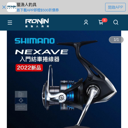
獵漁人釣具
開啟APP
首下載APP即贈$500折價券
0
1
/
1