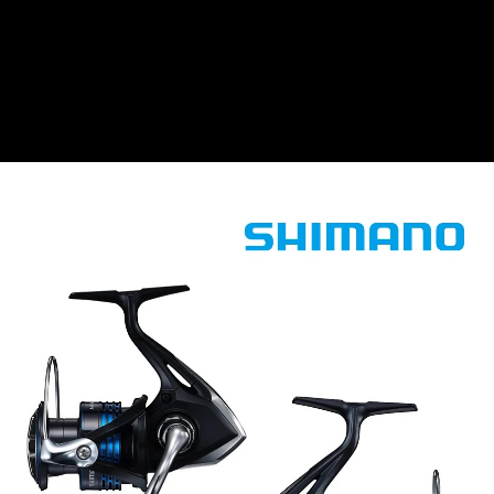
貨到付款（門市自取請勿下單，請聯繫客服）
４．使用「AFTEE先享後付」時，將依據個別帳號之用戶狀況，依本公司即
時審查核予不同之上限額度；若仍有額度不足之情形，本公司將視審查結果
每筆NT$200，滿NT$3,000(含以上)免運費
請求用戶進行身份認證。
５．嚴禁一人註冊多個帳號或使用他人資訊註冊。若發現惡意使用之情形，
恩沛科技股份有限公司將有權停止該用戶之使用額度並採取法律行動。