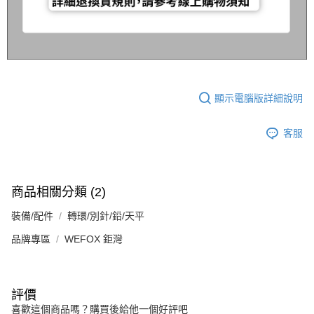
每筆NT$200，滿NT$3,000(含以上)免運費
請求用戶進行身份認證。
５．嚴禁一人註冊多個帳號或使用他人資訊註冊。若發現惡意使用之情形，
國家/地區配送(**下單前請私訊客服確認實際運費(運費另
查看運費
恩沛科技股份有限公司將有權停止該用戶之使用額度並採取法律行動。
計)，訂單才得以成立**)
顯示電腦版詳細說明
客服
商品相關分類 (2)
裝備/配件
轉環/別針/鉛/天平
品牌專區
WEFOX 鉅灣
評價
喜歡這個商品嗎？購買後給他一個好評吧