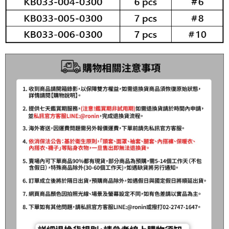
【繳款方式說明】
運送方式
1.分期款項不併入電信帳單，「大哥付你分期」於每月結算日後寄送繳費提
【「AFTEE先享後付」結帳流程】
全家取貨付款
醒簡訊。
１．於結帳方式選擇「AFTEE先享後付」後，將跳轉至「AFTEE先享後付」
2.透過簡訊連結打開帳單後，可選擇「超商條碼／台灣大直營門市／銀行轉
每筆NT$60，滿NT$1,200(含以上)免運費
結帳頁面，進行簡訊認證並確認金額後，即可完成結帳。
帳／街口支付／iPASS MONEY」等通路繳費。
２．訂單成立數日內，您將收到繳費通知簡訊。
付款後全家取貨
３．收到繳費通知簡訊後14天內，點擊此簡訊中的連結，可透過四大超商／
【注意事項】
ATM／網路銀行／等多元方式進行付款，方視為交易完成。
每筆NT$60，滿NT$1,200(含以上)免運費
1.本服務係由「台灣大哥大股份有限公司」（以下簡稱本公司）所提供，讓
※ 請注意：結帳手續完成當下不需立刻繳費，但若您需要取消訂單，請聯絡
用戶於交易時，得透過本服務購買商品或服務，並由商店將買賣／分期付款
購買商品的店家。未經商家同意取消之訂單仍視為有效，需透過AFTEE先享
7-11取貨付款
買賣價金債權讓與本公司後，依約使用本公司帳單繳交帳款。
後付繳納相關費用。
2.基於同意付款使用「大哥付你分期」之契約關係目的，商店將以您的個人
每筆NT$60，滿NT$1,200(含以上)免運費
※ 交易是否成功請以「AFTEE先享後付 」之結帳頁面顯示為準，若有關於
資料（包含姓名、電話或地址）提供予台灣大哥大進項蒐集、處理及利用，
是否繳費成功／繳費後需取消欲退款等相關疑問，請聯繫「AFTEE先享後付
由本公司與您本人進行分期帳單所需資料之確認、核對及更正。
客戶支援中心」
https://netprotections.freshdesk.com/support/home
付款後7-11取貨
3.完整用戶服務條款，請詳閱以下連結：
https://oppay.tw/userRule
每筆NT$60，滿NT$1,200(含以上)免運費
【注意事項】
１．透過由恩沛科技股份有限公司提供之「AFTEE先享後付」服務完成之交
一般宅配（門市自取請勿下單，請聯繫客服）
易，需依本服務之必要範圍內提供個人資料，並將交易相關給付款項請求債
權轉讓予恩沛科技股份有限公司。
每筆NT$100，滿NT$2,000(含以上)免運費
２．關於個人資料處理事宜，請瀏覽以下網址：
https://aftee.tw/terms/#terms3
離島一般宅配
３．未成年的使用者請事先徵得法定代理人或監護人之同意方可使用
每筆NT$200，滿NT$2,000(含以上)免運費
「AFTEE先享後付」，若未經同意申辦者引起之損失，本公司不負相關責
任。
貨到付款（門市自取請勿下單，請聯繫客服）
４．使用「AFTEE先享後付」時，將依據個別帳號之用戶狀況，依本公司即
時審查核予不同之上限額度；若仍有額度不足之情形，本公司將視審查結果