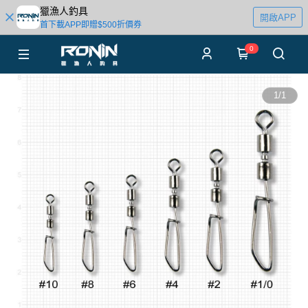
獵漁人釣具
開啟APP
首下載APP即贈$500折價券
0
1
/
1