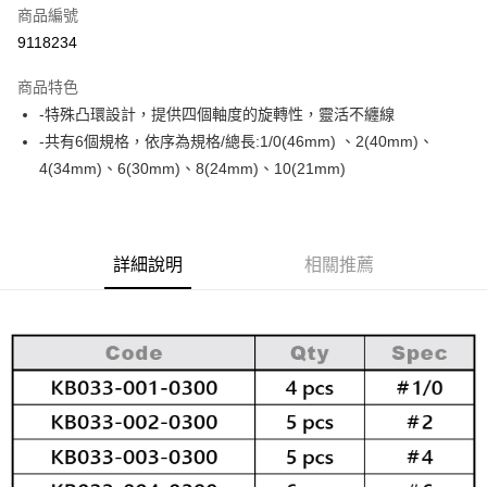
商品編號
信用卡分期付款
9118234
3 期 0 利率 每期
NT$16
21家銀行
商品特色
合作金庫商業銀行
第一商業銀行
超商取貨付款
-特殊凸環設計，提供四個軸度的旋轉性，靈活不纏線
華南商業銀行
彰化商業銀行
-共有6個規格，依序為規格/總長:1/0(46mm) 、2(40mm)、
Apple Pay
上海商業儲蓄銀行
台北富邦商業銀行
國泰世華商業銀行
兆豐國際商業銀行
4(34mm)、6(30mm)、8(24mm)、10(21mm)
街口支付
臺灣中小企業銀行
台中商業銀行
匯豐（台灣）商業銀行
華泰商業銀行
悠遊付
聯邦商業銀行
遠東國際商業銀行
元大商業銀行
永豐商業銀行
詳細說明
相關推薦
大哥付你分期
玉山商業銀行
星展（台灣）商業銀行
相關說明
台新國際商業銀行
中國信託商業銀行
【大哥付你分期使用說明】
台灣樂天信用卡公司
AFTEE先享後付
1.本服務由台灣大哥大提供，台灣大哥大用戶可立即使用無須另外申請。
2.付款方式選擇「大哥付你分期」，訂單成立後會自動跳轉到大哥付的交易
相關說明
流程，驗證手機門號後，選擇欲分期的期數、繳款截止日，確認付款後即完
【關於「AFTEE先享後付」】
成交易。
ATM付款
AFTEE先享後付是「在收到商品之後才付款」的支付方式。 讓您購物簡單
3.實際核准額度、可分期數及費用金額請依後續交易確認頁面所載為準。
便利好安心！
4.訂單成立30分鐘內，如未前往確認交易或遇審核未通過，訂單將自動取
貨到付款
１．簡單：不需註冊會員、不需綁卡、不需儲值。
消。如遇「轉專審核」未通過狀況，表示未達大哥付你分期系統評分，恕無
２．便利：只要手機號碼，簡訊認證，即可結帳。
法說明評估內容。
３．安心：先確認商品／服務後，再付款。