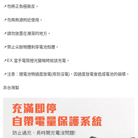
時審查核予不同之上限額度；若仍有額度不足之情形，本公司將視審查結果
📌勿將正負極裝反。
每筆NT$200，滿NT$3,000(含以上)免運費
請求用戶進行身份認證。
５．嚴禁一人註冊多個帳號或使用他人資訊註冊。若發現惡意使用之情形，
📌勿再熱源附近使用。
恩沛科技股份有限公司將有權停止該用戶之使用額度並採取法律行動。
📌請勿放置在潮濕的地方。
📌禁止尖銳物體刺穿電池殼體。
📌EX.當手電筒燈光變暗時就該充電。
📌注意：鋰電池物過度放電(用到沒電)，因過度放電會造成電池的損壞。
非台灣製