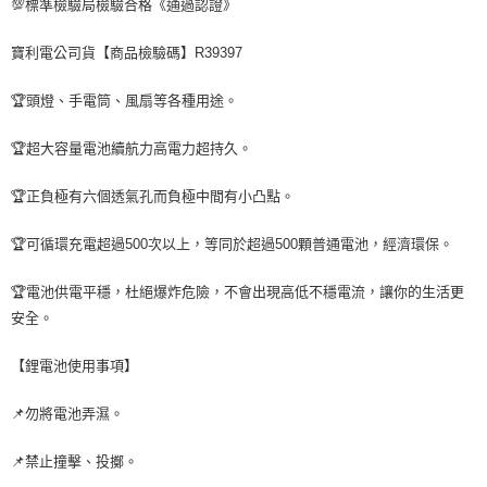
💯標準檢驗局檢驗合格《通過認證》
法說明評估內容。
３．安心：先確認商品／服務後，再付款。
【繳款方式說明】
運送方式
1.分期款項不併入電信帳單，「大哥付你分期」於每月結算日後寄送繳費提
寶利電公司貨【商品檢驗碼】R39397
【「AFTEE先享後付」結帳流程】
全家取貨付款
醒簡訊。
１．於結帳方式選擇「AFTEE先享後付」後，將跳轉至「AFTEE先享後付」
2.透過簡訊連結打開帳單後，可選擇「超商條碼／台灣大直營門市／銀行轉
每筆NT$60，滿NT$1,200(含以上)免運費
結帳頁面，進行簡訊認證並確認金額後，即可完成結帳。
🏆頭燈、手電筒、風扇等各種用途。
帳／街口支付／iPASS MONEY」等通路繳費。
２．訂單成立數日內，您將收到繳費通知簡訊。
付款後全家取貨
３．收到繳費通知簡訊後14天內，點擊此簡訊中的連結，可透過四大超商／
【注意事項】
🏆超大容量電池續航力高電力超持久。
ATM／網路銀行／等多元方式進行付款，方視為交易完成。
每筆NT$60，滿NT$1,200(含以上)免運費
1.本服務係由「台灣大哥大股份有限公司」（以下簡稱本公司）所提供，讓
※ 請注意：結帳手續完成當下不需立刻繳費，但若您需要取消訂單，請聯絡
用戶於交易時，得透過本服務購買商品或服務，並由商店將買賣／分期付款
購買商品的店家。未經商家同意取消之訂單仍視為有效，需透過AFTEE先享
🏆正負極有六個透氣孔而負極中間有小凸點。
7-11取貨付款
買賣價金債權讓與本公司後，依約使用本公司帳單繳交帳款。
後付繳納相關費用。
2.基於同意付款使用「大哥付你分期」之契約關係目的，商店將以您的個人
每筆NT$60，滿NT$1,200(含以上)免運費
※ 交易是否成功請以「AFTEE先享後付 」之結帳頁面顯示為準，若有關於
資料（包含姓名、電話或地址）提供予台灣大哥大進項蒐集、處理及利用，
🏆可循環充電超過500次以上，等同於超過500顆普通電池，經濟環保。
是否繳費成功／繳費後需取消欲退款等相關疑問，請聯繫「AFTEE先享後付
由本公司與您本人進行分期帳單所需資料之確認、核對及更正。
客戶支援中心」
https://netprotections.freshdesk.com/support/home
付款後7-11取貨
3.完整用戶服務條款，請詳閱以下連結：
https://oppay.tw/userRule
🏆電池供電平穩，杜絕爆炸危險，不會出現高低不穩電流，讓你的生活更
每筆NT$60，滿NT$1,200(含以上)免運費
【注意事項】
安全。
１．透過由恩沛科技股份有限公司提供之「AFTEE先享後付」服務完成之交
一般宅配（門市自取請勿下單，請聯繫客服）
易，需依本服務之必要範圍內提供個人資料，並將交易相關給付款項請求債
【鋰電池使用事項】
權轉讓予恩沛科技股份有限公司。
每筆NT$100，滿NT$2,000(含以上)免運費
２．關於個人資料處理事宜，請瀏覽以下網址：
https://aftee.tw/terms/#terms3
離島一般宅配
📌勿將電池弄濕。
３．未成年的使用者請事先徵得法定代理人或監護人之同意方可使用
每筆NT$200，滿NT$2,000(含以上)免運費
「AFTEE先享後付」，若未經同意申辦者引起之損失，本公司不負相關責
📌禁止撞擊、投擲。
任。
貨到付款（門市自取請勿下單，請聯繫客服）
４．使用「AFTEE先享後付」時，將依據個別帳號之用戶狀況，依本公司即