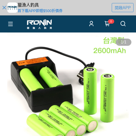
獵漁人釣具
開啟APP
首下載APP即贈$500折價券
0
1
/
1