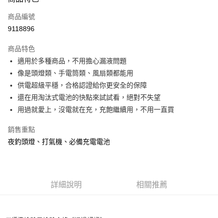
信用卡一次付款
商品編號
信用卡分期付款
9118896
3 期 0 利率 每期
NT$16
21家銀行
商品特色
合作金庫商業銀行
第一商業銀行
超商取貨付款
適用於多種商品，不用擔心漏液問題
華南商業銀行
彰化商業銀行
像是頭燈類、手電筒類、風扇類都能用
Apple Pay
上海商業儲蓄銀行
台北富邦商業銀行
國泰世華商業銀行
兆豐國際商業銀行
供電超級平穩，合格認證給你更安全的保障
街口支付
臺灣中小企業銀行
台中商業銀行
還在用淘汰式電池的快點來試試看，絕對不失望
匯豐（台灣）商業銀行
華泰商業銀行
用過就愛上，沒電就在充，充飽繼續用，不用一直買
悠遊付
聯邦商業銀行
遠東國際商業銀行
元大商業銀行
永豐商業銀行
大哥付你分期
銷售重點
玉山商業銀行
星展（台灣）商業銀行
相關說明
夜釣頭燈、打氣機、必備充電電池
台新國際商業銀行
中國信託商業銀行
【大哥付你分期使用說明】
台灣樂天信用卡公司
AFTEE先享後付
1.本服務由台灣大哥大提供，台灣大哥大用戶可立即使用無須另外申請。
2.付款方式選擇「大哥付你分期」，訂單成立後會自動跳轉到大哥付的交易
相關說明
流程，驗證手機門號後，選擇欲分期的期數、繳款截止日，確認付款後即完
【關於「AFTEE先享後付」】
詳細說明
相關推薦
成交易。
ATM付款
AFTEE先享後付是「在收到商品之後才付款」的支付方式。 讓您購物簡單
3.實際核准額度、可分期數及費用金額請依後續交易確認頁面所載為準。
便利好安心！
4.訂單成立30分鐘內，如未前往確認交易或遇審核未通過，訂單將自動取
貨到付款
１．簡單：不需註冊會員、不需綁卡、不需儲值。
消。如遇「轉專審核」未通過狀況，表示未達大哥付你分期系統評分，恕無
２．便利：只要手機號碼，簡訊認證，即可結帳。