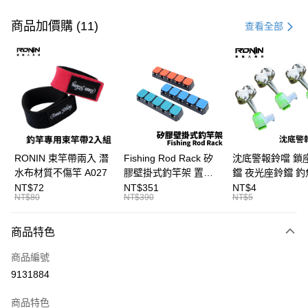
付款方式
信用卡一次付款
商品加價購 (11)
查看全部
信用卡分期付款
3 期 0 利率 每期
NT$1,166
21家銀行
合作金庫商業銀行
第一商業銀行
Apple Pay
華南商業銀行
彰化商業銀行
街口支付
上海商業儲蓄銀行
台北富邦商業銀行
國泰世華商業銀行
兆豐國際商業銀行
悠遊付
臺灣中小企業銀行
台中商業銀行
RONIN 束竿帶兩入 潛
Fishing Rod Rack 矽
沈底警報鈴噹 鎖
匯豐（台灣）商業銀行
華泰商業銀行
水布材質不傷竿 A027
膠壁掛式釣竿架 置竿
鐺 夜光座鈴鐺 釣
大哥付你分期
聯邦商業銀行
遠東國際商業銀行
架 壁鎖式竿架 釣竿展
鐺 沉底鈴鐺 1入 可插
NT$72
NT$351
NT$4
相關說明
元大商業銀行
永豐商業銀行
NT$80
NT$390
NT$5
示架 T1086
Ø4.5x37mm夜光
【大哥付你分期使用說明】
玉山商業銀行
星展（台灣）商業銀行
T115
AFTEE先享後付
1.本服務由台灣大哥大提供，台灣大哥大用戶可立即使用無須另外申請。
台新國際商業銀行
中國信託商業銀行
商品特色
2.付款方式選擇「大哥付你分期」，訂單成立後會自動跳轉到大哥付的交易
相關說明
台灣樂天信用卡公司
流程，驗證手機門號後，選擇欲分期的期數、繳款截止日，確認付款後即完
【關於「AFTEE先享後付」】
成交易。
商品編號
ATM付款
AFTEE先享後付是「在收到商品之後才付款」的支付方式。 讓您購物簡單
3.實際核准額度、可分期數及費用金額請依後續交易確認頁面所載為準。
9131884
便利好安心！
4.訂單成立30分鐘內，如未前往確認交易或遇審核未通過，訂單將自動取
貨到付款
１．簡單：不需註冊會員、不需綁卡、不需儲值。
消。如遇「轉專審核」未通過狀況，表示未達大哥付你分期系統評分，恕無
２．便利：只要手機號碼，簡訊認證，即可結帳。
商品特色
法說明評估內容。