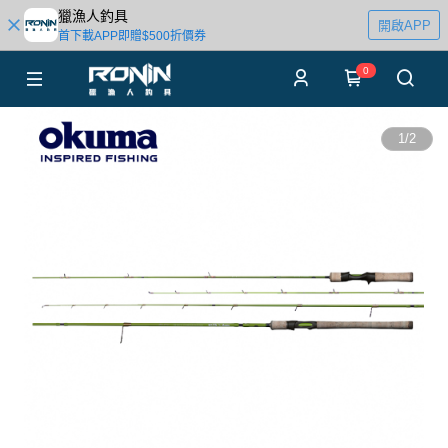
獵漁人釣具
開啟APP
首下載APP即贈$500折價券
0
1
/
2