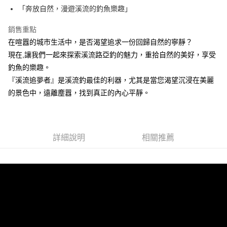
３．安心：先確認商品／服務後，再付款。
【繳款方式說明】
運送方式
「奔放自然，漫遊溪流的釣魚樂趣」
1.分期款項不併入電信帳單，「大哥付你分期」於每月結算日後寄送繳費提
【「AFTEE先享後付」結帳流程】
一般宅配（門市自取請勿下單，請聯繫客服）
醒簡訊。
銷售重點
１．於結帳方式選擇「AFTEE先享後付」後，將跳轉至「AFTEE先享後付」
2.透過簡訊連結打開帳單後，可選擇「超商條碼／台灣大直營門市／銀行轉
每筆NT$100，滿NT$2,000(含以上)免運費
結帳頁面，進行簡訊認證並確認金額後，即可完成結帳。
在喧囂的城市生活中，是否渴望追求一份回歸自然的寧靜？
帳／街口支付／iPASS MONEY」等通路繳費。
２．訂單成立數日內，您將收到繳費通知簡訊。
現在,讓我們一起來探索溪流路亞釣的魅力，重拾自然的美好，享受
大型宅配(門市自取請勿下單，請聯繫客服）
３．收到繳費通知簡訊後14天內，點擊此簡訊中的連結，可透過四大超商／
【注意事項】
ATM／網路銀行／等多元方式進行付款，方視為交易完成。
釣魚的樂趣。
每筆NT$150，滿NT$2,000(含以上)免運費
1.本服務係由「台灣大哥大股份有限公司」（以下簡稱本公司）所提供，讓
※ 請注意：結帳手續完成當下不需立刻繳費，但若您需要取消訂單，請聯絡
『溪流追夢者』是溪流釣最佳的利器，尤其是當您渴望沉浸在美麗
用戶於交易時，得透過本服務購買商品或服務，並由商店將買賣／分期付款
購買商品的店家。未經商家同意取消之訂單仍視為有效，需透過AFTEE先享
離島一般宅配
買賣價金債權讓與本公司後，依約使用本公司帳單繳交帳款。
的景色中，遠離塵囂，找到真正的內心平靜。
後付繳納相關費用。
2.基於同意付款使用「大哥付你分期」之契約關係目的，商店將以您的個人
每筆NT$200，滿NT$2,000(含以上)免運費
※ 交易是否成功請以「AFTEE先享後付 」之結帳頁面顯示為準，若有關於
資料（包含姓名、電話或地址）提供予台灣大哥大進項蒐集、處理及利用，
是否繳費成功／繳費後需取消欲退款等相關疑問，請聯繫「AFTEE先享後付
由本公司與您本人進行分期帳單所需資料之確認、核對及更正。
客戶支援中心」
https://netprotections.freshdesk.com/support/home
貨到付款（門市自取請勿下單，請聯繫客服）
3.完整用戶服務條款，請詳閱以下連結：
https://oppay.tw/userRule
每筆NT$200，滿NT$3,000(含以上)免運費
詳細說明
相關推薦
【注意事項】
１．透過由恩沛科技股份有限公司提供之「AFTEE先享後付」服務完成之交
國家/地區配送(**下單前請私訊客服確認實際運費(運費另
查看運費
易，需依本服務之必要範圍內提供個人資料，並將交易相關給付款項請求債
計)，訂單才得以成立**)
權轉讓予恩沛科技股份有限公司。
２．關於個人資料處理事宜，請瀏覽以下網址：
https://aftee.tw/terms/#terms3
３．未成年的使用者請事先徵得法定代理人或監護人之同意方可使用
「AFTEE先享後付」，若未經同意申辦者引起之損失，本公司不負相關責
任。
４．使用「AFTEE先享後付」時，將依據個別帳號之用戶狀況，依本公司即