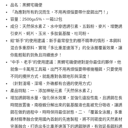
３．安心：先確認商品／服務後，再付款。
一般宅配（門市自取請勿下單，請聯繫客服）
【繳款方式說明】
品名：黑鯛宅磯便
1.分期款項不併入電信帳單，「大哥付你分期」於每月結算日後寄送繳費提
每筆NT$100，滿NT$2,000(含以上)免運費
【「AFTEE先享後付」結帳流程】
「為應對所有釣況而生，不用再煩惱要帶什麼餌出門！」
醒簡訊。
１．於結帳方式選擇「AFTEE先享後付」後，將跳轉至「AFTEE先享後付」
容量：2500g±5%、一箱12包
2.透過簡訊連結打開帳單後，可選擇「超商條碼／台灣大直營門市／銀行轉
大型宅配(門市自取請勿下單，請聯繫客服）
結帳頁面，進行簡訊認證並確認金額後，即可完成結帳。
帳／街口支付／iPASS MONEY」等通路繳費。
成分：天然保水素Ｚ、水中穿透誘引素、五穀粉、麥片、增艷誘
２．訂單成立數日內，您將收到繳費通知簡訊。
每筆NT$150，滿NT$2,000(含以上)免運費
３．收到繳費通知簡訊後14天內，點擊此簡訊中的連結，可透過四大超商／
引麥片、蚵片、玉米、多肽氨基酸、吐司粉。
【注意事項】
ATM／網路銀行／等多元方式進行付款，方視為交易完成。
1.本服務係由「台灣大哥大股份有限公司」（以下簡稱本公司）所提供，讓
給"新手"的使用建議：新手最常發生釣棚不精準的情形，本餌料
※ 請注意：結帳手續完成當下不需立刻繳費，但若您需要取消訂單，請聯絡
用戶於交易時，得透過本服務購買商品或服務，並由商店將買賣／分期付款
混合多重原料，實現「多比重差速落下」的全泳層覆蓋效果，讓
購買商品的店家。未經商家同意取消之訂單仍視為有效，需透過AFTEE先享
買賣價金債權讓與本公司後，依約使用本公司帳單繳交帳款。
後付繳納相關費用。
你能輕鬆釣到魚且持續進步！
2.基於同意付款使用「大哥付你分期」之契約關係目的，商店將以您的個人
※ 交易是否成功請以「AFTEE先享後付 」之結帳頁面顯示為準，若有關於
資料（包含姓名、電話或地址）提供予台灣大哥大進項蒐集、處理及利用，
"中手、老手"的使用建議：黑鯛宅磯便絕對是你最佳的夥伴，他
是否繳費成功／繳費後需取消欲退款等相關疑問，請聯繫「AFTEE先享後付
由本公司與您本人進行分期帳單所需資料之確認、核對及更正。
客戶支援中心」
https://netprotections.freshdesk.com/support/home
就像一卡萬用工具箱，出門不用再煩惱要帶哪幾種餌，只要使用
3.完整用戶服務條款，請詳閱以下連結：
https://oppay.tw/userRule
不同的攪拌方式，就能應對各類地形與深度！
【注意事項】
（針對淺場、深場、外礁都有合適的使用方式）
１．透過由恩沛科技股份有限公司提供之「AFTEE先享後付」服務完成之交
易，需依本服務之必要範圍內提供個人資料，並將交易相關給付款項請求債
產品特點：一、添加神秘元素「天然保水素Ｚ」
權轉讓予恩沛科技股份有限公司。
增加誘餌吸水量，強化保水效果，並強化遠投性能，且誘餌在長
２．關於個人資料處理事宜，請瀏覽以下網址：
https://aftee.tw/terms/#terms3
時間放置後，南極蝦分解出來的氨基酸液也能被充分吸收，讓誘
３．未成年的使用者請事先徵得法定代理人或監護人之同意方可使用
餌在做釣過程中，時時保持最佳狀態。二、「覆蓋全泳層」多重
「AFTEE先享後付」，若未經同意申辦者引起之損失，本公司不負相關責
素材精準融合使用國內首創的先進製程，將不同密度的天然素材
任。
４．使用「AFTEE先享後付」時，將依據個別帳號之用戶狀況，依本公司即
完美融合，打造出多比重差速落下的誘餌隧道，有效延長餌料誘