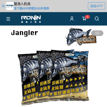
獵漁人釣具
開啟APP
首下載APP即贈$500折價券
0
1
/
2