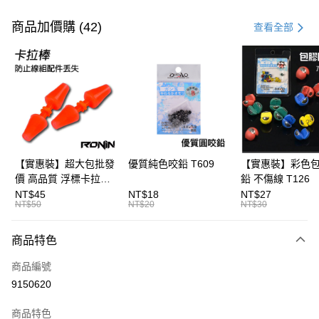
付款方式
信用卡一次付款
商品加價購 (42)
查看全部
信用卡分期付款
3 期 0 利率 每期
NT$53
21家銀行
合作金庫商業銀行
第一商業銀行
Apple Pay
華南商業銀行
彰化商業銀行
街口支付
上海商業儲蓄銀行
台北富邦商業銀行
國泰世華商業銀行
兆豐國際商業銀行
悠遊付
臺灣中小企業銀行
台中商業銀行
【實惠裝】超大包批發
優質純色咬鉛 T609
【實惠裝】彩色
匯豐（台灣）商業銀行
華泰商業銀行
價 高品質 浮標卡拉棒
鉛 不傷線 T126
大哥付你分期
聯邦商業銀行
遠東國際商業銀行
20入 T086
NT$45
NT$18
NT$27
相關說明
元大商業銀行
永豐商業銀行
NT$50
NT$20
NT$30
【大哥付你分期使用說明】
玉山商業銀行
星展（台灣）商業銀行
AFTEE先享後付
1.本服務由台灣大哥大提供，台灣大哥大用戶可立即使用無須另外申請。
台新國際商業銀行
中國信託商業銀行
商品特色
2.付款方式選擇「大哥付你分期」，訂單成立後會自動跳轉到大哥付的交易
相關說明
台灣樂天信用卡公司
流程，驗證手機門號後，選擇欲分期的期數、繳款截止日，確認付款後即完
【關於「AFTEE先享後付」】
成交易。
商品編號
ATM付款
AFTEE先享後付是「在收到商品之後才付款」的支付方式。 讓您購物簡單
3.實際核准額度、可分期數及費用金額請依後續交易確認頁面所載為準。
9150620
便利好安心！
4.訂單成立30分鐘內，如未前往確認交易或遇審核未通過，訂單將自動取
１．簡單：不需註冊會員、不需綁卡、不需儲值。
運送方式
消。如遇「轉專審核」未通過狀況，表示未達大哥付你分期系統評分，恕無
２．便利：只要手機號碼，簡訊認證，即可結帳。
商品特色
法說明評估內容。