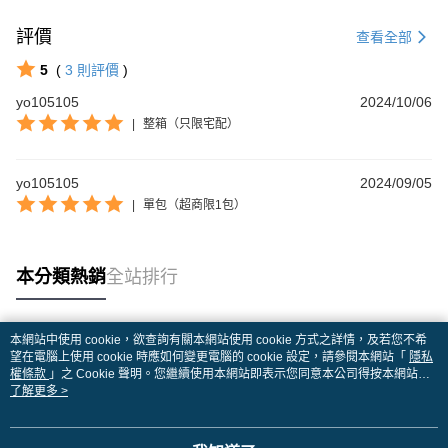
評價
查看全部
5
(
3
則評價
)
yo105105
2024/10/06
|
整箱（只限宅配）
yo105105
2024/09/05
|
單包（超商限1包）
本分類熱銷
全站排行
本網站中使用 cookie，欲查詢有關本網站使用 cookie 方式之詳情，及若您不希
熱門標籤
望在電腦上使用 cookie 時應如何變更電腦的 cookie 設定，請參閱本網站「
隱私
權條款
」之 Cookie 聲明。您繼續使用本網站即表示您同意本公司得按本網站使
用條款之 Cookie 聲明使用 cookie。
了解更多 >