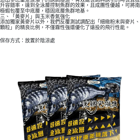
升容錯率，達到全泳層控制魚群的效果，且成團性優越，可將南
極蝦包覆至中底層，穩固底層魚群地基。
三、「黃麥片」與玉米香氣強化
添加獨家黃麥片以外，我們反覆測試調配出「細緻粉末與麥片、
顆粒」的精良比例，不僅霧性強還優化了遠投的飛行性能。
保存方式：放置於陰涼處