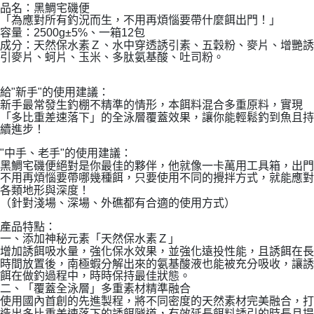
品名：黑鯛宅磯便
「為應對所有釣況而生，不用再煩惱要帶什麼餌出門！」
容量：2500g±5%、一箱12包
成分：天然保水素Ｚ、水中穿透誘引素、五穀粉、麥片、增艷誘
引麥片、蚵片、玉米、多肽氨基酸、吐司粉。
給"新手"的使用建議：
新手最常發生釣棚不精準的情形，本餌料混合多重原料，實現
「多比重差速落下」的全泳層覆蓋效果，讓你能輕鬆釣到魚且持
續進步！
"中手、老手"的使用建議：
黑鯛宅磯便絕對是你最佳的夥伴，他就像一卡萬用工具箱，出門
不用再煩惱要帶哪幾種餌，只要使用不同的攪拌方式，就能應對
各類地形與深度！
（針對淺場、深場、外礁都有合適的使用方式）
產品特點：
一、添加神秘元素「天然保水素Ｚ」
增加誘餌吸水量，強化保水效果，並強化遠投性能，且誘餌在長
時間放置後，南極蝦分解出來的氨基酸液也能被充分吸收，讓誘
餌在做釣過程中，時時保持最佳狀態。
二、「覆蓋全泳層」多重素材精準融合
使用國內首創的先進製程，將不同密度的天然素材完美融合，打
造出多比重差速落下的誘餌隧道，有效延長餌料誘引的時長且提