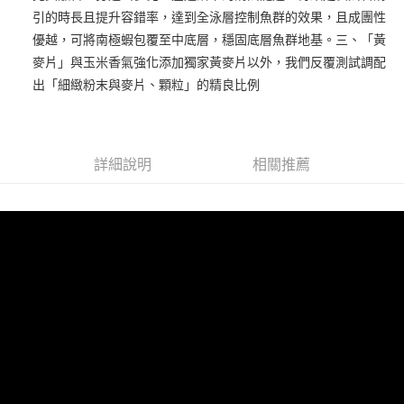
時審查核予不同之上限額度；若仍有額度不足之情形，本公司將視審查結果
引的時長且提升容錯率，達到全泳層控制魚群的效果，且成團性
請求用戶進行身份認證。
５．嚴禁一人註冊多個帳號或使用他人資訊註冊。若發現惡意使用之情形，
優越，可將南極蝦包覆至中底層，穩固底層魚群地基。三、「黃
恩沛科技股份有限公司將有權停止該用戶之使用額度並採取法律行動。
麥片」與玉米香氣強化添加獨家黃麥片以外，我們反覆測試調配
出「細緻粉末與麥片、顆粒」的精良比例
詳細說明
相關推薦