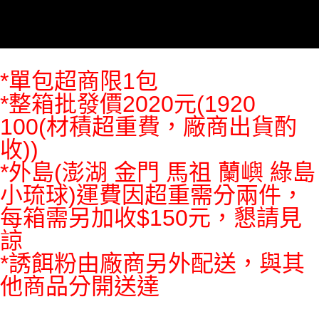
*單包超商限1包
*整箱批發價2020元(1920
100(材積超重費，廠商出貨酌
收))
*外島(澎湖 金門 馬祖 蘭嶼 綠島
小琉球)運費因超重需分兩件，
每箱需另加收$150元，懇請見
諒
*誘餌粉由廠商另外配送，與其
他商品分開送達