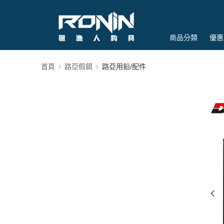
商品分類
優惠
首頁
路亞假餌
路亞用鉛/配件