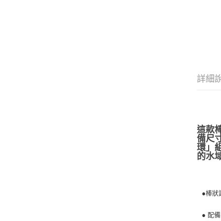
詳細
這款
備尺寸
環」組
的水
●棒狀
● 配