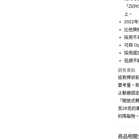
華南商
「ZERO
Apple Pay
上海商
上。
國泰世
202
街口支付
臺灣中
比他牌
匯豐（
悠遊付
聯邦商
採用不
元大商
大哥付你
可與 O
玉山商
相關說明
採用感
台新國
【大哥付
低調不
台灣樂
AFTEE先
1.本服務
2.付款方
銷售重點
相關說明
流程，驗
【關於「A
這款棒狀
ATM付款
完成交易
AFTEE
要考量，
3.實際核
便利好安
4.訂單成
貨到付款
止動器固定。
１．簡單
消。如遇
２．便利
「開放式轉
無法說明
３．安心
至28克
【繳款方
運送方式
1.分期款
【「AFT
的障礙物
醒簡訊。
１．於結帳
全家取貨
2.透過簡
付」結帳
帳／街口支
每筆NT$6
２．訂單
商品相關分
３．收到繳