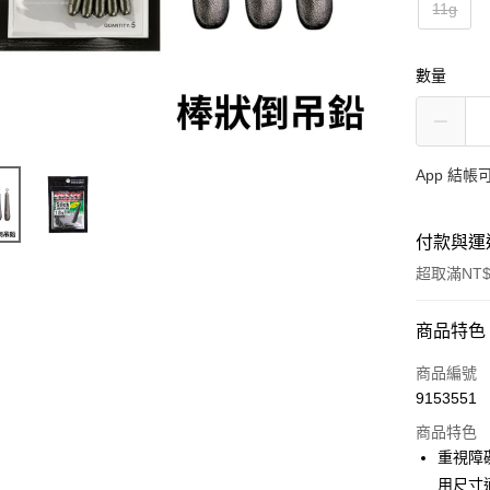
11g
數量
App 結
付款與運
超取滿NT$
付款方式
商品特色
信用卡一
商品編號
9153551
信用卡分
商品特色
3 期 
重視障
合作金
用尺寸
超商取貨