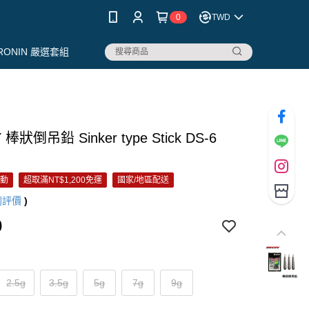
0
TWD
RONIN 嚴選套組
棒狀倒吊鉛 Sinker type Stick DS-6
活動
超取滿NT$1,200免運
國家/地區配送
則評價
)
0
2.5g
3.5g
5g
7g
9g