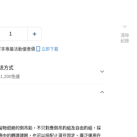
清除
紀錄
帳可享專屬活動優惠價
立即下載
送方式
1,200免運
次付款
期付款
0 利率 每期
NT$30
21家銀行
礙物迴避的倒吊鉛，不只對應倒吊釣組及自由釣組，採
庫商業銀行
第一商業銀行
適中的轉環環眼，也可以搭配止滑豆固定。廣泛運用在
付款