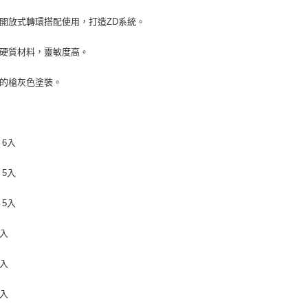
與開放式轉環搭配使用，打造ZD系統。
用硬質材料，靈敏度高。
調的槍灰色塗裝。
 6入
 5入
 5入
4入
4入
3入