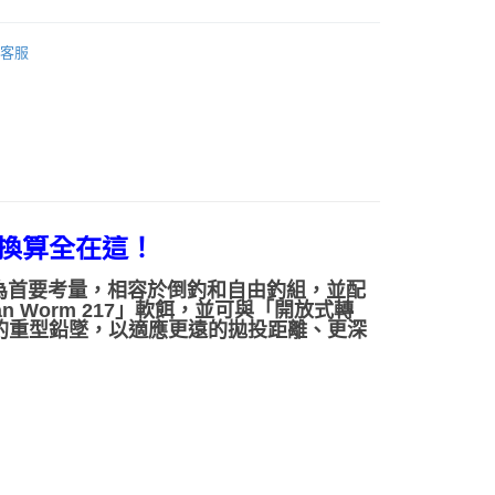
項】
網路銀行／等多元方式進行付款，方視為交易完成。
家取貨
係由「台灣大哥大股份有限公司」（以下簡稱本公司）所提供，讓
路亞用鉛/配件
：結帳手續完成當下不需立刻繳費，但若您需要取消訂單，請聯
0，滿NT$1,200(含以上)免運費
易時，得透過本服務購買商品或服務，並由商店將買賣／分期付
客服
的店家。未經商家同意取消之訂單仍視為有效，需透過AFTEE
DECOY
金債權讓與本公司後，依約使用本公司帳單繳交帳款。
繳納相關費用。
付款
意付款使用「大哥付你分期」之契約關係目的，商店將以您的個人
否成功請以「AFTEE先享後付 」之結帳頁面顯示為準，若有關於
含姓名、電話或地址）提供予台灣大哥大進項蒐集、處理及利
功／繳費後需取消欲退款等相關疑問，請聯繫「AFTEE先享後
0，滿NT$1,200(含以上)免運費
公司與您本人進行分期帳單所需資料之確認、核對及更正。
援中心」
https://netprotections.freshdesk.com/support/home
戶服務條款，請詳閱以下連結：
https://oppay.tw/userRule
1取貨
項】
0，滿NT$1,200(含以上)免運費
恩沛科技股份有限公司提供之「AFTEE先享後付」服務完成之
依本服務之必要範圍內提供個人資料，並將交易相關給付款項請
（門市自取請勿下單，請聯繫客服）
讓予恩沛科技股份有限公司。
換算全在這！
個人資料處理事宜，請瀏覽以下網址：
00，滿NT$2,000(含以上)免運費
ee.tw/terms/#terms3
為首要考量，相容於倒釣和自由釣組，並配
年的使用者請事先徵得法定代理人或監護人之同意方可使用
宅配
 Worm 217」軟餌，並可與「開放式轉
E先享後付」，若未經同意申辦者引起之損失，本公司不負相關責
8克的重型鉛墜，以適應更遠的拋投距離、更深
00，滿NT$2,000(含以上)免運費
AFTEE先享後付」時，將依據個別帳號之用戶狀況，依本公司
（門市自取請勿下單，請聯繫客服）
核予不同之上限額度；若仍有額度不足之情形，本公司將視審查
用戶進行身份認證。
00，滿NT$3,000(含以上)免運費
一人註冊多個帳號或使用他人資訊註冊。若發現惡意使用之情
科技股份有限公司將有權停止該用戶之使用額度並採取法律行
配送(**下單前請私訊客服確認實際運費(運費另
查看運費
得以成立**)