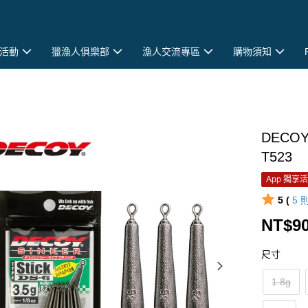
活動
獵漁人俱樂部
漁人交流專區
購物須知
DECOY 
T523
App 獨享
5 (
5
NT$9
尺寸
1.8g