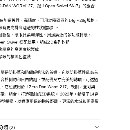
業銀行
彰化商業銀行
-DAN WORM127」跟「Open Swivel SN-7」的組合
業儲蓄銀行
台北富邦商業銀行
華商業銀行
兆豐國際商業銀行
2年追加遠投性、高精度、可用於障礙區的14g～28g規格。
小企業銀行
台中商業銀行
擁有更高掛底迴避的柱狀體設計。
台灣）商業銀行
華泰商業銀行
業銀行
遠東國際商業銀行
易斷裂、環眼具柔韌彈性、用途廣泛的多功能轉環。
業銀行
永豐商業銀行
分期
pen Swivel 搭配使用，組成ZD系列釣組
業銀行
星展（台灣）商業銀行
度極高的高硬度鋁製成
際商業銀行
中國信託商業銀行
你分期使用說明】
顯眼的槍黑色塗裝
天信用卡公司
享後付
由台灣大哥大提供，台灣大哥大用戶可立即使用無須另外申請。
式選擇「大哥付你分期」，訂單成立後會自動跳轉到大哥付的交易
證手機門號後，選擇欲分期的期數、繳款截止日，確認付款後即
FTEE先享後付」】
鉛墜是防掛草和防纏繞釣法的首選。它以防掛草性能為首
。
先享後付是「在收到商品之後才付款」的支付方式。 讓您購物簡單
相容於倒釣和自由釣組，並配備尺寸完美的轉環，可透過
准額度、可分期數及費用金額請依後續交易確認頁面所載為準。
心！
立30分鐘內，如未前往確認交易或遇審核未通過，訂單將自動取
它也被用於「Zero Dan Worm 217」軟餌，並可與
：不需註冊會員、不需綁卡、不需儲值。
「轉專審核」未通過狀況，表示未達大哥付你分期系統評分，恕
：只要手機號碼，簡訊認證，即可結帳。
環」組合，打造獨創的ZD系統。 2022年，新增了14克
評估內容。
：先確認商品／服務後，再付款。
的重型鉛墜，以適應更遠的拋投距離、更深的水域和更密集
式說明】
項不併入電信帳單，「大哥付你分期」於每月結算日後寄送繳費提
EE先享後付」結帳流程】
。
方式選擇「AFTEE先享後付」後，將跳轉至「AFTEE先享後
付款
訊連結打開帳單後，可選擇「超商條碼／台灣大直營門市／銀行轉
頁面，進行簡訊認證並確認金額後，即可完成結帳。
付／iPASS MONEY」等通路繳費。
0，滿NT$1,200(含以上)免運費
成立數日內，您將收到繳費通知簡訊。
類 (2)
費通知簡訊後14天內，點擊此簡訊中的連結，可透過四大超商