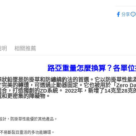
【注意事
／ATM／
付款後全
1.本服務
路亞假餌
※ 請注意
每筆NT$6
用戶於交
分享
絡購買商品
品牌專區
款買賣價
先享後付
7-11取貨
2.基於同
※ 交易是
資料（包
是否繳費成
每筆NT$6
用，由本
付客戶支
3.完整用
付款後7-1
說明
相關推薦
【注意事
每筆NT$6
１．透過由
交易，需
一般宅配
求債權轉
路亞重量怎麼換算？各單位
２．關於
每筆NT$1
https://aft
棒狀鉛墜是防掛草和防纏繞釣法的首選。它以防掛草性能
３．未成
離島一般
完美的轉環，可透過止動器固定。它也被用於「Zero Dan
「AFTE
合，打造獨創的ZD系統。 2022年，新增了14克至2
每筆NT$2
任。
域和更密集的障礙物。
４．使用「
貨到付款
即時審查
結果請求
每筆NT$2
５．嚴禁
設計，防掛草性能優於其他產品。
形，恩沛
國家/地區
動。
計)，訂單才
備不易斷裂且靈活的多功能轉環。