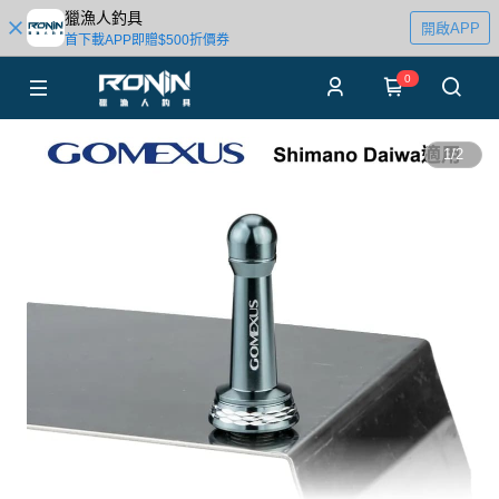
獵漁人釣具
開啟APP
首下載APP即贈$500折價券
0
1
/
2