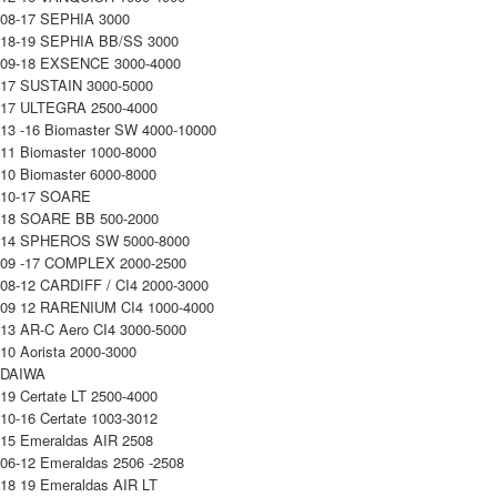
任。
08-17 SEPHIA 3000
貨到付款（門市自取請勿下單，請聯繫客服）
４．使用「AFTEE先享後付」時，將依據個別帳號之用戶狀況，依本公司即
18-19 SEPHIA BB/SS 3000
時審查核予不同之上限額度；若仍有額度不足之情形，本公司將視審查結果
每筆NT$200，滿NT$3,000(含以上)免運費
09-18 EXSENCE 3000-4000
請求用戶進行身份認證。
17 SUSTAIN 3000-5000
５．嚴禁一人註冊多個帳號或使用他人資訊註冊。若發現惡意使用之情形，
國家/地區配送(**下單前請私訊客服確認實際運費(運費另
查看運費
17 ULTEGRA 2500-4000
恩沛科技股份有限公司將有權停止該用戶之使用額度並採取法律行動。
計)，訂單才得以成立**)
13 -16 Biomaster SW 4000-10000
11 Biomaster 1000-8000
10 Biomaster 6000-8000
10-17 SOARE
18 SOARE BB 500-2000
14 SPHEROS SW 5000-8000
09 -17 COMPLEX 2000-2500
08-12 CARDIFF / CI4 2000-3000
09 12 RARENIUM CI4 1000-4000
13 AR-C Aero CI4 3000-5000
10 Aorista 2000-3000
DAIWA
19 Certate LT 2500-4000
10-16 Certate 1003-3012
15 Emeraldas AIR 2508
06-12 Emeraldas 2506 -2508
18 19 Emeraldas AIR LT