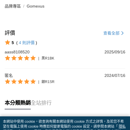
品牌專區
Gomexus
評價
查看全部
5
(
4
則評價
)
aass8108520
2025/09/16
|
黑R1BK
匿名
2024/07/16
|
銀R1SR
本分類熱銷
全站排行
本網站中使用 cookie，欲查詢有關本網站使用 cookie 方式之詳情，及若您不希
熱門標籤
望在電腦上使用 cookie 時應如何變更電腦的 cookie 設定，請參閱本網站「
隱私