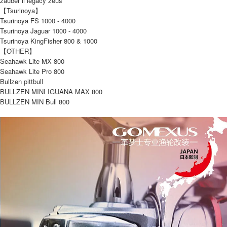
zauber ii legacy zeus
【Tsurinoya】
Tsurinoya FS 1000 - 4000
Tsurinoya Jaguar 1000 - 4000
Tsurinoya KingFisher 800 & 1000
【OTHER】
Seahawk Lite MX 800
Seahawk Lite Pro 800
Bullzen pittbull
BULLZEN MINI IGUANA MAX 800
BULLZEN MIN Bull 800