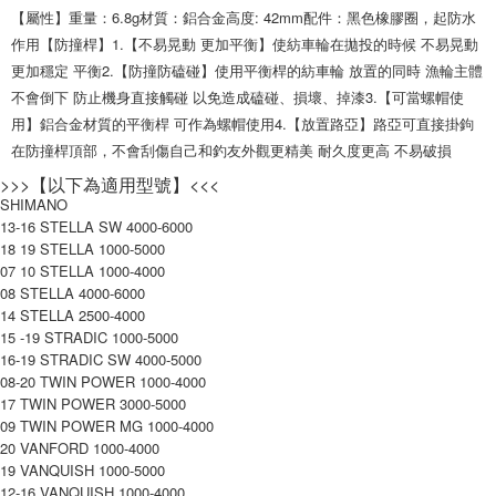
貨到付款
１．簡單：不需註冊會員、不需綁卡、不需儲值。
【屬性】重量：6.8g材質：鋁合金高度: 42mm配件：黑色橡膠圈，起防水
消。如遇「轉專審核」未通過狀況，表示未達大哥付你分期系統評分，恕無
２．便利：只要手機號碼，簡訊認證，即可結帳。
法說明評估內容。
作用【防撞桿】1.【不易晃動 更加平衡】使紡車輪在拋投的時候 不易晃動
３．安心：先確認商品／服務後，再付款。
【繳款方式說明】
運送方式
更加穩定 平衡2.【防撞防磕碰】使用平衡桿的紡車輪 放置的同時 漁輪主體
1.分期款項不併入電信帳單，「大哥付你分期」於每月結算日後寄送繳費提
【「AFTEE先享後付」結帳流程】
全家取貨付款
不會倒下 防止機身直接觸碰 以免造成磕碰、損壞、掉漆3.【可當螺帽使
醒簡訊。
１．於結帳方式選擇「AFTEE先享後付」後，將跳轉至「AFTEE先享後付」
2.透過簡訊連結打開帳單後，可選擇「超商條碼／台灣大直營門市／銀行轉
用】鋁合金材質的平衡桿 可作為螺帽使用4.【放置路亞】路亞可直接掛鉤
每筆NT$60，滿NT$1,200(含以上)免運費
結帳頁面，進行簡訊認證並確認金額後，即可完成結帳。
帳／街口支付／iPASS MONEY」等通路繳費。
２．訂單成立數日內，您將收到繳費通知簡訊。
在防撞桿頂部，不會刮傷自己和釣友外觀更精美 耐久度更高 不易破損
付款後全家取貨
３．收到繳費通知簡訊後14天內，點擊此簡訊中的連結，可透過四大超商／
【注意事項】
>>>【以下為適用型號】<<<
ATM／網路銀行／等多元方式進行付款，方視為交易完成。
每筆NT$60，滿NT$1,200(含以上)免運費
1.本服務係由「台灣大哥大股份有限公司」（以下簡稱本公司）所提供，讓
SHIMANO
※ 請注意：結帳手續完成當下不需立刻繳費，但若您需要取消訂單，請聯絡
用戶於交易時，得透過本服務購買商品或服務，並由商店將買賣／分期付款
13-16 STELLA SW 4000-6000
購買商品的店家。未經商家同意取消之訂單仍視為有效，需透過AFTEE先享
7-11取貨付款
買賣價金債權讓與本公司後，依約使用本公司帳單繳交帳款。
後付繳納相關費用。
18 19 STELLA 1000-5000
2.基於同意付款使用「大哥付你分期」之契約關係目的，商店將以您的個人
每筆NT$60，滿NT$1,200(含以上)免運費
※ 交易是否成功請以「AFTEE先享後付 」之結帳頁面顯示為準，若有關於
07 10 STELLA 1000-4000
資料（包含姓名、電話或地址）提供予台灣大哥大進項蒐集、處理及利用，
是否繳費成功／繳費後需取消欲退款等相關疑問，請聯繫「AFTEE先享後付
08 STELLA 4000-6000
由本公司與您本人進行分期帳單所需資料之確認、核對及更正。
客戶支援中心」
https://netprotections.freshdesk.com/support/home
付款後7-11取貨
14 STELLA 2500-4000
3.完整用戶服務條款，請詳閱以下連結：
https://oppay.tw/userRule
15 -19 STRADIC 1000-5000
每筆NT$60，滿NT$1,200(含以上)免運費
【注意事項】
16-19 STRADIC SW 4000-5000
１．透過由恩沛科技股份有限公司提供之「AFTEE先享後付」服務完成之交
一般宅配（門市自取請勿下單，請聯繫客服）
08-20 TWIN POWER 1000-4000
易，需依本服務之必要範圍內提供個人資料，並將交易相關給付款項請求債
17 TWIN POWER 3000-5000
權轉讓予恩沛科技股份有限公司。
每筆NT$100，滿NT$2,000(含以上)免運費
09 TWIN POWER MG 1000-4000
２．關於個人資料處理事宜，請瀏覽以下網址：
https://aftee.tw/terms/#terms3
20 VANFORD 1000-4000
離島一般宅配
３．未成年的使用者請事先徵得法定代理人或監護人之同意方可使用
19 VANQUISH 1000-5000
每筆NT$200，滿NT$2,000(含以上)免運費
「AFTEE先享後付」，若未經同意申辦者引起之損失，本公司不負相關責
12-16 VANQUISH 1000-4000