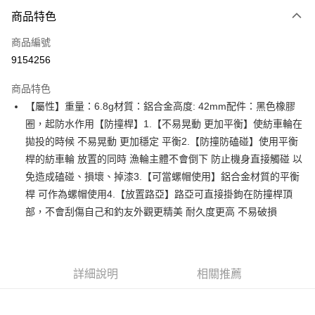
付款方式
商品特色
信用卡一次付款
商品編號
信用卡分期付款
9154256
3 期 0 利率 每期
NT$99
21家銀行
商品特色
合作金庫商業銀行
第一商業銀行
超商取貨付款
【屬性】重量：6.8g材質：鋁合金高度: 42mm配件：黑色橡膠
華南商業銀行
彰化商業銀行
圈，起防水作用【防撞桿】1.【不易晃動 更加平衡】使紡車輪在
Apple Pay
上海商業儲蓄銀行
台北富邦商業銀行
國泰世華商業銀行
兆豐國際商業銀行
拋投的時候 不易晃動 更加穩定 平衡2.【防撞防磕碰】使用平衡
街口支付
臺灣中小企業銀行
台中商業銀行
桿的紡車輪 放置的同時 漁輪主體不會倒下 防止機身直接觸碰 以
匯豐（台灣）商業銀行
華泰商業銀行
免造成磕碰、損壞、掉漆3.【可當螺帽使用】鋁合金材質的平衡
悠遊付
聯邦商業銀行
遠東國際商業銀行
桿 可作為螺帽使用4.【放置路亞】路亞可直接掛鉤在防撞桿頂
元大商業銀行
永豐商業銀行
大哥付你分期
部，不會刮傷自己和釣友外觀更精美 耐久度更高 不易破損
玉山商業銀行
星展（台灣）商業銀行
相關說明
台新國際商業銀行
中國信託商業銀行
【大哥付你分期使用說明】
台灣樂天信用卡公司
AFTEE先享後付
1.本服務由台灣大哥大提供，台灣大哥大用戶可立即使用無須另外申請。
2.付款方式選擇「大哥付你分期」，訂單成立後會自動跳轉到大哥付的交易
相關說明
詳細說明
相關推薦
流程，驗證手機門號後，選擇欲分期的期數、繳款截止日，確認付款後即完
【關於「AFTEE先享後付」】
成交易。
ATM付款
AFTEE先享後付是「在收到商品之後才付款」的支付方式。 讓您購物簡單
3.實際核准額度、可分期數及費用金額請依後續交易確認頁面所載為準。
便利好安心！
4.訂單成立30分鐘內，如未前往確認交易或遇審核未通過，訂單將自動取