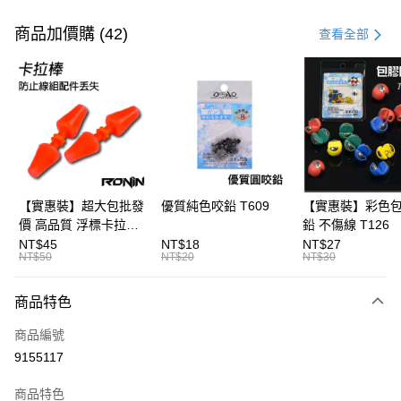
付款方式
信用卡一次付款
商品加價購 (42)
查看全部
信用卡分期付款
3 期 0 利率 每期
NT$100
21家銀行
合作金庫商業銀行
第一商業銀行
超商取貨付款
華南商業銀行
彰化商業銀行
Apple Pay
上海商業儲蓄銀行
台北富邦商業銀行
國泰世華商業銀行
兆豐國際商業銀行
街口支付
臺灣中小企業銀行
台中商業銀行
【實惠裝】超大包批發
優質純色咬鉛 T609
【實惠裝】彩色
匯豐（台灣）商業銀行
華泰商業銀行
價 高品質 浮標卡拉棒
鉛 不傷線 T126
悠遊付
聯邦商業銀行
遠東國際商業銀行
20入 T086
NT$45
NT$18
NT$27
元大商業銀行
永豐商業銀行
NT$50
NT$20
NT$30
大哥付你分期
玉山商業銀行
星展（台灣）商業銀行
相關說明
台新國際商業銀行
中國信託商業銀行
商品特色
【大哥付你分期使用說明】
台灣樂天信用卡公司
AFTEE先享後付
1.本服務由台灣大哥大提供，台灣大哥大用戶可立即使用無須另外申請。
商品編號
2.付款方式選擇「大哥付你分期」，訂單成立後會自動跳轉到大哥付的交易
相關說明
流程，驗證手機門號後，選擇欲分期的期數、繳款截止日，確認付款後即完
9155117
【關於「AFTEE先享後付」】
成交易。
ATM付款
AFTEE先享後付是「在收到商品之後才付款」的支付方式。 讓您購物簡單
3.實際核准額度、可分期數及費用金額請依後續交易確認頁面所載為準。
便利好安心！
商品特色
4.訂單成立30分鐘內，如未前往確認交易或遇審核未通過，訂單將自動取