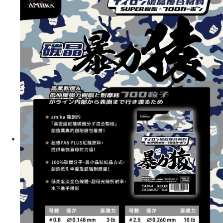
任。
貨到付款（門市自取請勿下單，請聯繫客服）
４．使用「AFTEE先享後付」時，將依據個別帳號之用戶狀況，依本公司即
時審查核予不同之上限額度；若仍有額度不足之情形，本公司將視審查結果
每筆NT$200，滿NT$3,000(含以上)免運費
請求用戶進行身份認證。
５．嚴禁一人註冊多個帳號或使用他人資訊註冊。若發現惡意使用之情形，
國家/地區配送(**下單前請私訊客服確認實際運費(運費另
查看運費
恩沛科技股份有限公司將有權停止該用戶之使用額度並採取法律行動。
計)，訂單才得以成立**)