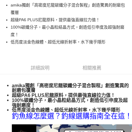
貨到付款
１．簡單：不需註冊會員、不需綁卡、不需儲值。
消。如遇「轉專審核」未通過狀況，表示未達大哥付你分期系統評分，恕無
amika獨創「高密度尼龍碳纖分子混合製程」創造驚異的耐磨包
２．便利：只要手機號碼，簡訊認證，即可結帳。
法說明評估內容。
覆層
３．安心：先確認商品／服務後，再付款。
【繳款方式說明】
運送方式
超級PA6 PLUS尼龍原料，提供最強直線拉力值！
1.分期款項不併入電信帳單，「大哥付你分期」於每月結算日後寄送繳費提
【「AFTEE先享後付」結帳流程】
全家取貨付款
醒簡訊。
100%碳纖分子，最小晶粒結晶方式，創造低引申度及超強耐磨
１．於結帳方式選擇「AFTEE先享後付」後，將跳轉至「AFTEE先享後付」
2.透過簡訊連結打開帳單後，可選擇「超商條碼／台灣大直營門市／銀行轉
每筆NT$60，滿NT$1,200(含以上)免運費
結帳頁面，進行簡訊認證並確認金額後，即可完成結帳。
度！
帳／街口支付／iPASS MONEY」等通路繳費。
２．訂單成立數日內，您將收到繳費通知簡訊。
低亮度淡金色線體、超低光線折射率，水下幾乎隱形
付款後全家取貨
３．收到繳費通知簡訊後14天內，點擊此簡訊中的連結，可透過四大超商／
【注意事項】
ATM／網路銀行／等多元方式進行付款，方視為交易完成。
每筆NT$60，滿NT$1,200(含以上)免運費
1.本服務係由「台灣大哥大股份有限公司」（以下簡稱本公司）所提供，讓
※ 請注意：結帳手續完成當下不需立刻繳費，但若您需要取消訂單，請聯絡
用戶於交易時，得透過本服務購買商品或服務，並由商店將買賣／分期付款
購買商品的店家。未經商家同意取消之訂單仍視為有效，需透過AFTEE先享
7-11取貨付款
買賣價金債權讓與本公司後，依約使用本公司帳單繳交帳款。
後付繳納相關費用。
詳細說明
相關推薦
2.基於同意付款使用「大哥付你分期」之契約關係目的，商店將以您的個人
每筆NT$60，滿NT$1,200(含以上)免運費
※ 交易是否成功請以「AFTEE先享後付 」之結帳頁面顯示為準，若有關於
資料（包含姓名、電話或地址）提供予台灣大哥大進項蒐集、處理及利用，
是否繳費成功／繳費後需取消欲退款等相關疑問，請聯繫「AFTEE先享後付
由本公司與您本人進行分期帳單所需資料之確認、核對及更正。
客戶支援中心」
https://netprotections.freshdesk.com/support/home
付款後7-11取貨
3.完整用戶服務條款，請詳閱以下連結：
https://oppay.tw/userRule
amika獨創「高密度尼龍碳纖分子混合製程」創造驚異的
每筆NT$60，滿NT$1,200(含以上)免運費
耐磨包覆層
【注意事項】
超級PA6 PLUS尼龍原料，提供最強直線拉力值！
１．透過由恩沛科技股份有限公司提供之「AFTEE先享後付」服務完成之交
100%碳纖分子，最小晶粒結晶方式，創造低引申度及超
一般宅配（門市自取請勿下單，請聯繫客服）
易，需依本服務之必要範圍內提供個人資料，並將交易相關給付款項請求債
強耐磨度！
權轉讓予恩沛科技股份有限公司。
每筆NT$100，滿NT$2,000(含以上)免運費
低亮度淡金色線體、超低光線折射率，水下幾乎隱形
２．關於個人資料處理事宜，請瀏覽以下網址：
釣魚線怎麼選？釣線選購指南全在這！
https://aftee.tw/terms/#terms3
離島一般宅配
３．未成年的使用者請事先徵得法定代理人或監護人之同意方可使用
每筆NT$200，滿NT$2,000(含以上)免運費
「AFTEE先享後付」，若未經同意申辦者引起之損失，本公司不負相關責