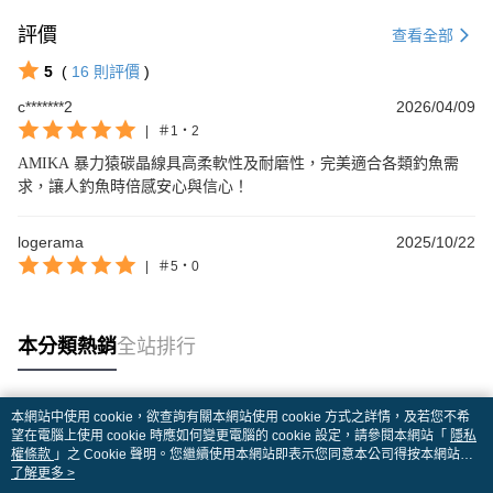
評價
查看全部
5
(
16
則評價
)
c*******2
2026/04/09
|
＃1・2
AMIKA 暴力猿碳晶線具高柔軟性及耐磨性，完美適合各類釣魚需
求，讓人釣魚時倍感安心與信心！
logerama
2025/10/22
|
＃5・0
本分類熱銷
全站排行
本網站中使用 cookie，欲查詢有關本網站使用 cookie 方式之詳情，及若您不希
熱門標籤
望在電腦上使用 cookie 時應如何變更電腦的 cookie 設定，請參閱本網站「
隱私
權條款
」之 Cookie 聲明。您繼續使用本網站即表示您同意本公司得按本網站使
用條款之 Cookie 聲明使用 cookie。
了解更多 >