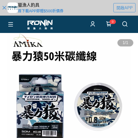
獵漁人釣具
開啟APP
首下載APP即贈$500折價券
0
1
/
1