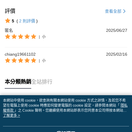
評價
查看全部
5
(
2
則評價
)
匿名
2025/06/27
|
小
chiang19661102
2025/02/16
|
小
本分類熱銷
全站排行
本網站中使用 cookie，欲查詢有關本網站使用 cookie 方式之詳情，及若您不希
熱門標籤
望在電腦上使用 cookie 時應如何變更電腦的 cookie 設定，請參閱本網站「
隱私
權條款
」之 Cookie 聲明。您繼續使用本網站即表示您同意本公司得按本網站使
用條款之 Cookie 聲明使用 cookie。
了解更多 >