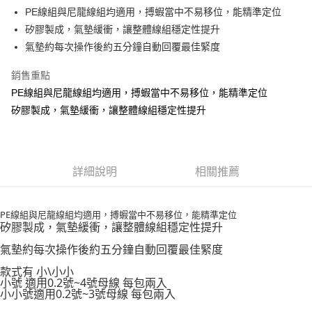
貨到付款
１．簡單：不需註冊會員、不需綁卡、不需儲值。
消。如遇「轉專審核」未通過狀況，表示未達大哥付你分期系統評分，恕無
PE線組與尼龍線組均適用，搏蝦當中不易移位，能精準定位
２．便利：只要手機號碼，簡訊認證，即可結帳。
法說明評估內容。
矽膠製成，氣墊緩衝，讓整體線組穩定性提升
３．安心：先確認商品／服務後，再付款。
【繳款方式說明】
運送方式
氣墊約每次操作後約五分鐘自動回覆最佳緊度
1.分期款項不併入電信帳單，「大哥付你分期」於每月結算日後寄送繳費提
【「AFTEE先享後付」結帳流程】
全家取貨付款
醒簡訊。
１．於結帳方式選擇「AFTEE先享後付」後，將跳轉至「AFTEE先享後付」
2.透過簡訊連結打開帳單後，可選擇「超商條碼／台灣大直營門市／銀行轉
銷售重點
每筆NT$60，滿NT$1,200(含以上)免運費
結帳頁面，進行簡訊認證並確認金額後，即可完成結帳。
帳／街口支付／iPASS MONEY」等通路繳費。
２．訂單成立數日內，您將收到繳費通知簡訊。
PE線組與尼龍線組均適用，搏蝦當中不易移位，能精準定位
付款後全家取貨
３．收到繳費通知簡訊後14天內，點擊此簡訊中的連結，可透過四大超商／
矽膠製成，氣墊緩衝，讓整體線組穩定性提升
【注意事項】
ATM／網路銀行／等多元方式進行付款，方視為交易完成。
每筆NT$60，滿NT$1,200(含以上)免運費
1.本服務係由「台灣大哥大股份有限公司」（以下簡稱本公司）所提供，讓
※ 請注意：結帳手續完成當下不需立刻繳費，但若您需要取消訂單，請聯絡
用戶於交易時，得透過本服務購買商品或服務，並由商店將買賣／分期付款
購買商品的店家。未經商家同意取消之訂單仍視為有效，需透過AFTEE先享
7-11取貨付款
買賣價金債權讓與本公司後，依約使用本公司帳單繳交帳款。
後付繳納相關費用。
2.基於同意付款使用「大哥付你分期」之契約關係目的，商店將以您的個人
每筆NT$60，滿NT$1,200(含以上)免運費
※ 交易是否成功請以「AFTEE先享後付 」之結帳頁面顯示為準，若有關於
詳細說明
相關推薦
資料（包含姓名、電話或地址）提供予台灣大哥大進項蒐集、處理及利用，
是否繳費成功／繳費後需取消欲退款等相關疑問，請聯繫「AFTEE先享後付
由本公司與您本人進行分期帳單所需資料之確認、核對及更正。
客戶支援中心」
https://netprotections.freshdesk.com/support/home
付款後7-11取貨
3.完整用戶服務條款，請詳閱以下連結：
https://oppay.tw/userRule
每筆NT$60，滿NT$1,200(含以上)免運費
PE線組與尼龍線組均適用，搏蝦當中不易移位，能精準定位
【注意事項】
矽膠製成，氣墊緩衝，讓整體線組穩定性提升
１．透過由恩沛科技股份有限公司提供之「AFTEE先享後付」服務完成之交
一般宅配（門市自取請勿下單，請聯繫客服）
易，需依本服務之必要範圍內提供個人資料，並將交易相關給付款項請求債
氣墊約每次操作後約五分鐘自動回覆最佳緊度
權轉讓予恩沛科技股份有限公司。
每筆NT$100，滿NT$2,000(含以上)免運費
２．關於個人資料處理事宜，請瀏覽以下網址：
款式有 小\小小
https://aftee.tw/terms/#terms3
小號 適用0.2號~4號母線 每包兩入
離島一般宅配
小小號適用0.2號~3號母線 每包兩入
３．未成年的使用者請事先徵得法定代理人或監護人之同意方可使用
每筆NT$200，滿NT$2,000(含以上)免運費
「AFTEE先享後付」，若未經同意申辦者引起之損失，本公司不負相關責