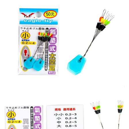
任。
貨到付款（門市自取請勿下單，請聯繫客服）
４．使用「AFTEE先享後付」時，將依據個別帳號之用戶狀況，依本公司即
時審查核予不同之上限額度；若仍有額度不足之情形，本公司將視審查結果
每筆NT$200，滿NT$3,000(含以上)免運費
請求用戶進行身份認證。
５．嚴禁一人註冊多個帳號或使用他人資訊註冊。若發現惡意使用之情形，
國家/地區配送(**下單前請私訊客服確認實際運費(運費另
查看運費
恩沛科技股份有限公司將有權停止該用戶之使用額度並採取法律行動。
計)，訂單才得以成立**)