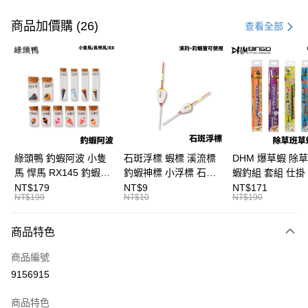
付款方式
信用卡一次付款
商品加價購 (26)
查看全部
信用卡分期付款
3 期 0 利率 每期
NT$16
21家銀行
合作金庫商業銀行
第一商業銀行
超商取貨付款
華南商業銀行
彰化商業銀行
Apple Pay
上海商業儲蓄銀行
台北富邦商業銀行
國泰世華商業銀行
兆豐國際商業銀行
街口支付
臺灣中小企業銀行
台中商業銀行
綠頭鴨 釣蝦阿波 小隻
石斑浮標 蝦標 溪流標
DHM 爆草蝦 除
匯豐（台灣）商業銀行
華泰商業銀行
馬 悍馬 RX145 釣蝦浮
釣蝦神標 小浮標 石斑
蝦釣組 套組 仕掛 
悠遊付
聯邦商業銀行
遠東國際商業銀行
標 泰國蝦標 阿波
標 B411
尺/5尺 釣蝦釣組 
NT$179
NT$9
NT$171
元大商業銀行
永豐商業銀行
NT$199
NT$10
NT$190
大哥付你分期
F129
鈎 H361 H370
玉山商業銀行
星展（台灣）商業銀行
相關說明
台新國際商業銀行
中國信託商業銀行
商品特色
【大哥付你分期使用說明】
台灣樂天信用卡公司
AFTEE先享後付
1.本服務由台灣大哥大提供，台灣大哥大用戶可立即使用無須另外申請。
商品編號
2.付款方式選擇「大哥付你分期」，訂單成立後會自動跳轉到大哥付的交易
相關說明
流程，驗證手機門號後，選擇欲分期的期數、繳款截止日，確認付款後即完
9156915
【關於「AFTEE先享後付」】
成交易。
ATM付款
AFTEE先享後付是「在收到商品之後才付款」的支付方式。 讓您購物簡單
3.實際核准額度、可分期數及費用金額請依後續交易確認頁面所載為準。
便利好安心！
商品特色
4.訂單成立30分鐘內，如未前往確認交易或遇審核未通過，訂單將自動取