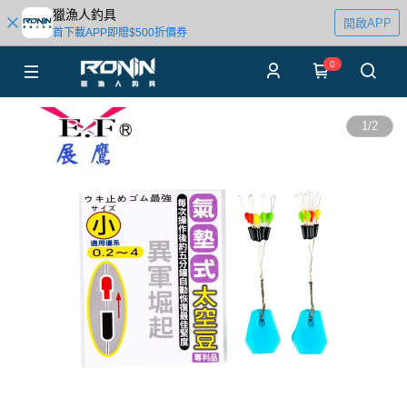
獵漁人釣具
開啟APP
首下載APP即贈$500折價券
0
1
/
2