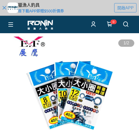
獵漁人釣具
開啟APP
首下載APP即贈$500折價券
0
1
/
2