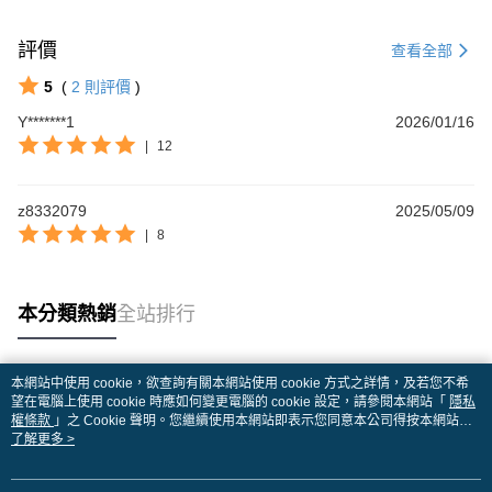
評價
查看全部
5
(
2
則評價
)
Y*******1
2026/01/16
|
12
z8332079
2025/05/09
|
8
本分類熱銷
全站排行
本網站中使用 cookie，欲查詢有關本網站使用 cookie 方式之詳情，及若您不希
熱門標籤
望在電腦上使用 cookie 時應如何變更電腦的 cookie 設定，請參閱本網站「
隱私
權條款
」之 Cookie 聲明。您繼續使用本網站即表示您同意本公司得按本網站使
用條款之 Cookie 聲明使用 cookie。
了解更多 >