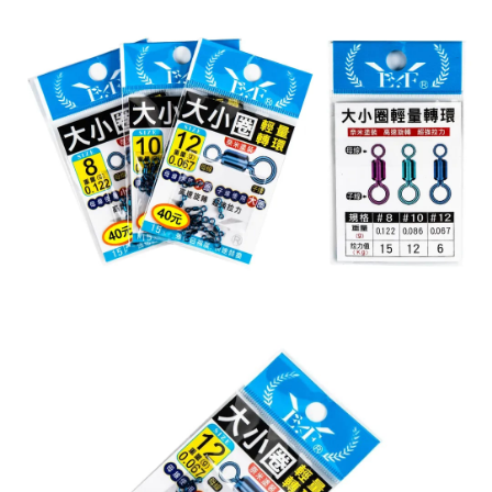
任。
貨到付款（門市自取請勿下單，請聯繫客服）
４．使用「AFTEE先享後付」時，將依據個別帳號之用戶狀況，依本公司即
時審查核予不同之上限額度；若仍有額度不足之情形，本公司將視審查結果
每筆NT$200，滿NT$3,000(含以上)免運費
請求用戶進行身份認證。
５．嚴禁一人註冊多個帳號或使用他人資訊註冊。若發現惡意使用之情形，
國家/地區配送(**下單前請私訊客服確認實際運費(運費另
查看運費
恩沛科技股份有限公司將有權停止該用戶之使用額度並採取法律行動。
計)，訂單才得以成立**)