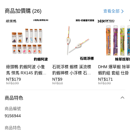
付款方式
信用卡一次付款
商品加價購 (26)
查看全部
信用卡分期付款
3 期 0 利率 每期
NT$13
21家銀行
合作金庫商業銀行
第一商業銀行
超商取貨付款
華南商業銀行
彰化商業銀行
Apple Pay
上海商業儲蓄銀行
台北富邦商業銀行
國泰世華商業銀行
兆豐國際商業銀行
街口支付
臺灣中小企業銀行
台中商業銀行
綠頭鴨 釣蝦阿波 小隻
石斑浮標 蝦標 溪流標
DHM 爆草蝦 除
匯豐（台灣）商業銀行
華泰商業銀行
馬 悍馬 RX145 釣蝦浮
釣蝦神標 小浮標 石斑
蝦釣組 套組 仕掛 
悠遊付
聯邦商業銀行
遠東國際商業銀行
標 泰國蝦標 阿波
標 B411
尺/5尺 釣蝦釣組 
NT$179
NT$9
NT$171
元大商業銀行
永豐商業銀行
NT$199
NT$10
NT$190
大哥付你分期
F129
鈎 H361 H370
玉山商業銀行
星展（台灣）商業銀行
相關說明
台新國際商業銀行
中國信託商業銀行
商品特色
【大哥付你分期使用說明】
台灣樂天信用卡公司
AFTEE先享後付
1.本服務由台灣大哥大提供，台灣大哥大用戶可立即使用無須另外申請。
商品編號
2.付款方式選擇「大哥付你分期」，訂單成立後會自動跳轉到大哥付的交易
相關說明
流程，驗證手機門號後，選擇欲分期的期數、繳款截止日，確認付款後即完
9156944
【關於「AFTEE先享後付」】
成交易。
ATM付款
AFTEE先享後付是「在收到商品之後才付款」的支付方式。 讓您購物簡單
3.實際核准額度、可分期數及費用金額請依後續交易確認頁面所載為準。
便利好安心！
商品特色
4.訂單成立30分鐘內，如未前往確認交易或遇審核未通過，訂單將自動取