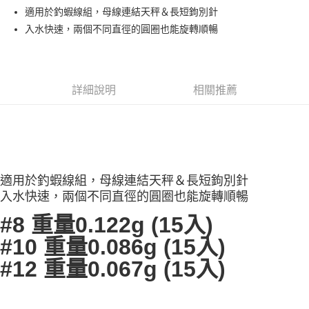
貨到付款
１．簡單：不需註冊會員、不需綁卡、不需儲值。
消。如遇「轉專審核」未通過狀況，表示未達大哥付你分期系統評分，恕無
適用於釣蝦線組，母線連結天秤＆長短鉤別針
２．便利：只要手機號碼，簡訊認證，即可結帳。
法說明評估內容。
入水快速，兩個不同直徑的圓圈也能旋轉順暢
３．安心：先確認商品／服務後，再付款。
【繳款方式說明】
運送方式
1.分期款項不併入電信帳單，「大哥付你分期」於每月結算日後寄送繳費提
【「AFTEE先享後付」結帳流程】
全家取貨付款
醒簡訊。
１．於結帳方式選擇「AFTEE先享後付」後，將跳轉至「AFTEE先享後付」
2.透過簡訊連結打開帳單後，可選擇「超商條碼／台灣大直營門市／銀行轉
每筆NT$60，滿NT$1,200(含以上)免運費
結帳頁面，進行簡訊認證並確認金額後，即可完成結帳。
帳／街口支付／iPASS MONEY」等通路繳費。
詳細說明
相關推薦
２．訂單成立數日內，您將收到繳費通知簡訊。
付款後全家取貨
３．收到繳費通知簡訊後14天內，點擊此簡訊中的連結，可透過四大超商／
【注意事項】
ATM／網路銀行／等多元方式進行付款，方視為交易完成。
每筆NT$60，滿NT$1,200(含以上)免運費
1.本服務係由「台灣大哥大股份有限公司」（以下簡稱本公司）所提供，讓
※ 請注意：結帳手續完成當下不需立刻繳費，但若您需要取消訂單，請聯絡
用戶於交易時，得透過本服務購買商品或服務，並由商店將買賣／分期付款
購買商品的店家。未經商家同意取消之訂單仍視為有效，需透過AFTEE先享
7-11取貨付款
買賣價金債權讓與本公司後，依約使用本公司帳單繳交帳款。
後付繳納相關費用。
2.基於同意付款使用「大哥付你分期」之契約關係目的，商店將以您的個人
每筆NT$60，滿NT$1,200(含以上)免運費
※ 交易是否成功請以「AFTEE先享後付 」之結帳頁面顯示為準，若有關於
資料（包含姓名、電話或地址）提供予台灣大哥大進項蒐集、處理及利用，
是否繳費成功／繳費後需取消欲退款等相關疑問，請聯繫「AFTEE先享後付
適用於釣蝦線組，母線連結天秤＆長短鉤別針
由本公司與您本人進行分期帳單所需資料之確認、核對及更正。
客戶支援中心」
https://netprotections.freshdesk.com/support/home
付款後7-11取貨
入水快速，兩個不同直徑的圓圈也能旋轉順暢
3.完整用戶服務條款，請詳閱以下連結：
https://oppay.tw/userRule
每筆NT$60，滿NT$1,200(含以上)免運費
【注意事項】
#8 重量0.122g (15入)
１．透過由恩沛科技股份有限公司提供之「AFTEE先享後付」服務完成之交
一般宅配（門市自取請勿下單，請聯繫客服）
#10 重量0.086g (15入)
易，需依本服務之必要範圍內提供個人資料，並將交易相關給付款項請求債
權轉讓予恩沛科技股份有限公司。
每筆NT$100，滿NT$2,000(含以上)免運費
#12 重量0.067g (15入)
２．關於個人資料處理事宜，請瀏覽以下網址：
https://aftee.tw/terms/#terms3
離島一般宅配
３．未成年的使用者請事先徵得法定代理人或監護人之同意方可使用
每筆NT$200，滿NT$2,000(含以上)免運費
「AFTEE先享後付」，若未經同意申辦者引起之損失，本公司不負相關責