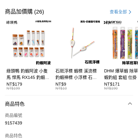
付款方式
信用卡一次付款
商品加價購 (26)
查看全部
信用卡分期付款
3 期 0 利率 每期
NT$53
21家銀行
合作金庫商業銀行
第一商業銀行
超商取貨付款
華南商業銀行
彰化商業銀行
Apple Pay
上海商業儲蓄銀行
台北富邦商業銀行
國泰世華商業銀行
兆豐國際商業銀行
街口支付
臺灣中小企業銀行
台中商業銀行
綠頭鴨 釣蝦阿波 小隻
石斑浮標 蝦標 溪流標
DHM 爆草蝦 除
匯豐（台灣）商業銀行
華泰商業銀行
馬 悍馬 RX145 釣蝦浮
釣蝦神標 小浮標 石斑
蝦釣組 套組 仕掛 
悠遊付
聯邦商業銀行
遠東國際商業銀行
標 泰國蝦標 阿波
標 B411
尺/5尺 釣蝦釣組 
NT$179
NT$9
NT$171
元大商業銀行
永豐商業銀行
NT$199
NT$10
NT$190
大哥付你分期
F129
鈎 H361 H370
玉山商業銀行
星展（台灣）商業銀行
相關說明
台新國際商業銀行
中國信託商業銀行
商品特色
【大哥付你分期使用說明】
台灣樂天信用卡公司
AFTEE先享後付
1.本服務由台灣大哥大提供，台灣大哥大用戶可立即使用無須另外申請。
商品編號
2.付款方式選擇「大哥付你分期」，訂單成立後會自動跳轉到大哥付的交易
相關說明
流程，驗證手機門號後，選擇欲分期的期數、繳款截止日，確認付款後即完
9157439
【關於「AFTEE先享後付」】
成交易。
ATM付款
AFTEE先享後付是「在收到商品之後才付款」的支付方式。 讓您購物簡單
3.實際核准額度、可分期數及費用金額請依後續交易確認頁面所載為準。
便利好安心！
商品特色
4.訂單成立30分鐘內，如未前往確認交易或遇審核未通過，訂單將自動取