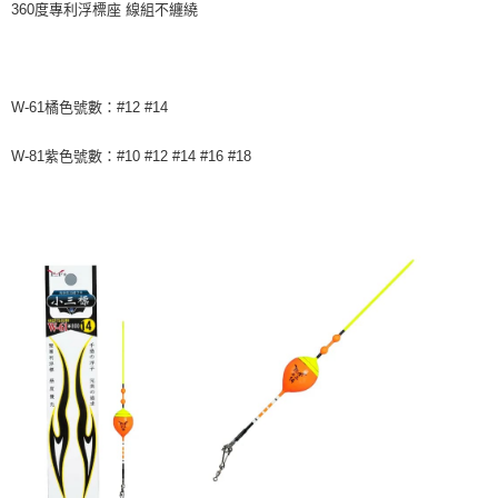
任。
360度專利浮標座 線組不纏繞
貨到付款（門市自取請勿下單，請聯繫客服）
４．使用「AFTEE先享後付」時，將依據個別帳號之用戶狀況，依本公司即
時審查核予不同之上限額度；若仍有額度不足之情形，本公司將視審查結果
每筆NT$200，滿NT$3,000(含以上)免運費
請求用戶進行身份認證。
５．嚴禁一人註冊多個帳號或使用他人資訊註冊。若發現惡意使用之情形，
國家/地區配送(**下單前請私訊客服確認實際運費(運費另
查看運費
W-61橘色號數：#12 #14
恩沛科技股份有限公司將有權停止該用戶之使用額度並採取法律行動。
計)，訂單才得以成立**)
W-81紫色號數：#10 #12 #14 #16 #18