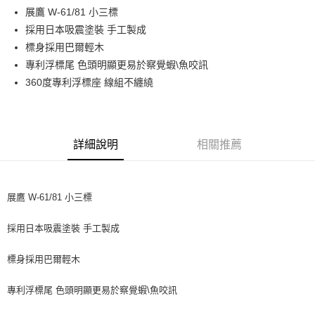
貨到付款
１．簡單：不需註冊會員、不需綁卡、不需儲值。
消。如遇「轉專審核」未通過狀況，表示未達大哥付你分期系統評分，恕無
展鷹 W-61/81 小三標
２．便利：只要手機號碼，簡訊認證，即可結帳。
法說明評估內容。
採用日本吸震塗裝 手工製成
３．安心：先確認商品／服務後，再付款。
【繳款方式說明】
運送方式
標身採用巴爾輕木
1.分期款項不併入電信帳單，「大哥付你分期」於每月結算日後寄送繳費提
【「AFTEE先享後付」結帳流程】
全家取貨付款
醒簡訊。
專利浮標尾 色頭明顯更易於察覺蝦\魚咬訊
１．於結帳方式選擇「AFTEE先享後付」後，將跳轉至「AFTEE先享後付」
2.透過簡訊連結打開帳單後，可選擇「超商條碼／台灣大直營門市／銀行轉
每筆NT$60，滿NT$1,200(含以上)免運費
結帳頁面，進行簡訊認證並確認金額後，即可完成結帳。
360度專利浮標座 線組不纏繞
帳／街口支付／iPASS MONEY」等通路繳費。
２．訂單成立數日內，您將收到繳費通知簡訊。
付款後全家取貨
３．收到繳費通知簡訊後14天內，點擊此簡訊中的連結，可透過四大超商／
【注意事項】
ATM／網路銀行／等多元方式進行付款，方視為交易完成。
每筆NT$60，滿NT$1,200(含以上)免運費
1.本服務係由「台灣大哥大股份有限公司」（以下簡稱本公司）所提供，讓
※ 請注意：結帳手續完成當下不需立刻繳費，但若您需要取消訂單，請聯絡
用戶於交易時，得透過本服務購買商品或服務，並由商店將買賣／分期付款
購買商品的店家。未經商家同意取消之訂單仍視為有效，需透過AFTEE先享
詳細說明
相關推薦
7-11取貨付款
買賣價金債權讓與本公司後，依約使用本公司帳單繳交帳款。
後付繳納相關費用。
2.基於同意付款使用「大哥付你分期」之契約關係目的，商店將以您的個人
每筆NT$60，滿NT$1,200(含以上)免運費
※ 交易是否成功請以「AFTEE先享後付 」之結帳頁面顯示為準，若有關於
資料（包含姓名、電話或地址）提供予台灣大哥大進項蒐集、處理及利用，
是否繳費成功／繳費後需取消欲退款等相關疑問，請聯繫「AFTEE先享後付
由本公司與您本人進行分期帳單所需資料之確認、核對及更正。
客戶支援中心」
https://netprotections.freshdesk.com/support/home
付款後7-11取貨
展鷹 W-61/81 小三標
3.完整用戶服務條款，請詳閱以下連結：
https://oppay.tw/userRule
每筆NT$60，滿NT$1,200(含以上)免運費
【注意事項】
採用日本吸震塗裝 手工製成
１．透過由恩沛科技股份有限公司提供之「AFTEE先享後付」服務完成之交
一般宅配（門市自取請勿下單，請聯繫客服）
易，需依本服務之必要範圍內提供個人資料，並將交易相關給付款項請求債
權轉讓予恩沛科技股份有限公司。
每筆NT$100，滿NT$2,000(含以上)免運費
標身採用巴爾輕木
２．關於個人資料處理事宜，請瀏覽以下網址：
https://aftee.tw/terms/#terms3
離島一般宅配
專利浮標尾 色頭明顯更易於察覺蝦\魚咬訊
３．未成年的使用者請事先徵得法定代理人或監護人之同意方可使用
每筆NT$200，滿NT$2,000(含以上)免運費
「AFTEE先享後付」，若未經同意申辦者引起之損失，本公司不負相關責