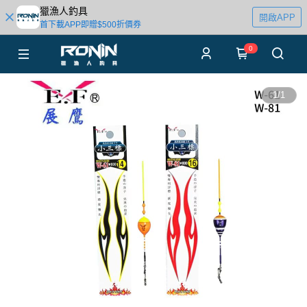
獵漁人釣具
開啟APP
首下載APP即贈$500折價券
0
1
/
1