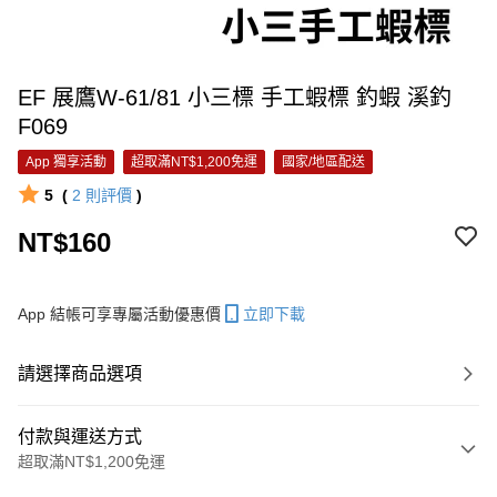
EF 展鷹W-61/81 小三標 手工蝦標 釣蝦 溪釣
F069
App 獨享活動
超取滿NT$1,200免運
國家/地區配送
5
(
2
則評價
)
NT$160
App 結帳可享專屬活動優惠價
立即下載
請選擇商品選項
付款與運送方式
超取滿NT$1,200免運