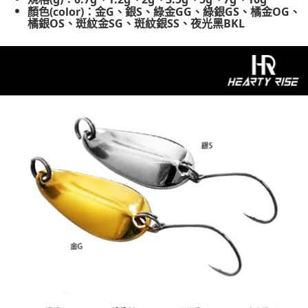
貨到付款
１．簡單：不需註冊會員、不需綁卡、不需儲值。
顏色(color)：金G、銀S、綠金GG、綠銀GS、橘金OG、
消。如遇「轉專審核」未通過狀況，表示未達大哥付你分期系統評分，恕無
２．便利：只要手機號碼，簡訊認證，即可結帳。
橘銀OS、斑紋金SG、斑紋銀SS、夜光黑BKL
法說明評估內容。
３．安心：先確認商品／服務後，再付款。
【繳款方式說明】
運送方式
1.分期款項不併入電信帳單，「大哥付你分期」於每月結算日後寄送繳費提
【「AFTEE先享後付」結帳流程】
全家取貨付款
醒簡訊。
１．於結帳方式選擇「AFTEE先享後付」後，將跳轉至「AFTEE先享後付」
2.透過簡訊連結打開帳單後，可選擇「超商條碼／台灣大直營門市／銀行轉
每筆NT$60，滿NT$1,200(含以上)免運費
結帳頁面，進行簡訊認證並確認金額後，即可完成結帳。
帳／街口支付／iPASS MONEY」等通路繳費。
２．訂單成立數日內，您將收到繳費通知簡訊。
付款後全家取貨
３．收到繳費通知簡訊後14天內，點擊此簡訊中的連結，可透過四大超商／
【注意事項】
ATM／網路銀行／等多元方式進行付款，方視為交易完成。
每筆NT$60，滿NT$1,200(含以上)免運費
1.本服務係由「台灣大哥大股份有限公司」（以下簡稱本公司）所提供，讓
※ 請注意：結帳手續完成當下不需立刻繳費，但若您需要取消訂單，請聯絡
用戶於交易時，得透過本服務購買商品或服務，並由商店將買賣／分期付款
購買商品的店家。未經商家同意取消之訂單仍視為有效，需透過AFTEE先享
7-11取貨付款
買賣價金債權讓與本公司後，依約使用本公司帳單繳交帳款。
後付繳納相關費用。
2.基於同意付款使用「大哥付你分期」之契約關係目的，商店將以您的個人
每筆NT$60，滿NT$1,200(含以上)免運費
※ 交易是否成功請以「AFTEE先享後付 」之結帳頁面顯示為準，若有關於
資料（包含姓名、電話或地址）提供予台灣大哥大進項蒐集、處理及利用，
是否繳費成功／繳費後需取消欲退款等相關疑問，請聯繫「AFTEE先享後付
由本公司與您本人進行分期帳單所需資料之確認、核對及更正。
客戶支援中心」
https://netprotections.freshdesk.com/support/home
付款後7-11取貨
3.完整用戶服務條款，請詳閱以下連結：
https://oppay.tw/userRule
每筆NT$60，滿NT$1,200(含以上)免運費
【注意事項】
１．透過由恩沛科技股份有限公司提供之「AFTEE先享後付」服務完成之交
一般宅配（門市自取請勿下單，請聯繫客服）
易，需依本服務之必要範圍內提供個人資料，並將交易相關給付款項請求債
權轉讓予恩沛科技股份有限公司。
每筆NT$100，滿NT$2,000(含以上)免運費
２．關於個人資料處理事宜，請瀏覽以下網址：
https://aftee.tw/terms/#terms3
離島一般宅配
３．未成年的使用者請事先徵得法定代理人或監護人之同意方可使用
每筆NT$200，滿NT$2,000(含以上)免運費
「AFTEE先享後付」，若未經同意申辦者引起之損失，本公司不負相關責