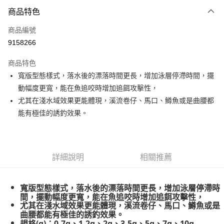
付款方式
商品特色
信用卡一次付款
商品編號
信用卡分期付款
9158266
3 期 0 利率 每期
NT$11
21家銀行
商品特色
合作金庫商業銀行
第一商業銀行
超商取貨付款
寬版型態樣式，落水後的漂落時間更長，增加泳層停滯時間，擺
華南商業銀行
彰化商業銀行
動幅度更寬，能在魚追咬時增加追餌攻擊性，
Apple Pay
上海商業儲蓄銀行
台北富邦商業銀行
國泰世華商業銀行
兆豐國際商業銀行
尤其在淺水域效果更能體現，溪流卷仔、馬口、鱒魚或是曲腰都
街口支付
臺灣中小企業銀行
台中商業銀行
能有極佳的誘釣效果。
匯豐（台灣）商業銀行
華泰商業銀行
悠遊付
聯邦商業銀行
遠東國際商業銀行
元大商業銀行
永豐商業銀行
大哥付你分期
玉山商業銀行
星展（台灣）商業銀行
詳細說明
相關推薦
相關說明
台新國際商業銀行
中國信託商業銀行
【大哥付你分期使用說明】
台灣樂天信用卡公司
AFTEE先享後付
1.本服務由台灣大哥大提供，台灣大哥大用戶可立即使用無須另外申請。
寬版型態樣式，落水後的漂落時間更長，增加泳層停滯時
2.付款方式選擇「大哥付你分期」，訂單成立後會自動跳轉到大哥付的交易
相關說明
間，擺動幅度更寬，能在魚追咬時增加追餌攻擊性，
流程，驗證手機門號後，選擇欲分期的期數、繳款截止日，確認付款後即完
【關於「AFTEE先享後付」】
尤其在淺水域效果更能體現，溪流卷仔、馬口、鱒魚或是
成交易。
ATM付款
AFTEE先享後付是「在收到商品之後才付款」的支付方式。 讓您購物簡單
曲腰都能有極佳的誘釣效果。
3.實際核准額度、可分期數及費用金額請依後續交易確認頁面所載為準。
便利好安心！
規格(g)：0.7g、1.2g、2g、3.5g、5g、7g、10g
4.訂單成立30分鐘內，如未前往確認交易或遇審核未通過，訂單將自動取