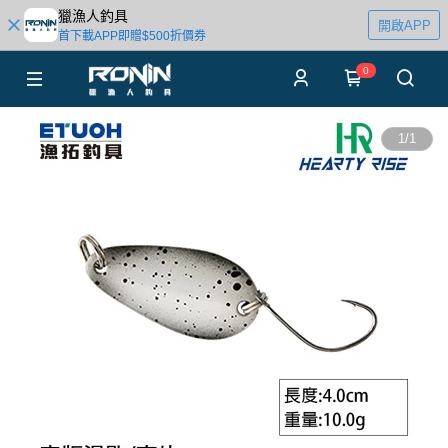
獵漁人釣具
開啟APP
首下載APP即贈$500折價券
0
1
/
1