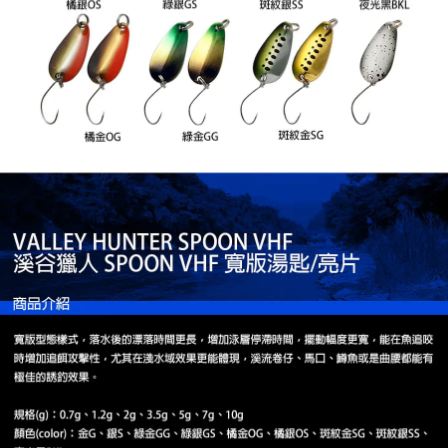
任。
貨到付款（門市自取請勿下單，請聯繫客服）
４．使用「AFTEE先享後付」時，將依據個別帳號之用戶狀況，依本公司即
時審查核予不同之上限額度；若仍有額度不足之情形，本公司將視審查結果
每筆NT$200，滿NT$3,000(含以上)免運費
請求用戶進行身份認證。
５．嚴禁一人註冊多個帳號或使用他人資訊註冊。若發現惡意使用之情形，
國家/地區配送(**下單前請私訊客服確認實際運費(運費另
查看運費
恩沛科技股份有限公司將有權停止該用戶之使用額度並採取法律行動。
計)，訂單才得以成立**)