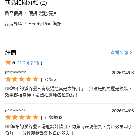
商品相關分類 (2)
路亞假餌
硬餌-湯匙/亮片
品牌專區
Hearty Rise 漁拓
評價
查看全部
5
(
20
則評價
)
t************1
2026/04/08
|
7g/銀S
HR漁拓的溪谷獵人寬版湯匙真是太好用了，無論是釣魚還是換裝，
效果都相當棒，強烈推薦給各位釣友！
t************1
2026/04/08
|
7g/綠銀GS
HR漁拓的溪谷獵人湯匙設計精良，釣魚時表現優異，亮片效果吸引
魚群，十分推薦給熱愛釣魚的朋友！