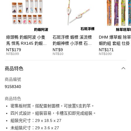
3 期 0 利率 每期
NT$100
21家銀行
合作金庫商業銀行
第一商業銀行
超商取貨付款
華南商業銀行
彰化商業銀行
Apple Pay
上海商業儲蓄銀行
台北富邦商業銀行
國泰世華商業銀行
兆豐國際商業銀行
街口支付
臺灣中小企業銀行
台中商業銀行
綠頭鴨 釣蝦阿波 小隻
石斑浮標 蝦標 溪流標
DHM 爆草蝦 除
匯豐（台灣）商業銀行
華泰商業銀行
馬 悍馬 RX145 釣蝦浮
釣蝦神標 小浮標 石斑
蝦釣組 套組 仕掛 
悠遊付
聯邦商業銀行
遠東國際商業銀行
標 泰國蝦標 阿波
標 B411
尺/5尺 釣蝦釣組 
NT$179
NT$9
NT$171
元大商業銀行
永豐商業銀行
NT$199
NT$10
NT$190
大哥付你分期
F129
鈎 H361 H370
玉山商業銀行
星展（台灣）商業銀行
相關說明
台新國際商業銀行
中國信託商業銀行
商品特色
【大哥付你分期使用說明】
台灣樂天信用卡公司
AFTEE先享後付
1.本服務由台灣大哥大提供，台灣大哥大用戶可立即使用無須另外申請。
商品編號
2.付款方式選擇「大哥付你分期」，訂單成立後會自動跳轉到大哥付的交易
相關說明
流程，驗證手機門號後，選擇欲分期的期數、繳款截止日，確認付款後即完
9158340
【關於「AFTEE先享後付」】
成交易。
ATM付款
AFTEE先享後付是「在收到商品之後才付款」的支付方式。 讓您購物簡單
3.實際核准額度、可分期數及費用金額請依後續交易確認頁面所載為準。
便利好安心！
商品特色
4.訂單成立30分鐘內，如未前往確認交易或遇審核未通過，訂單將自動取
貨到付款
１．簡單：不需註冊會員、不需綁卡、不需儲值。
消。如遇「轉專審核」未通過狀況，表示未達大哥付你分期系統評分，恕無
密集板材質，搭配雷射圖標，可放置5支釣竿。
２．便利：只要手機號碼，簡訊認證，即可結帳。
法說明評估內容。
四片式設計，組裝容易，卡槽互扣即完成組裝。
３．安心：先確認商品／服務後，再付款。
【繳款方式說明】
運送方式
組裝完尺寸：29 x 18.5 x 27
1.分期款項不併入電信帳單，「大哥付你分期」於每月結算日後寄送繳費提
【「AFTEE先享後付」結帳流程】
全家取貨付款
醒簡訊。
未組裝尺寸：29 x 3.6 x 27
１．於結帳方式選擇「AFTEE先享後付」後，將跳轉至「AFTEE先享後付」