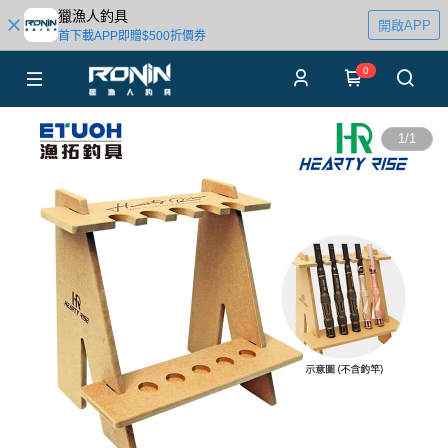
獵漁人釣具
開啟APP
首下載APP即贈$500折價券
0
1
/
1