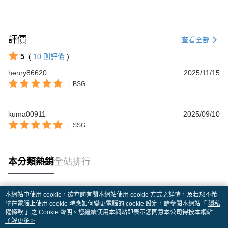
評價
查看全部
5
(
10
則評價
)
henry86620
2025/11/15
|
BSG
kuma00911
2025/09/10
|
SSG
本分類熱銷
全站排行
本網站中使用 cookie，欲查詢有關本網站使用 cookie 方式之詳情，及若您不希
熱門標籤
望在電腦上使用 cookie 時應如何變更電腦的 cookie 設定，請參閱本網站「
隱私
權條款
」之 Cookie 聲明。您繼續使用本網站即表示您同意本公司得按本網站使
用條款之 Cookie 聲明使用 cookie。
了解更多 >