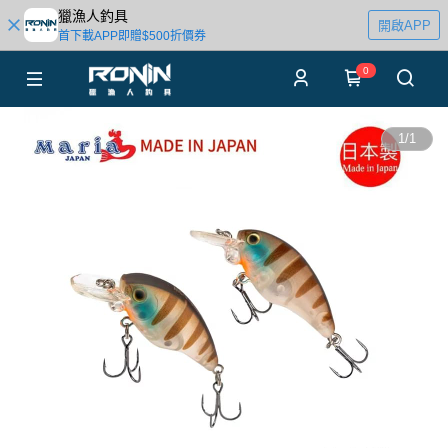
獵漁人釣具
開啟APP
首下載APP即贈$500折價券
0
1
/
1