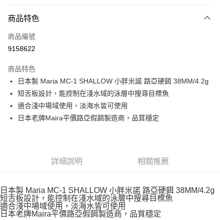
付款方式
商品特色
信用卡一次付款
商品編號
信用卡分期付款
9158622
3 期 0 利率 每期
NT$40
21家銀行
商品特色
合作金庫商業銀行
第一商業銀行
超商取貨付款
日本製 Maria MC-1 SHALLOW 小胖米諾 路亞硬餌 38MM/4.2g
華南商業銀行
彰化商業銀行
短舌板設計，能控制在淺水域的泳層中搜尋目標魚
Apple Pay
上海商業儲蓄銀行
台北富邦商業銀行
國泰世華商業銀行
兆豐國際商業銀行
適合淺中場域使用，淡海水皆可使用
街口支付
臺灣中小企業銀行
台中商業銀行
日本老牌Maira平價路亞假餌製造商，品質穩定
匯豐（台灣）商業銀行
華泰商業銀行
悠遊付
聯邦商業銀行
遠東國際商業銀行
元大商業銀行
永豐商業銀行
大哥付你分期
玉山商業銀行
星展（台灣）商業銀行
詳細說明
相關推薦
相關說明
台新國際商業銀行
中國信託商業銀行
【大哥付你分期使用說明】
台灣樂天信用卡公司
AFTEE先享後付
1.本服務由台灣大哥大提供，台灣大哥大用戶可立即使用無須另外申請。
日本製 Maria MC-1 SHALLOW 小胖米諾 路亞硬餌 38MM/4.2g
2.付款方式選擇「大哥付你分期」，訂單成立後會自動跳轉到大哥付的交易
相關說明
短舌板設計，能控制在淺水域的泳層中搜尋目標魚
流程，驗證手機門號後，選擇欲分期的期數、繳款截止日，確認付款後即完
【關於「AFTEE先享後付」】
適合淺中場域使用，淡海水皆可使用
成交易。
ATM付款
AFTEE先享後付是「在收到商品之後才付款」的支付方式。 讓您購物簡單
日本老牌Maira平價路亞假餌製造商，品質穩定
3.實際核准額度、可分期數及費用金額請依後續交易確認頁面所載為準。