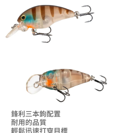
「AFTEE先享後付」，若未經同意申辦者引起之損失，本公司不負相關責
任。
貨到付款（門市自取請勿下單，請聯繫客服）
４．使用「AFTEE先享後付」時，將依據個別帳號之用戶狀況，依本公司即
時審查核予不同之上限額度；若仍有額度不足之情形，本公司將視審查結果
每筆NT$200，滿NT$3,000(含以上)免運費
請求用戶進行身份認證。
５．嚴禁一人註冊多個帳號或使用他人資訊註冊。若發現惡意使用之情形，
恩沛科技股份有限公司將有權停止該用戶之使用額度並採取法律行動。