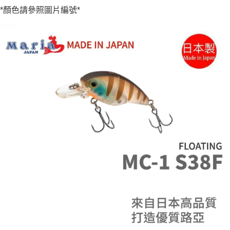
便利好安心！
4.訂單成立30分鐘內，如未前往確認交易或遇審核未通過，訂單將自動取
貨到付款
*顏色請參照圖片編號*
１．簡單：不需註冊會員、不需綁卡、不需儲值。
消。如遇「轉專審核」未通過狀況，表示未達大哥付你分期系統評分，恕無
２．便利：只要手機號碼，簡訊認證，即可結帳。
法說明評估內容。
３．安心：先確認商品／服務後，再付款。
【繳款方式說明】
運送方式
1.分期款項不併入電信帳單，「大哥付你分期」於每月結算日後寄送繳費提
【「AFTEE先享後付」結帳流程】
全家取貨付款
醒簡訊。
１．於結帳方式選擇「AFTEE先享後付」後，將跳轉至「AFTEE先享後付」
2.透過簡訊連結打開帳單後，可選擇「超商條碼／台灣大直營門市／銀行轉
每筆NT$60，滿NT$1,200(含以上)免運費
結帳頁面，進行簡訊認證並確認金額後，即可完成結帳。
帳／街口支付／iPASS MONEY」等通路繳費。
２．訂單成立數日內，您將收到繳費通知簡訊。
付款後全家取貨
３．收到繳費通知簡訊後14天內，點擊此簡訊中的連結，可透過四大超商／
【注意事項】
ATM／網路銀行／等多元方式進行付款，方視為交易完成。
每筆NT$60，滿NT$1,200(含以上)免運費
1.本服務係由「台灣大哥大股份有限公司」（以下簡稱本公司）所提供，讓
※ 請注意：結帳手續完成當下不需立刻繳費，但若您需要取消訂單，請聯絡
用戶於交易時，得透過本服務購買商品或服務，並由商店將買賣／分期付款
購買商品的店家。未經商家同意取消之訂單仍視為有效，需透過AFTEE先享
7-11取貨付款
買賣價金債權讓與本公司後，依約使用本公司帳單繳交帳款。
後付繳納相關費用。
2.基於同意付款使用「大哥付你分期」之契約關係目的，商店將以您的個人
每筆NT$60，滿NT$1,200(含以上)免運費
※ 交易是否成功請以「AFTEE先享後付 」之結帳頁面顯示為準，若有關於
資料（包含姓名、電話或地址）提供予台灣大哥大進項蒐集、處理及利用，
是否繳費成功／繳費後需取消欲退款等相關疑問，請聯繫「AFTEE先享後付
由本公司與您本人進行分期帳單所需資料之確認、核對及更正。
客戶支援中心」
https://netprotections.freshdesk.com/support/home
付款後7-11取貨
3.完整用戶服務條款，請詳閱以下連結：
https://oppay.tw/userRule
每筆NT$60，滿NT$1,200(含以上)免運費
【注意事項】
１．透過由恩沛科技股份有限公司提供之「AFTEE先享後付」服務完成之交
一般宅配（門市自取請勿下單，請聯繫客服）
易，需依本服務之必要範圍內提供個人資料，並將交易相關給付款項請求債
權轉讓予恩沛科技股份有限公司。
每筆NT$100，滿NT$2,000(含以上)免運費
２．關於個人資料處理事宜，請瀏覽以下網址：
https://aftee.tw/terms/#terms3
離島一般宅配
３．未成年的使用者請事先徵得法定代理人或監護人之同意方可使用
每筆NT$200，滿NT$2,000(含以上)免運費