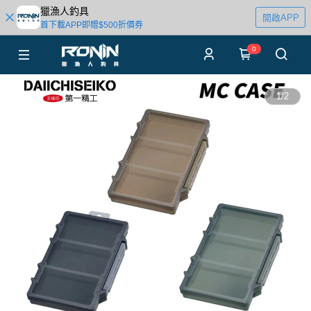
獵漁人釣具
開啟APP
首下載APP即贈$500折價券
0
1
/
2